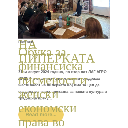
Настани
ФЕСТИВАЛ
НА
Настани
Обука за
ПИПЕРКАТА
финансиска
31ви август 2024 година, по втор пат ЛАГ АГРО
писменост и
ЛИДЕР и општина Кривогаштани го одржаа
Фестивалот на пиперката кој има за цел да
женски
создава успешна приказна за нашата култура и
традиција преку...
Настани
економски
Саем на
Read more...
права во
земјоделски