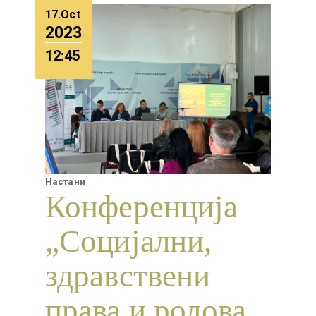
17.Oct
2023
12:45
Настани
Конференција
„Социјални,
здравствени
права и родова