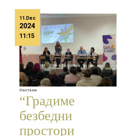
11.Dec
2024
11:15
Настани
“Градиме
безбедни
простори