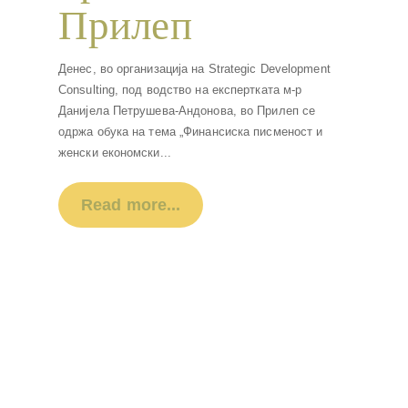
Прилеп
производи во
Денес, во организација на Strategic Development
Прилеп –
Consulting, под водство на експертката м-р
Данијела Петрушева-Андонова, во Прилеп се
промоција на
одржа обука на тема „Финансиска писменост и
женски економски...
руралните жени
Read more...
и локалните
вкусови
Со поддршка од Министерството за земјоделство,
шумарство и водостопанство, Локалната акциона
група
АГРО ЛИДЕР
го организираше
традиционалниот
Саем на земјоделски
производи...