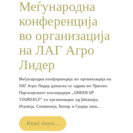
Меѓународна
конференција
во организација
на ЛАГ Агро
Лидер
Меѓународна конференција во организација на
ЛАГ Агро Лидер денеска се одржа во Прилеп.
Партнерскиот конзорциум „GREEN UP
YOURSELF“ со организации од Шпанија,
Италија, Словенија, Кипар и Грција има...
Read more...