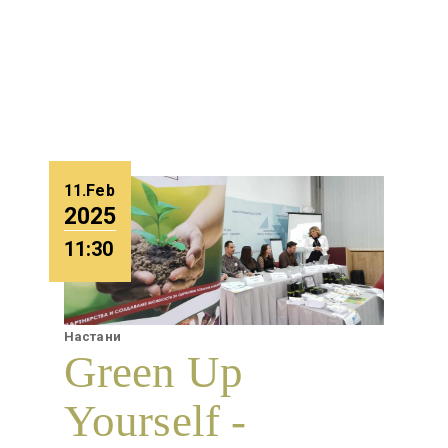
Read more...
11.Feb
2025
11:30
Настани
Green Up
Yourself -