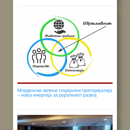
Младински зелени социјални претпријатија
– нова енергија за руралниот развој