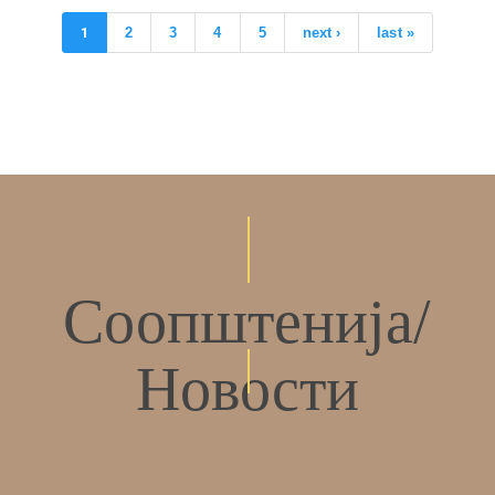
1
2
3
4
5
next ›
last »
Соопштенија/
Новости