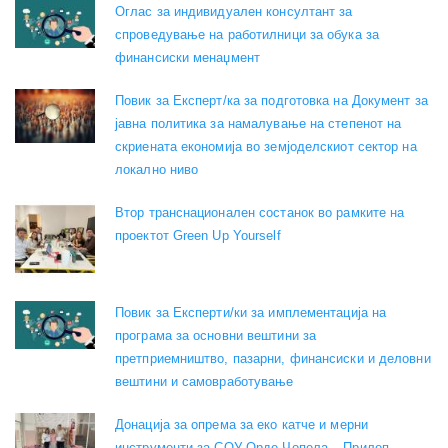
Оглас за индивидуален консултант за
спроведување на работилници за обука за
финансиски менаџмент
Повик за Експерт/ка за подготовка на Документ за
јавна политика за намалување на степенот на
скриената економија во земјоделскиот сектор на
локално ниво
Втор транснационален состанок во рамките на
проектот Green Up Yourself
Повик за Експерти/ки за имплементација на
програма за основни вештини за
претприемништво, пазарни, финансиски и деловни
вештини и самовработување
Донација за опрема за еко катче и мерни
инструменти за СОУ Орде Чопела – Прилеп.