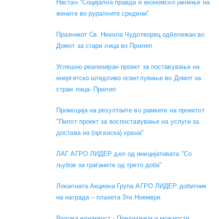
Настан "Социјална правда и економско јакнење на
жените во руралните средини"
Празникот Св. Никола Чудотворец одбележан во
Домот за стари лица во Прилеп
Успешно реализиран проект за поставување на
енергетско штедливо осветлување во Домот за
страи лица- Прилеп
Промоција на резултаите во рамките на проектот
"Пилот проект за воспоставување на услуги за
достава на (органска) храна"
ЛАГ АГРО ЛИДЕР дел од иницијативата "Со
љубов за граѓаните од трето доба"
Локалната Акциона Група АГРО ЛИДЕР добитник
на награда – плакета 3ти Ноември
Родова еднаквост - Предизвици и можности