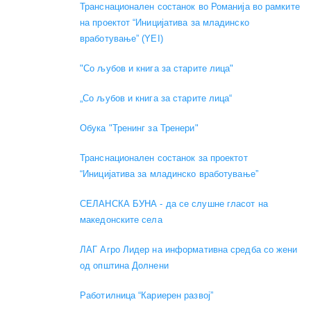
Транснационален состанок во Романија во рамките
на проектот “Иницијатива за младинско
вработување” (YEI)
"Со љубов и книга за старите лица"
„Со љубов и книга за старите лица“
Обука "Тренинг за Тренери"
Транснационален состанок за проектот
“Иницијатива за младинско вработување”
СЕЛАНСКА БУНА - да се слушне гласот на
македонските села
ЛАГ Агро Лидер на информативна средба со жени
од општина Долнени
Работилница “Кариерен развој”