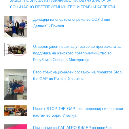
ЈАВЕН ПОВИК ЗА АНГАЖИРАЊЕ НА ОБУЧУВАЧ/КА ЗА
СОЦИЈАЛНО ПРЕТПРИЕМНИШТВО И ПРАВНИ АСПЕКТИ
Донација на спортска опрема во ООУ „Гоце
Делчев“ - Прилеп
Отворен јавен повик за учество во програмата за
поддршка на женското претприемништво во
Република Северна Македонија
Втор транснационален состанок на проектот Stop
the GAP во Ријека, Хрватска
Проект STOP THE GAP - конференција и спортски
настан во Бари, Италија
Признание за ЛАГ АГРО ЛИДЕР за посебни