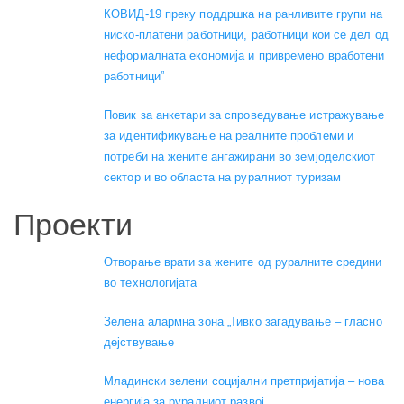
КОВИД-19 преку поддршка на ранливите групи на
ниско-платени работници, работници кои се дел од
неформалната економија и привремено вработени
работници”
Повик за анкетари за спроведување истражување
за идентификување на реалните проблеми и
потреби на жените ангажирани во земјоделскиот
сектор и во областа на руралниот туризам
Проекти
Отворање врати за жените од руралните средини
во технологијата
Зелена алармна зона „Тивко загадување – гласно
дејствување
Младински зелени социјални претпријатија – нова
енергија за руралниот развој