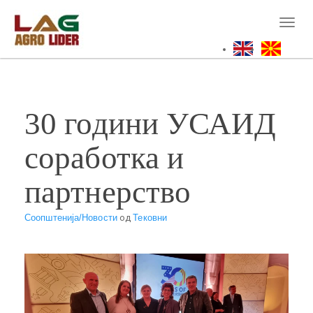
Skip
to
Toggl
main
naviga
content
30 години УСАИД
соработка и
партнерство
Соопштенија/Новости
од
Тековни