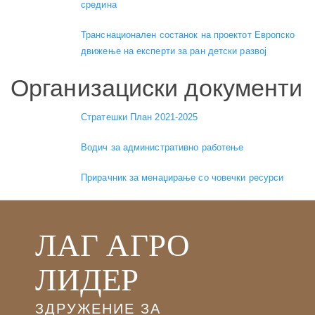
средина
Транснационален состанок на проектот Европско
движење на експерти за ран детски развој
Организациски документи
Стратешки План 2021-2025
Водич за административно работење
Прирачник за менаџирање со човечки ресурси
ЛАГ АГРО
ЛИДЕР
ЗДРУЖЕНИЕ ЗА