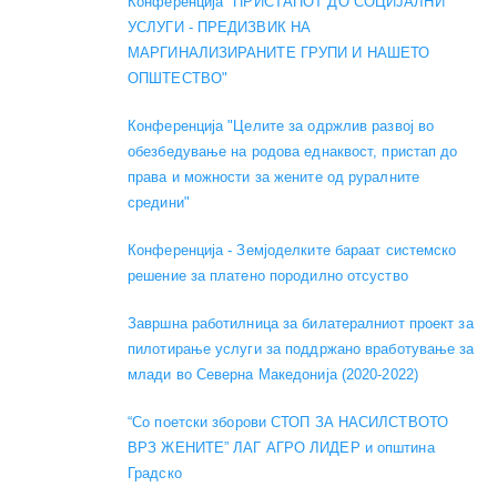
Конференција "ПРИСТАПОТ ДО СОЦИЈАЛНИ
УСЛУГИ - ПРЕДИЗВИК НА
МАРГИНАЛИЗИРАНИТЕ ГРУПИ И НАШЕТО
ОПШТЕСТВО"
Конференција "Целите за одржлив развој во
обезбедување на родова еднаквост, пристап до
права и можности за жените од руралните
средини"
Конференција - Земјоделките бараат системско
решение за платено породилно отсуство
Завршна работилница за билатералниот проект за
пилотирање услуги за поддржано вработување за
млади во Северна Македонија (2020-2022)
“Со поетски зборови СТОП ЗА НАСИЛСТВОТО
ВРЗ ЖЕНИТЕ” ЛАГ АГРО ЛИДЕР и општина
Градско