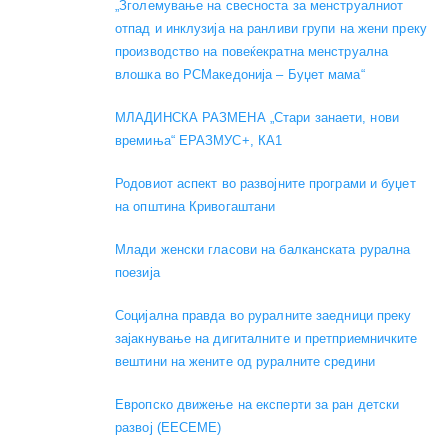
„Зголемување на свесноста за менструалниот
отпад и инклузија на ранливи групи на жени преку
производство на повеќекратна менструална
влошка во РСМакедонија – Буџет мама“
МЛАДИНСКА РАЗМЕНА „Стари занаети, нови
времиња“ ЕРАЗМУС+, КА1
Родовиот аспект во развојните програми и буџет
на општина Кривогаштани
Mлади женски гласови на балканската рурална
поезија
Социјална правда во руралните заедници преку
зајакнување на дигиталните и претприемничките
вештини на жените од руралните средини
Европско движење на експерти за ран детски
развој (EECEME)