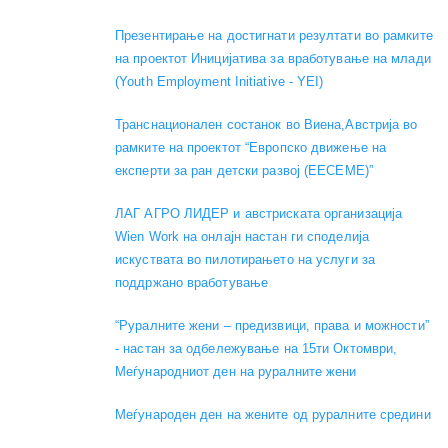
Презентирање на достигнати резултати во рамките
на проектот Иницијатива за вработување на млади
(Youth Employment Initiative - YEI)
Транснационален состанок во Виена,Австрија во
рамките на проектот “Европско движење на
експерти за ран детски развој (EECEME)”
ЛАГ АГРО ЛИДЕР и австриската организација
Wien Work на онлајн настан ги споделија
искуствата во пилотирањето на услуги за
поддржано вработување
“Руралните жени – предизвици, права и можности”
- настан за одбележување на 15ти Октомври,
Меѓународниот ден на руралните жени
Меѓународен ден на жените од руралните средини