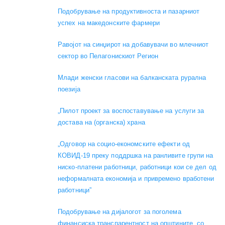
Подобрување на продуктивноста и пазарниот
успех на македонските фармери
Равојот на синџирот на добавувачи во млечниот
сектор во Пелагонискиот Регион
Mлади женски гласови на балканската рурална
поезија
„Пилот проект за воспоставување на услуги за
достава на (органска) храна
„Одговор на социо-економските ефекти од
КОВИД-19 преку поддршка на ранливите групи на
ниско-платени работници, работници кои се дел од
неформалната економија и привремено вработени
работници”
Подобрување на дијалогот за поголема
финансиска транспарентност на општините, со