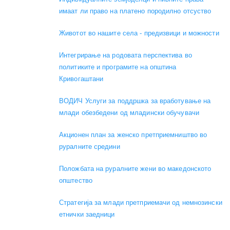
имаат ли право на платено породилно отсуство
Животот во нашите села - предизвици и можности
Интегрирање на родовата перспектива во
политиките и програмите на општина
Кривогаштани
ВОДИЧ Услуги за поддршка за вработување на
млади обезбедени од младински обучувачи
Акционен план за женско претприемништво во
руралните средини
Положбата на руралните жени во македонското
општество
Стратегија за млади претприемачи од немнозински
етнички заедници