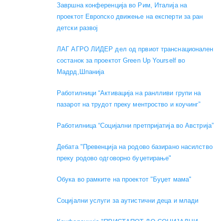
Завршна конференција во Рим, Италија на
проектот Европско движење на експерти за ран
детски развој
ЛАГ АГРО ЛИДЕР дел од првиот транснационален
состанок за проектот Green Up Yourself во
Мадрд,Шпанија
Работилници “Активација на ранлливи групи на
пазарот на трудот преку ментроство и коучинг”
Работилница “Социјални претпријатија во Австрија”
Дебата "Превенција на родово базирано насилство
преку родово одговорно буџетирање"
Обука во рамките на проектот "Буџет мама"
Социјални услуги за аутистични деца и млади