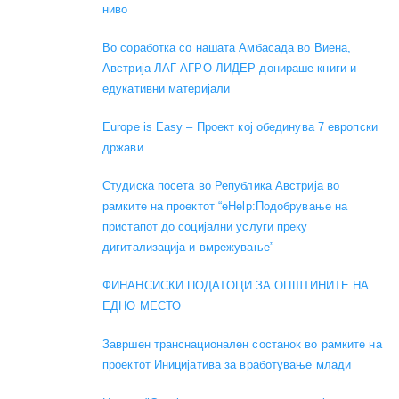
ниво
Во соработка со нашата Амбасада во Виена,
Австрија ЛАГ АГРО ЛИДЕР донираше книги и
едукативни материјали
Europe is Easy – Проект кој обединува 7 европски
држави
Студиска посета во Република Австрија во
рамките на проектот “eHelp:Подобрување на
пристапот до социјални услуги преку
дигитализација и вмрежување”
ФИНАНСИСКИ ПОДАТОЦИ ЗА ОПШТИНИТЕ НА
ЕДНО МЕСТО
Завршен транснационален состанок во рамките на
проектот Иницијатива за вработување млади