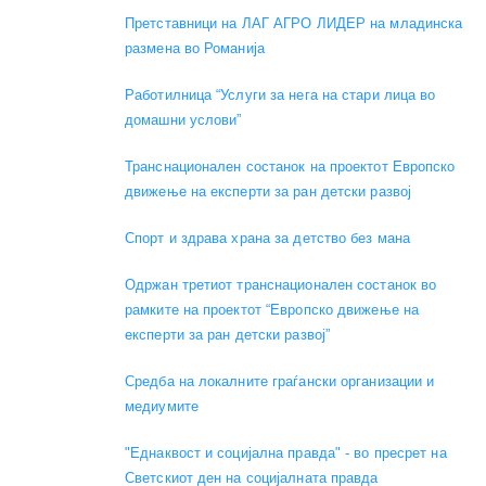
Претставници на ЛАГ АГРО ЛИДЕР на младинска
размена во Романија
Работилница “Услуги за нега на стари лица во
домашни услови”
Транснационален состанок на проектот Европско
движење на експерти за ран детски развој
Спорт и здрава храна за детство без мана
Одржан третиот транснационален состанок во
рамките на проектот “Европско движење на
експерти за ран детски развој”
Средба на локалните граѓански организации и
медиумите
"Еднаквост и социјална правда" - во пресрет на
Светскиот ден на социјалната правда