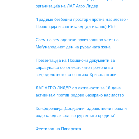
организација на ЛАГ Агро Лидер
“Градиме безбедни простори против насилство -
Превенција и заштита од (дигитално) РБН
Саем на земјоделски производи во чест на
Меѓународниот ден на руралната жена
Презентација на Позициони документи за
справување со климатските промени во
земјоделството за општина Кривогаштани
ЛАГ АГРО ЛИДЕР со активности за 16 дена
активизам против родово базирано насилство
Конференција „Социјални, здравствени права и
родова еднаквост во руралните средини“
Фестивал на Пиперката