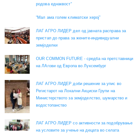
родова еднаквост“
“Мал ама голем климатски херој”
ЛАГ АГРО ЛИДЕР дел од јавната расправа за
пристап до права за жените-индивидуални
земјоделки
OUR COMMON FUTURE - средба на претставници
на ЛАгови од Европа во Луксембург
ЛАГ АГРО ЛИДЕР доби решение за упис во
Регистарот на Локални Акциски Групи на
Министерството за земјоделство, шумарство и
водостопанство
ЛАГ АГРО ЛИДЕР со активности за подобрување
на условите за учење на децата во селата