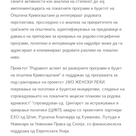
своите активности кон анализа на степенот до кој
имплементацијата на локалните програми и буџетот на
Општина Кривогаштани ја интегрираат родовата
перспектива, проследено со анализа на приоритетите на
граѓаните на општината, идентификување на предизвици и
давање на препораки за креирање на родово-специфични
програми, политики и интервенции кои најдобро може да ги
адресираат и елиминираат родовите разлики на локално
ниво.
Проектот "Родовиот аспект во развојните програми и буџет
на општина Кривогаштани" е поддржан од програмата за
под-грантирање на проектот „НИЗ ЖЕНСКИ ЛЕЌИ:
покревање на политики и буџетски иницијативи, следење на
спроведувањето на локалните акциски планови за родова
еднаквост“ “спроведуван од Центарот за истражување и
креирање политики (ЦИКП) заедно со проектнитe партнери
ЕХО од Штип, Рурална Коалиција од Куманово, Лулуди и
Новинари за Човекови Права од Скопје, со финансинсиска
поддршка од Европската Унија.