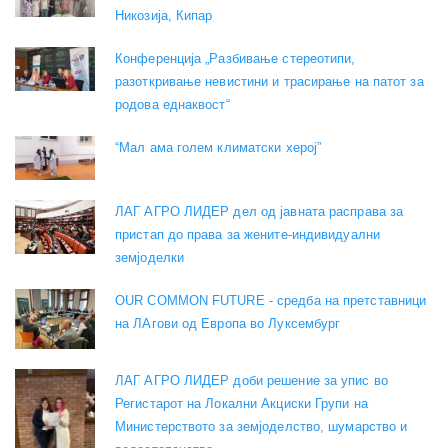
Никозија, Кипар
Конференција „Разбивање стереотипи,
разоткривање невистини и трасирање на патот за
родова еднаквост“
“Мал ама голем климатски херој”
ЛАГ АГРО ЛИДЕР дел од јавната расправа за
пристап до права за жените-индивидуални
земјоделки
OUR COMMON FUTURE - средба на претставници
на ЛАгови од Европа во Луксембург
ЛАГ АГРО ЛИДЕР доби решение за упис во
Регистарот на Локални Акциски Групи на
Министерството за земјоделство, шумарство и