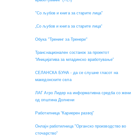
"Со љубов и книга за старите лица"
„Со љубов и книга за старите лица“
Обука "Тренинг за Тренери"
Транснационален состанок за проектот
“Иницијатива за младинско вработување”
СЕЛАНСКА БУНА - да се слушне гласот на
македонските села
ЛАГ Агро Лидер на информативна средба со жени
од општина Долнени
Работилница “Кариерен развој”
Онлајн работилница "Органско производство во
сточарство"