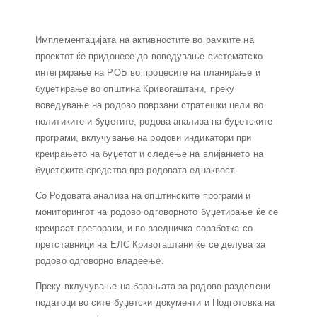
Имплементацијата на активностите во рамките на
проектот ќе придонесе до
воведување систематско
интегрирање на РОБ во процесите на планирање и
буџетирање во општина Кривогаштани,
преку
воведување на родово поврзани стратешки цели во
политиките и буџетите, родова анализа на буџетските
програми, вклучување на родови индикатори при
креирањето на буџетот и следење на влијанието на
буџетските средства врз родовата еднаквост.
Со Родовата анализа на општинските програми и
мониторингот на родово одговорното буџетирање ќе се
креираат препораки, и во заедничка соработка со
претставници на ЕЛС Кривогаштани ќе се делува за
родово одговорно владеење.
Преку вклучување на барањата за родово разделени
податоци во сите буџетски документи и Подготовка на