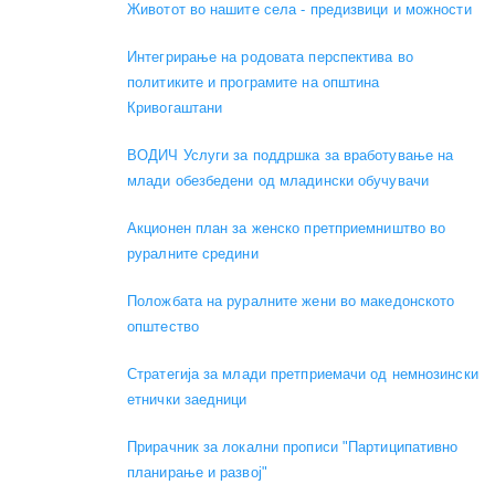
Животот во нашите села - предизвици и можности
Интегрирање на родовата перспектива во
политиките и програмите на општина
Кривогаштани
ВОДИЧ Услуги за поддршка за вработување на
млади обезбедени од младински обучувачи
Акционен план за женско претприемништво во
руралните средини
Положбата на руралните жени во македонското
општество
Стратегија за млади претприемачи од немнозински
етнички заедници
Прирачник за локални прописи "Партиципативно
планирање и развој"