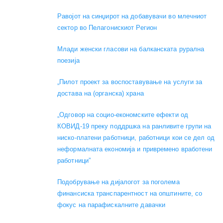
Равојот на синџирот на добавувачи во млечниот
сектор во Пелагонискиот Регион
Mлади женски гласови на балканската рурална
поезија
„Пилот проект за воспоставување на услуги за
достава на (органска) храна
„Одговор на социо-економските ефекти од
КОВИД-19 преку поддршка на ранливите групи на
ниско-платени работници, работници кои се дел од
неформалната економија и привремено вработени
работници”
Подобрување на дијалогот за поголема
финансиска транспарентност на општините, со
фокус на парафискалните давачки