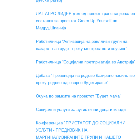
детски развој
ЛАГ АГРО ЛИДЕР дел од првиот транснационален
состанок за проектот Green Up Yourself во
Мадрд,Шпанија
Работилници “Активација на ранлливи групи на
пазарот на трудот преку ментроство и коучинг”
Работилница “Социјални претпријатија во Австрија”
Дебата "Превенција на родово базирано насилство
преку родово одговорно буџетирање"
Обука во рамките на проектот "Буџет мама"
Социјални услуги за аутистични деца и млади
Конференција "ПРИСТАПОТ ДО СОЦИЈАЛНИ
УСЛУГИ - ПРЕДИЗВИК НА
МАРГИНАЛИЗИРАНИТЕ ГРУПИ И НАШЕТО