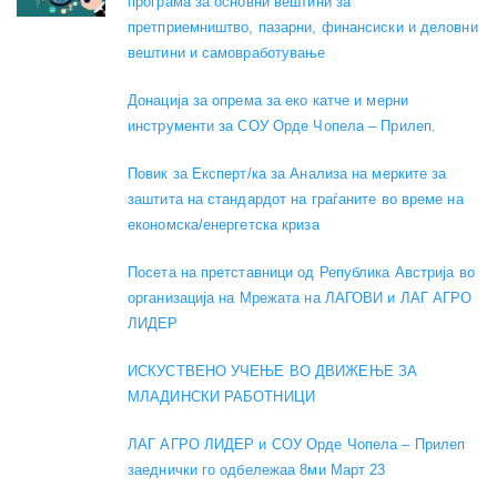
програма за основни вештини за
претприемништво, пазарни, финансиски и деловни
вештини и самовработување
Донација за опрема за еко катче и мерни
инструменти за СОУ Орде Чопела – Прилеп.
Повик за Експерт/ка за Анализа на мерките за
заштита на стандардот на граѓаните во време на
економска/енергетска криза
Посета на претставници од Република Австрија во
организација на Мрежата на ЛАГОВИ и ЛАГ АГРО
ЛИДЕР
ИСКУСТВЕНО УЧЕЊЕ ВО ДВИЖЕЊЕ ЗА
МЛАДИНСКИ РАБОТНИЦИ
ЛАГ АГРО ЛИДЕР и СОУ Орде Чопела – Прилеп
заеднички го одбележаа 8ми Март 23