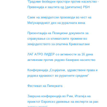
“Градиме безбедни простори против насилство -
Превенција и заштита од (дигитално) РБН
Саем на земјоделски производи во чест на
Меѓународниот ден на руралната жена
Презентација на Позициони документи за
справување со климатските промени во
земјоделството за општина Кривогаштани
ЛАГ АГРО ЛИДЕР со активности за 16 дена
активизам против родово базирано насилство
Конференција „Социјални, здравствени права и
родова еднаквост во руралните средини“
Фестивал на Пиперката
Завршна конференција во Рим, Италија на
проектот Европско движење на експерти за ран