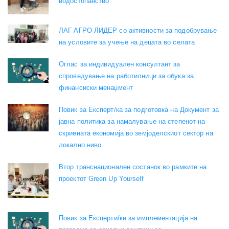
водостопанство
ЛАГ АГРО ЛИДЕР со активности за подобрување
на условите за учење на децата во селата
Оглас за индивидуален консултант за
спроведување на работилници за обука за
финансиски менаџмент
Повик за Експерт/ка за подготовка на Документ за
јавна политика за намалување на степенот на
скриената економија во земјоделскиот сектор на
локално ниво
Втор транснационален состанок во рамките на
проектот Green Up Yourself
Повик за Експерти/ки за имплементација на