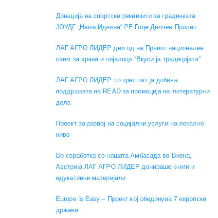
Донација на спортски реквизити за градинката
ЈОУДГ „Наша Иднина“ РЕ Гоце Делчев Прилеп
ЛАГ АГРО ЛИДЕР дел од на Првиот национален
саем за храна и пијалоци “Вкуси ја традицијата”
ЛАГ АГРО ЛИДЕР по трет пат ја добива
поддршката на READ за промоција на литературни
дела
Проект за развој на социјални услуги на локално
ниво
Во соработка со нашата Амбасада во Виена,
Австрија ЛАГ АГРО ЛИДЕР донираше книги и
едукативни материјали
Europe is Easy – Проект кој обединува 7 европски
држави