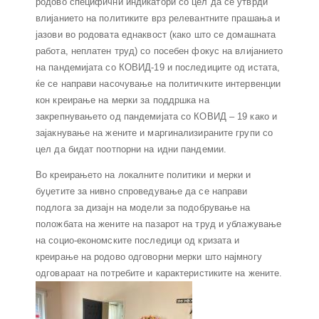
родово специфични индикатори со цел да се утврди
влијанието на политиките врз релевантните прашања и
јазови во родовата еднаквост (како што се домашната
работа, неплатен труд) со посебен фокус на влијанието
на пандемијата со КОВИД-19 и последиците од истата,
ќе се направи насочување на политичките интервенции
кон креирање на мерки за поддршка на
закрепнувањето од пандемијата со КОВИД – 19 како и
зајакнување на жените и маргинализираните групи со
цел да бидат поотпорни на идни пандемии.
Во креирањето на локалните политики и мерки и
буџетите за нивно спроведување да се направи
подлога за дизајн на модели за подобрување на
положбата на жените на пазарот на труд и ублажување
на социо-економските последици од кризата и
креирање на родово одговорни мерки што најмногу
одговараат на потребите и карактеристиките на жените.