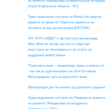
на проектот Иницијатива за вработување на млади
(Youth Employment Initiative - YEI)
Транснационален состанок во Виена,Австрија во
рамките на проектот “Европско движење на
експерти за ран детски развој (EECEME)”
ЛАГ АГРО ЛИДЕР и австриската организација
Wien Work на онлајн настан ги споделија
искуствата во пилотирањето на услуги за
поддржано вработување
“Руралните жени – предизвици, права и можности”
- настан за одбележување на 15ти Октомври,
Меѓународниот ден на руралните жени
Меѓународен ден на жените од руралните средини
Транснационален состанок во Романија во рамките
на проектот “Иницијатива за младинско
вработување” (YEI)