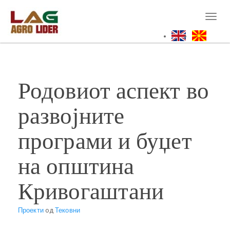
Skip
to
Toggl
main
naviga
content
Родовиот аспект во
развојните
програми и буџет
на општина
Кривогаштани
Проекти
од
Тековни