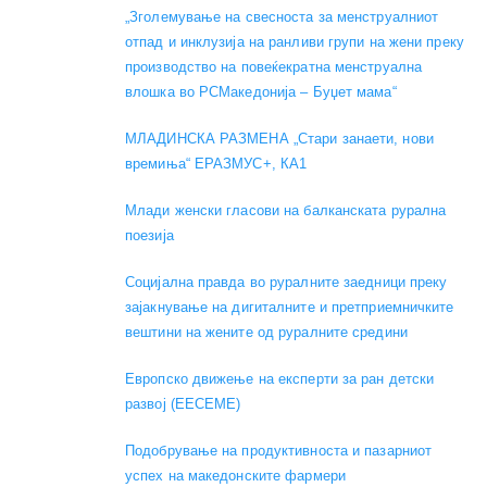
„Зголемување на свесноста за менструалниот
отпад и инклузија на ранливи групи на жени преку
производство на повеќекратна менструална
влошка во РСМакедонија – Буџет мама“
МЛАДИНСКА РАЗМЕНА „Стари занаети, нови
времиња“ ЕРАЗМУС+, КА1
Mлади женски гласови на балканската рурална
поезија
Социјална правда во руралните заедници преку
зајакнување на дигиталните и претприемничките
вештини на жените од руралните средини
Европско движење на експерти за ран детски
развој (EECEME)
Подобрување на продуктивноста и пазарниот
успех на македонските фармери