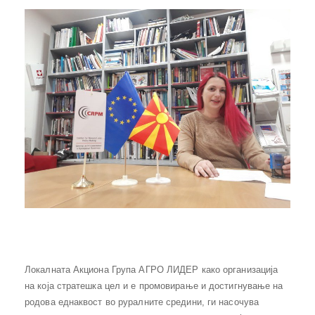
Локалната Акциона Група АГРО ЛИДЕР како организација
на која стратешка цел и е промовирање и достигнување на
родова еднаквост во руралните средини, ги насочува