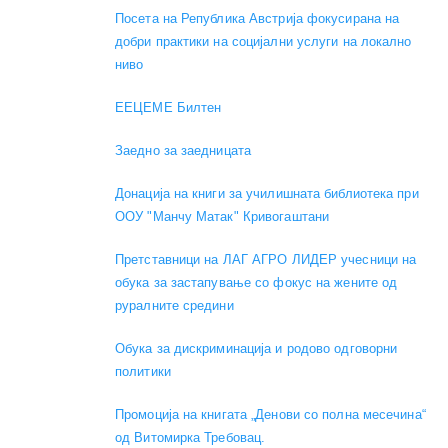
Посета на Република Австрија фокусирана на
добри практики на социјални услуги на локално
ниво
EEЦЕМЕ Билтен
Заедно за заедницата
Донација на книги за училишната библиотека при
ООУ "Манчу Матак" Кривогаштани
Претставници на ЛАГ АГРО ЛИДЕР учесници на
обука за застапување со фокус на жените од
руралните средини
Обука за дискриминација и родово одговорни
политики
Промоција на книгата „Денови со полна месечина“
од Витомирка Требовац.