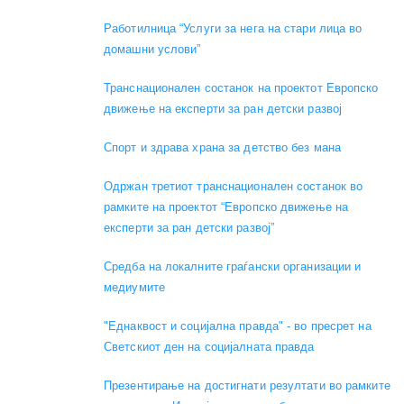
Работилница “Услуги за нега на стари лица во
домашни услови”
Транснационален состанок на проектот Европско
движење на експерти за ран детски развој
Спорт и здрава храна за детство без мана
Одржан третиот транснационален состанок во
рамките на проектот “Европско движење на
експерти за ран детски развој”
Средба на локалните граѓански организации и
медиумите
"Еднаквост и социјална правда" - во пресрет на
Светскиот ден на социјалната правда
Презентирање на достигнати резултати во рамките