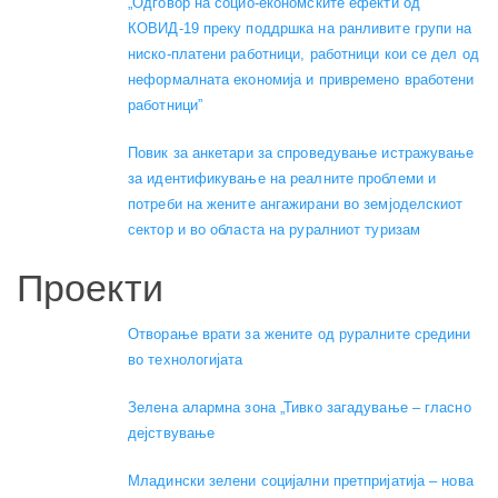
„Одговор на социо-економските ефекти од
КОВИД-19 преку поддршка на ранливите групи на
ниско-платени работници, работници кои се дел од
неформалната економија и привремено вработени
работници”
Повик за анкетари за спроведување истражување
за идентификување на реалните проблеми и
потреби на жените ангажирани во земјоделскиот
сектор и во областа на руралниот туризам
Проекти
Отворање врати за жените од руралните средини
во технологијата
Зелена алармна зона „Тивко загадување – гласно
дејствување
Младински зелени социјални претпријатија – нова