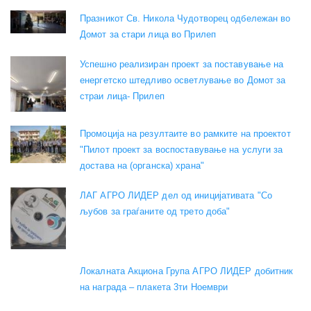
Празникот Св. Никола Чудотворец одбележан во
Домот за стари лица во Прилеп
Успешно реализиран проект за поставување на
енергетско штедливо осветлување во Домот за
страи лица- Прилеп
Промоција на резултаите во рамките на проектот
"Пилот проект за воспоставување на услуги за
достава на (органска) храна"
ЛАГ АГРО ЛИДЕР дел од иницијативата "Со
љубов за граѓаните од трето доба"
Локалната Акциона Група АГРО ЛИДЕР добитник
на награда – плакета 3ти Ноември