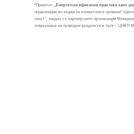
*Проектот
„Енергетско ефикасни практики како р
огранизации во акција за климатските промени“ Цен
свест“, заедно со партнерските организации Македо
поврзување на природни вредности и луѓе – ЦНВП Ма