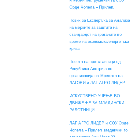
и мерни инструменти за СОУ
Орде Чопела – Прилеп.
Повик за Експерт/ка за Анализа
на мерките за заштита на
стандардот на граѓаните во
време на економска/енергетска
криза
Посета на претставници од
Република Австрија во
организација на Мрежата на
ЛАГОВИ и ЛАГ АГРО ЛИДЕР
ИСКУСТВЕНО УЧЕЊЕ ВО
ДВИЖЕЊЕ ЗА МЛАДИНСКИ
РАБОТНИЦИ
ЛАГ АГРО ЛИДЕР и СОУ Орде
Чопела – Прилеп заеднички го