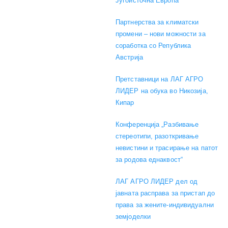
Југоисточна Европа
Партнерства за климатски
промени – нови можности за
соработка со Република
Австрија
Претставници на ЛАГ АГРО
ЛИДЕР на обука во Никозија,
Кипар
Конференција „Разбивање
стереотипи, разоткривање
невистини и трасирање на патот
за родова еднаквост“
ЛАГ АГРО ЛИДЕР дел од
јавната расправа за пристап до
права за жените-индивидуални
земјоделки