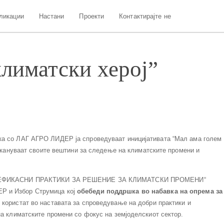
ликации
Настани
Проекти
Контактирајте не
климатски херој”
ка со ЛАГ АГРО ЛИДЕР ја спроведуваат иницијативата “Мал ама голем
ајакануваат своите вештини за следење на климатските промени и
СКО ЕФИКАСНИ ПРАКТИКИ ЗА РЕШЕНИЕ ЗА КЛИМАТСКИ ПРОМЕНИ“
Р и Избор Струмица кој
обебеди поддршка во набавка на опрема за
 користат во наставата за спроведување на добри практики и
на климатските промени со фокус на земјоделскиот сектор.