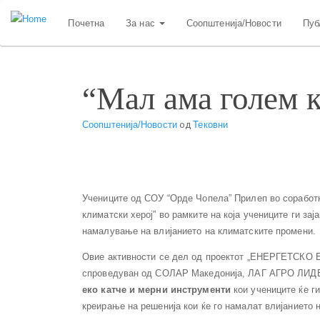
Skip
Почетна
За нас
Соопштенија/Новости
Пуб
to
main
content
“Мал ама голем 
Соопштенија/Новости
од
Тековни
Учениците од СОУ “Орде Чопела” Прилеп во соработ
климатски херој” во рамките на која учениците ги з
намалување на влијанието на климатските промени.
Овие активности се дел од проектот „ЕНЕРГЕТ
спроведуван од СОЛАР Македонија, ЛАГ АГРО ЛИДЕ
еко катче и мерни инструменти
кои учениците ќе ги
креирање на решенија кои ќе го намалат влијанието 