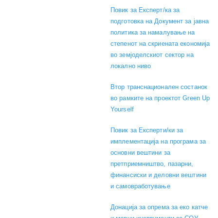
Повик за Експерт/ка за
подготовка на Документ за јавна
политика за намалување на
степенот на скриената економија
во земјоделскиот сектор на
локално ниво
Втор транснационален состанок
во рамките на проектот Green Up
Yourself
Повик за Експерти/ки за
имплементација на програма за
основни вештини за
претприемништво, пазарни,
финансиски и деловни вештини
и самовработување
Донација за опрема за еко катче