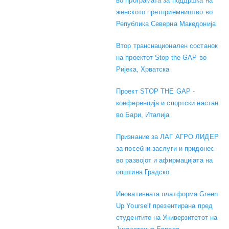
во програмата за поддршка на
женското претприемништво во
Република Северна Македонија
Втор транснационален состанок
на проектот Stop the GAP во
Ријека, Хрватска
Проект STOP THE GAP -
конференција и спортски настан
во Бари, Италија
Признание за ЛАГ АГРО ЛИДЕР
за посебни заслуги и придонес
во развојот и афирмацијата на
општина Градско
Иновативната платформа Green
Up Yourself презентирана пред
студентите на Универзитетот на