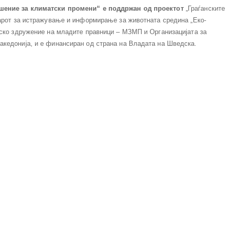
ешение за климатски промени“ е поддржан од проектот
„Граѓанските
тарот за истражување и информирање за животната средина „Еко-
нско здружение на младите правници – МЗМП и Организацијата за
кедонија, и е финансиран од страна на Владата на Шведска.