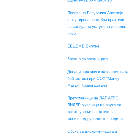
одбележаа 8ми Март 23
Посета на Република Австрија
фокусирана на добри практики
на социјални услуги на локално
ниво
EEЦЕМЕ Билтен
Заедно за заедницата
Донација на книги за училишната
библиотека при ООУ "Манчу
Матак" Кривогаштани
Претставници на ЛАГ АГРО
ЛИДЕР учесници на обука за
застапување со фокус на
жените од руралните средини
Обука за дискриминација и