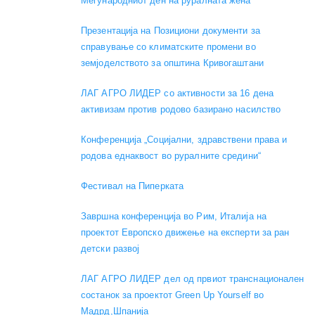
Меѓународниот ден на руралната жена
Презентација на Позициони документи за
справување со климатските промени во
земјоделството за општина Кривогаштани
ЛАГ АГРО ЛИДЕР со активности за 16 дена
активизам против родово базирано насилство
Конференција „Социјални, здравствени права и
родова еднаквост во руралните средини“
Фестивал на Пиперката
Завршна конференција во Рим, Италија на
проектот Европско движење на експерти за ран
детски развој
ЛАГ АГРО ЛИДЕР дел од првиот транснационален
состанок за проектот Green Up Yourself во
Мадрд,Шпанија