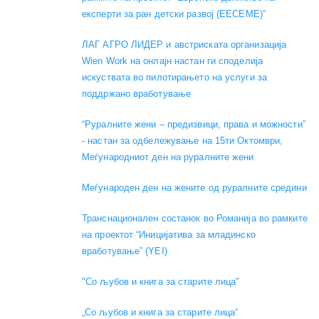
експерти за ран детски развој (EECEME)”
ЛАГ АГРО ЛИДЕР и австриската организација
Wien Work на онлајн настан ги споделија
искуствата во пилотирањето на услуги за
поддржано вработување
“Руралните жени – предизвици, права и можности”
- настан за одбележување на 15ти Октомври,
Меѓународниот ден на руралните жени
Меѓународен ден на жените од руралните средини
Транснационален состанок во Романија во рамките
на проектот “Иницијатива за младинско
вработување” (YEI)
"Со љубов и книга за старите лица"
„Со љубов и книга за старите лица“