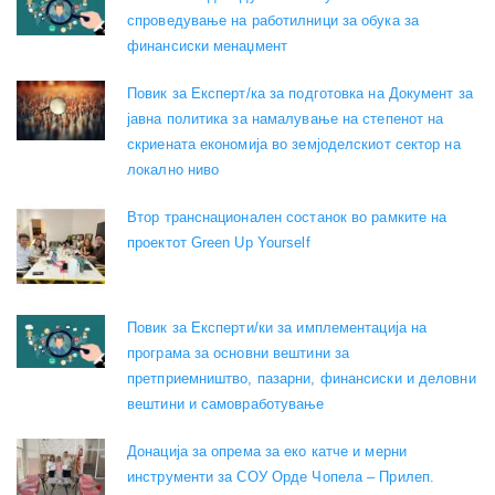
спроведување на работилници за обука за
финансиски менаџмент
Повик за Експерт/ка за подготовка на Документ за
јавна политика за намалување на степенот на
скриената економија во земјоделскиот сектор на
локално ниво
Втор транснационален состанок во рамките на
проектот Green Up Yourself
Повик за Експерти/ки за имплементација на
програма за основни вештини за
претприемништво, пазарни, финансиски и деловни
вештини и самовработување
Донација за опрема за еко катче и мерни
инструменти за СОУ Орде Чопела – Прилеп.