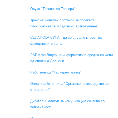
Обука "Тренинг за Тренери"
Транснационален состанок за проектот
“Иницијатива за младинско вработување”
СЕЛАНСКА БУНА - да се слушне гласот на
македонските села
ЛАГ Агро Лидер на информативна средба со жени
од општина Долнени
Работилница “Кариерен развој”
Онлајн работилница "Органско производство во
сточарство"
Дигитални алатки за комуникација со лица со
попреченост