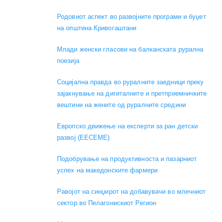
Родовиот аспект во развојните програми и буџет
на општина Кривогаштани
Mлади женски гласови на балканската рурална
поезија
Социјална правда во руралните заедници преку
зајакнување на дигиталните и претприемничките
вештини на жените од руралните средини
Европско движење на експерти за ран детски
развој (EECEME)
Подобрување на продуктивноста и пазарниот
успех на македонските фармери
Равојот на синџирот на добавувачи во млечниот
сектор во Пелагонискиот Регион