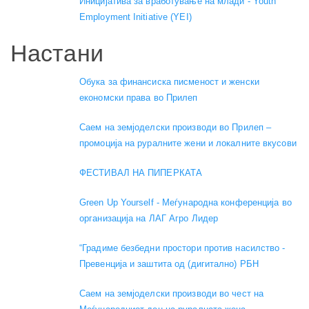
Иницијатива за вработување на млади - Youth
Employment Initiative (YEI)
Настани
Обука за финансиска писменост и женски
економски права во Прилеп
Саем на земјоделски производи во Прилеп –
промоција на руралните жени и локалните вкусови
ФЕСТИВАЛ НА ПИПЕРКАТА
Green Up Yourself - Меѓународна конференција во
организација на ЛАГ Агро Лидер
“Градиме безбедни простори против насилство -
Превенција и заштита од (дигитално) РБН
Саем на земјоделски производи во чест на