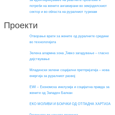
потреби на жените ангажирани во земјоделскиот
сектор и во областа на руралниот туризам
Проекти
Отворање врати за жените од руралните средини
во технологијата
Зелена алармна зона „Тивко загадување – гласно
дејствување
Младински зелени социјални претпријатија – нова
енергија за руралниот развој
EWI – Економска инклузија и социјална правда за
жените од Западен Балкан
ЕКО МОЛИВИ И БОИЧКИ ОД ОТПАДНА ХАРТИЈА
Градината во нашата градинка