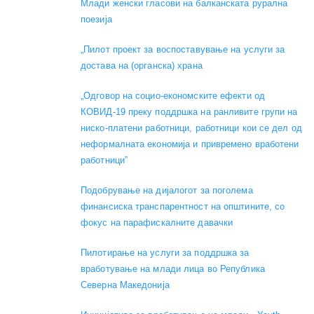
Mлади женски гласови на балканската рурална
поезија
„Пилот проект за воспоставување на услуги за
достава на (органска) храна
„Одговор на социо-економските ефекти од
КОВИД-19 преку поддршка на ранливите групи на
ниско-платени работници, работници кои се дел од
неформалната економија и привремено вработени
работници”
Подобрување на дијалогот за поголема
финансиска транспарентност на општините, со
фокус на парафискалните давачки
Пилотирање на услуги за поддршка за
вработување на млади лица во Република
Северна Македонија