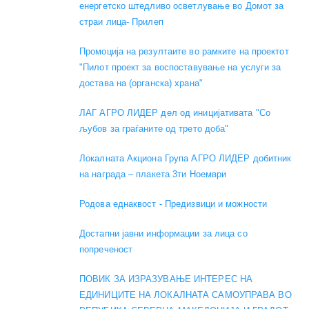
енергетско штедливо осветлување во Домот за
страи лица- Прилеп
Промоција на резултаите во рамките на проектот
"Пилот проект за воспоставување на услуги за
достава на (органска) храна"
ЛАГ АГРО ЛИДЕР дел од иницијативата "Со
љубов за граѓаните од трето доба"
Локалната Акциона Група АГРО ЛИДЕР добитник
на награда – плакета 3ти Ноември
Родова еднаквост - Предизвици и можности
Достапни јавни информации за лица со
попреченост
ПОВИК ЗА ИЗРАЗУВАЊЕ ИНТЕРЕС НА
ЕДИНИЦИТЕ НА ЛОКАЛНАТА САМОУПРАВА ВО