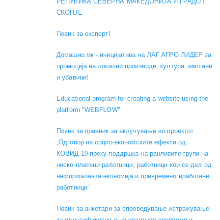
РЕПУБИКА СЕВЕРНА МАКЕДОНИЈА И ГРАДОТ
СКОПЈЕ
Повик за експерт!
Домашно.мк - иницијатива на ЛАГ АГРО ЛИДЕР за
промоција на локални производи, култура, настани
и убавини!
Educational program for creating a website using the
platform "WEBFLOW"
Повик за правник за вклучување во проектот
„Одговор на социо-економските ефекти од
КОВИД-19 преку поддршка на ранливите групи на
ниско-платени работници, работници кои се дел од
неформалната економија и привремено вработени
работници”
Повик за анкетари за спроведување истражување
за идентификување на реалните проблеми и