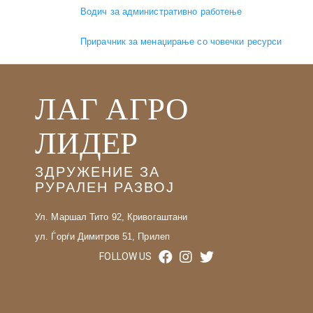
Водич за административно работење
Прирачник за менаџирање со човечки ресурси
ЛАГ АГРО
ЛИДЕР
ЗДРУЖЕНИЕ ЗА
РУРАЛЕН РАЗВОЈ
Ул. Маршал Тито 92, Кривогаштани
ул. Ѓорѓи Димитров 51, Прилеп
FOLLOW US