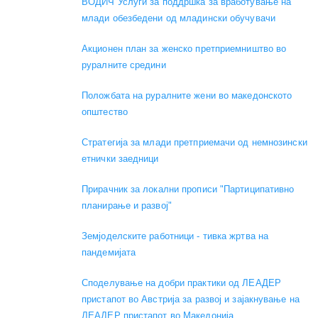
ВОДИЧ Услуги за поддршка за вработување на
млади обезбедени од младински обучувачи
Акционен план за женско претприемништво во
руралните средини
Положбата на руралните жени во македонското
општество
Стратегија за млади претприемачи од немнозински
етнички заедници
Прирачник за локални прописи "Партиципативно
планирање и развој"
Земјоделските работници - тивка жртва на
пандемијата
Споделување на добри практики од ЛЕАДЕР
пристапот во Австрија за развој и зајакнување на
ЛЕАДЕР пристапот во Македонија