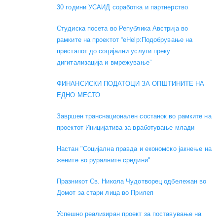
30 години УСАИД соработка и партнерство
Студиска посета во Република Австрија во
рамките на проектот “eHelp:Подобрување на
пристапот до социјални услуги преку
дигитализација и вмрежување”
ФИНАНСИСКИ ПОДАТОЦИ ЗА ОПШТИНИТЕ НА
ЕДНО МЕСТО
Завршен транснационален состанок во рамките на
проектот Иницијатива за вработување млади
Настан "Социјална правда и економско јакнење на
жените во руралните средини"
Празникот Св. Никола Чудотворец одбележан во
Домот за стари лица во Прилеп
Успешно реализиран проект за поставување на