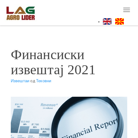
Skip
to
Toggl
main
naviga
content
Финансиски
извештај 2021
Извештаи
од
Тековни