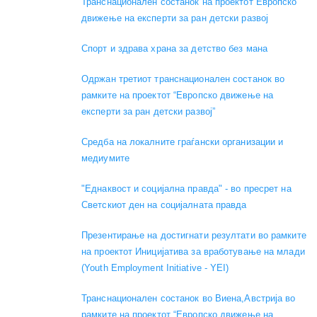
Транснационален состанок на проектот Европско
движење на експерти за ран детски развој
Спорт и здрава храна за детство без мана
Одржан третиот транснационален состанок во
рамките на проектот “Европско движење на
експерти за ран детски развој”
Средба на локалните граѓански организации и
медиумите
"Еднаквост и социјална правда" - во пресрет на
Светскиот ден на социјалната правда
Презентирање на достигнати резултати во рамките
на проектот Иницијатива за вработување на млади
(Youth Employment Initiative - YEI)
Транснационален состанок во Виена,Австрија во
рамките на проектот “Европско движење на