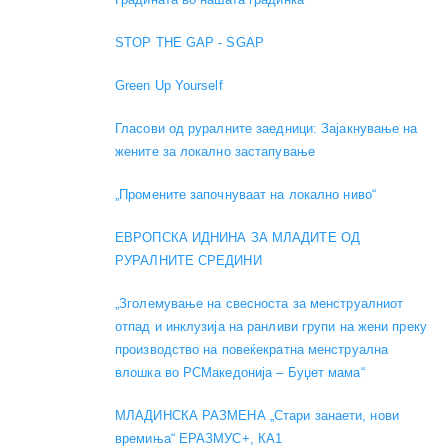
STOP THE GAP - SGAP
Green Up Yourself
Гласови од руралните заедници: Зајакнување на
жените за локално застапување
„Промените започнуваат на локално ниво“
ЕВРОПСКА ИДНИНА ЗА МЛАДИТЕ ОД
РУРАЛНИТЕ СРЕДИНИ
„Зголемување на свесноста за менструалниот
отпад и инклузија на ранливи групи на жени преку
производство на повеќекратна менструална
влошка во РСМакедонија – Буџет мама“
МЛАДИНСКА РАЗМЕНА „Стари занаети, нови
времиња“ ЕРАЗМУС+, КА1