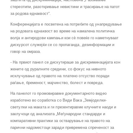
стереотипи, разоткривање невистини и трасирање на патот
за родова еднаквост“.
Конференцијата е посветена на потребите од унапредување
на родовата еднаквост во време на намалена политичка
волја и антиродови кампањи кои сѐ повеќе го наметнуваат
дискурсот служејќи се со пропаганда, дезинформации и
говор на омраза.
- На првиот панел се дискутираше за дискриминацијата кон
жените од руралните средини, со фокус на нивното
исклучување од правото на платено отсуство поради
раѓање, бременост, мајчинство, болест и повреда.
На панелот го промовиравме документарното видео
изработено во соработка со Види Вака „Земјоделки-
светулки на маката и ги презентиравме клучните наоди и
заклучоци од анализата „Меѓународни стандарди и
компаративни практики за остварување на правото на
парични надоместоци заради привремена спреченост за