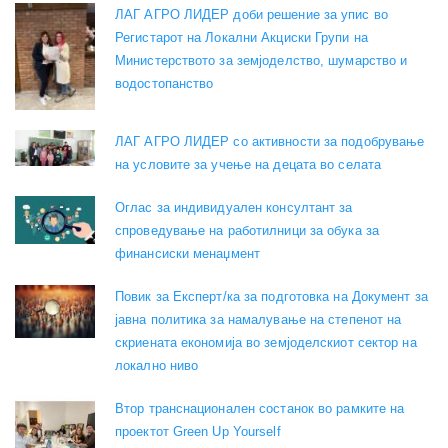
ЛАГ АГРО ЛИДЕР доби решение за упис во
Регистарот на Локални Акциски Групи на
Министерството за земјоделство, шумарство и
водостопанство
ЛАГ АГРО ЛИДЕР со активности за подобрување
на условите за учење на децата во селата
Оглас за индивидуален консултант за
спроведување на работилници за обука за
финансиски менаџмент
Повик за Експерт/ка за подготовка на Документ за
јавна политика за намалување на степенот на
скриената економија во земјоделскиот сектор на
локално ниво
Втор транснационален состанок во рамките на
проектот Green Up Yourself