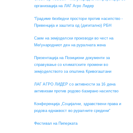
организација на ЛАГ Агро Лидер
“Градиме безбедни простори против насилство -
Превенција и заштита од (дигитално) РБН
Саем на земјоделски производи во чест на
Меѓународниот ден на руралната жена
Презентација на Позициони документи за
справување со климатските промени во
земјоделството за општина Кривогаштани
ЛАГ АГРО ЛИДЕР со активности за 16 дена
активизам против родово базирано насилство
Конференција „Социјални, здравствени права и
родова еднаквост во руралните средини“
Фестивал на Пиперката