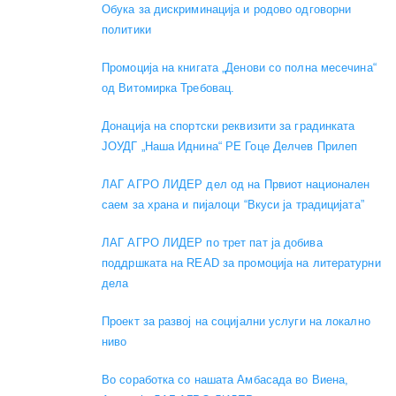
Обука за дискриминација и родово одговорни
политики
Промоција на книгата „Денови со полна месечина“
од Витомирка Требовац.
Донација на спортски реквизити за градинката
ЈОУДГ „Наша Иднина“ РЕ Гоце Делчев Прилеп
ЛАГ АГРО ЛИДЕР дел од на Првиот национален
саем за храна и пијалоци “Вкуси ја традицијата”
ЛАГ АГРО ЛИДЕР по трет пат ја добива
поддршката на READ за промоција на литературни
дела
Проект за развој на социјални услуги на локално
ниво
Во соработка со нашата Амбасада во Виена,