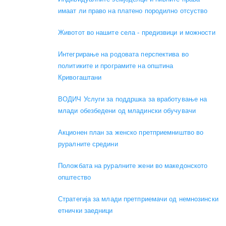
имаат ли право на платено породилно отсуство
Животот во нашите села - предизвици и можности
Интегрирање на родовата перспектива во
политиките и програмите на општина
Кривогаштани
ВОДИЧ Услуги за поддршка за вработување на
млади обезбедени од младински обучувачи
Акционен план за женско претприемништво во
руралните средини
Положбата на руралните жени во македонското
општество
Стратегија за млади претприемачи од немнозински
етнички заедници