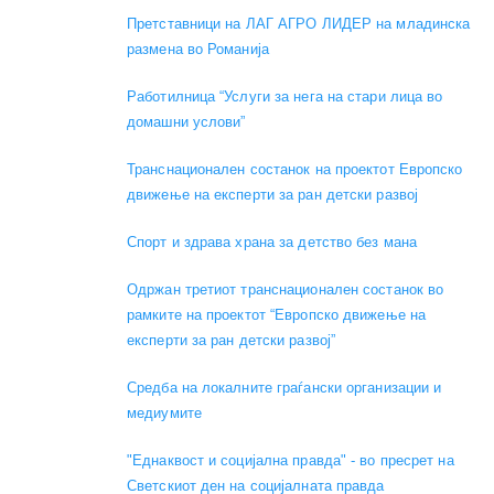
Претставници на ЛАГ АГРО ЛИДЕР на младинска
размена во Романија
Работилница “Услуги за нега на стари лица во
домашни услови”
Транснационален состанок на проектот Европско
движење на експерти за ран детски развој
Спорт и здрава храна за детство без мана
Одржан третиот транснационален состанок во
рамките на проектот “Европско движење на
експерти за ран детски развој”
Средба на локалните граѓански организации и
медиумите
"Еднаквост и социјална правда" - во пресрет на
Светскиот ден на социјалната правда