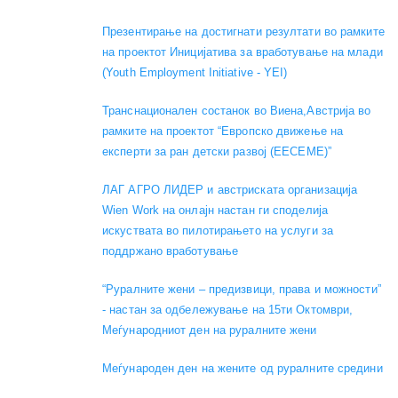
Презентирање на достигнати резултати во рамките
на проектот Иницијатива за вработување на млади
(Youth Employment Initiative - YEI)
Транснационален состанок во Виена,Австрија во
рамките на проектот “Европско движење на
експерти за ран детски развој (EECEME)”
ЛАГ АГРО ЛИДЕР и австриската организација
Wien Work на онлајн настан ги споделија
искуствата во пилотирањето на услуги за
поддржано вработување
“Руралните жени – предизвици, права и можности”
- настан за одбележување на 15ти Октомври,
Меѓународниот ден на руралните жени
Меѓународен ден на жените од руралните средини