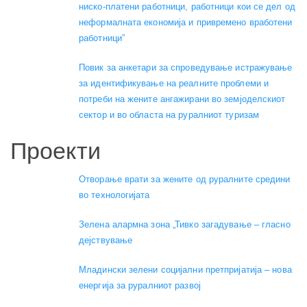
ниско-платени работници, работници кои се дел од
неформалната економија и привремено вработени
работници”
Повик за анкетари за спроведување истражување
за идентификување на реалните проблеми и
потреби на жените ангажирани во земјоделскиот
сектор и во областа на руралниот туризам
Проекти
Отворање врати за жените од руралните средини
во технологијата
Зелена алармна зона „Тивко загадување – гласно
дејствување
Младински зелени социјални претпријатија – нова
енергија за руралниот развој