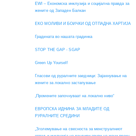
EWI – Економска инклузија и социјална правда за
жените од Западен Балкан
ЕКО МОЛИВИ И БОИЧКИ ОД ОТПАДНА ХАРТИЈА
Градината во нашата градинка
STOP THE GAP - SGAP
Green Up Yourself
Гласови од руралните заедници: Зајакнување на
жените за локално застапување
„Промените започнуваат на локално ниво“
ЕВРОПСКА ИДНИНА ЗА МЛАДИТЕ ОД
РУРАЛНИТЕ СРЕДИНИ
„Зголемување на свесноста за менструалниот
отпад и инклузија на ранливи групи на жени преку