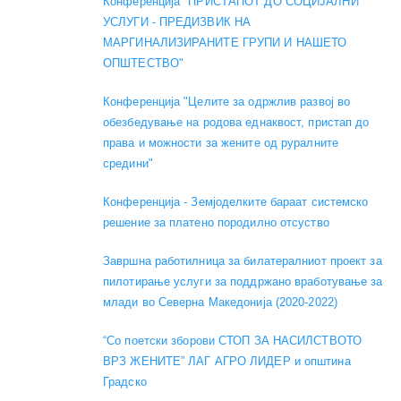
Конференција "ПРИСТАПОТ ДО СОЦИЈАЛНИ
УСЛУГИ - ПРЕДИЗВИК НА
МАРГИНАЛИЗИРАНИТЕ ГРУПИ И НАШЕТО
ОПШТЕСТВО"
Конференција "Целите за одржлив развој во
обезбедување на родова еднаквост, пристап до
права и можности за жените од руралните
средини"
Конференција - Земјоделките бараат системско
решение за платено породилно отсуство
Завршна работилница за билатералниот проект за
пилотирање услуги за поддржано вработување за
млади во Северна Македонија (2020-2022)
“Со поетски зборови СТОП ЗА НАСИЛСТВОТО
ВРЗ ЖЕНИТЕ” ЛАГ АГРО ЛИДЕР и општина
Градско