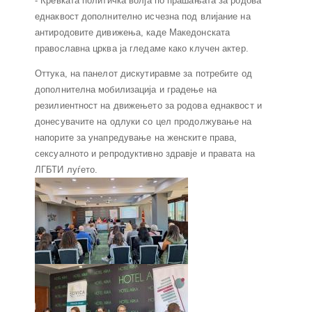
- Кревката политичка волја по прашањата за родова
еднаквост дополнително исчезна под влијание на
антиродовите дивижења, каде Македонската
православна црква ја гледаме како клучен актер.
Оттука, на панелот дискутиравме за потребите од
дополнителна мобилизација и градење на
резилиентност на движењето за родова еднаквост и
донесувачите на одлуки со цел продолжување на
напорите за унапредување на женските права,
сексуалното и репродуктивно здравје и правата на
ЛГБТИ луѓето.