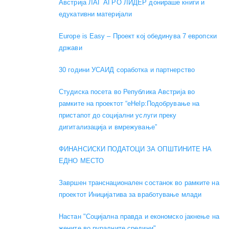
Австрија ЛАГ АГРО ЛИДЕР донираше книги и
едукативни материјали
Europe is Easy – Проект кој обединува 7 европски
држави
30 години УСАИД соработка и партнерство
Студиска посета во Република Австрија во
рамките на проектот “eHelp:Подобрување на
пристапот до социјални услуги преку
дигитализација и вмрежување”
ФИНАНСИСКИ ПОДАТОЦИ ЗА ОПШТИНИТЕ НА
ЕДНО МЕСТО
Завршен транснационален состанок во рамките на
проектот Иницијатива за вработување млади
Настан "Социјална правда и економско јакнење на
жените во руралните средини"