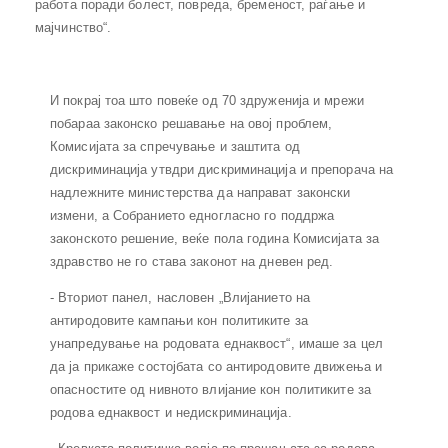
работа поради болест, повреда, бременост, раѓање и
мајчинство“.
И покрај тоа што повеќе од 70 здруженија и мрежи
побараа законско решавање на овој проблем,
Комисијата за спречување и заштита од
дискриминација утвдри дискриминација и препорача на
надлежните министерства да направат законски
измени, а Собранието едногласно го поддржа
законското решение, веќе пола година Комисијата за
здравство не го става законот на дневен ред.
- Вториот панел, насловен „Влијанието на
антиродовите кампањи кон политиките за
унапредување на родовата еднаквост“, имаше за цел
да ја прикаже состојбата со антиродовите движења и
опасностите од нивното влијание кон политиките за
родова еднаквост и недискриминација.