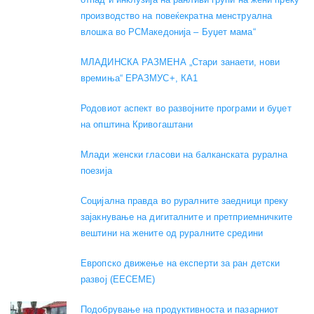
производство на повеќекратна менструална
влошка во РСМакедонија – Буџет мама“
МЛАДИНСКА РАЗМЕНА „Стари занаети, нови
времиња“ ЕРАЗМУС+, КА1
Родовиот аспект во развојните програми и буџет
на општина Кривогаштани
Mлади женски гласови на балканската рурална
поезија
Социјална правда во руралните заедници преку
зајакнување на дигиталните и претприемничките
вештини на жените од руралните средини
Европско движење на експерти за ран детски
развој (EECEME)
Подобрување на продуктивноста и пазарниот