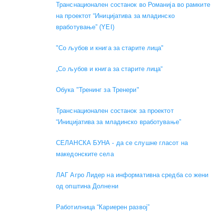
Транснационален состанок во Романија во рамките
на проектот “Иницијатива за младинско
вработување” (YEI)
"Со љубов и книга за старите лица"
„Со љубов и книга за старите лица“
Обука "Тренинг за Тренери"
Транснационален состанок за проектот
“Иницијатива за младинско вработување”
СЕЛАНСКА БУНА - да се слушне гласот на
македонските села
ЛАГ Агро Лидер на информативна средба со жени
од општина Долнени
Работилница “Кариерен развој”