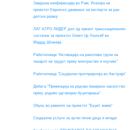
Завршна конференција во Рим, Италија на
проектот Европско движење на експерти за ран
детски развој
ЛАГ АГРО ЛИДЕР дел од првиот транснационален
состанок за проектот Green Up Yourself во
Мадрд,Шпанија
Работилници “Активација на ранлливи групи на
пазарот на трудот преку ментроство и коучинг”
Работилница “Социјални претпријатија во Австрија”
Дебата "Превенција на родово базирано насилство
преку родово одговорно буџетирање"
Обука во рамките на проектот "Буџет мама"
Социјални услуги за аутистични деца и млади