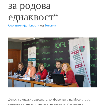
за родова
еднаквост“
Соопштенија/Новости
од
Тековни
Денес се одржи завршната конференција на Мрежата за
заштита од дискриминација, насловена „Разбивање