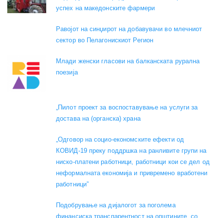
успех на македонските фармери
Равојот на синџирот на добавувачи во млечниот
сектор во Пелагонискиот Регион
Mлади женски гласови на балканската рурална
поезија
„Пилот проект за воспоставување на услуги за
достава на (органска) храна
„Одговор на социо-економските ефекти од
КОВИД-19 преку поддршка на ранливите групи на
ниско-платени работници, работници кои се дел од
неформалната економија и привремено вработени
работници”
Подобрување на дијалогот за поголема
финансиска транспарентност на општините, со