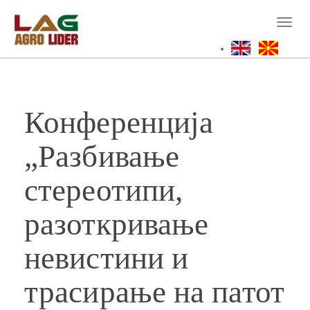
Skip
to
Toggl
main
naviga
content
Конференција
„Разбивање
стереотипи,
разоткривање
невистини и
трасирање на патот