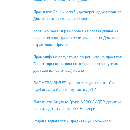
Празникот Св. Никола Чудотворец одбележан во
Домот за стари лица во Прилеп
Успешно реализиран проект за поставување на
енергетско штедливо осветлување во Домот за
страи лица- Прилеп
Промоција на резултаите во рамките на проектот
"Пилот проект за воспоставување на услуги за
достава на (органска) храна"
ЛАГ АГРО ЛИДЕР дел од иницијативата "Со
љубов за граѓаните од трето доба"
Локалната Акциона Група АГРО ЛИДЕР добитник
на награда – плакета 3ти Ноември
Родова еднаквост - Предизвици и можности