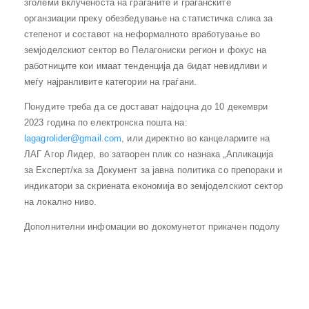
зголеми вклученоста на граѓаните и граѓанските
органзиации преку обезбедување на статистичка слика за
степенот и составот на неформалното вработување во
земјоделскиот сектор во Пелагониски регион и фокус на
работниците кои имаат тенденција да бидат невидливи и
меѓу најранливите категории на граѓани.
Понудите треба да се достават најдоцна до 10 декември
2023 година по електронска пошта на:
lagagrolider@gmail.com
, или директно во канцелариите на
ЛАГ Агор Лидер, во затворен плик со назнака „Апликација
за Експерт/ка за Документ за јавна политика со препораки и
индикатори за скриената економија во земјоделскиот сектор
на локално ниво.
Дополнителни инфомации во докомунетот прикачен подолу