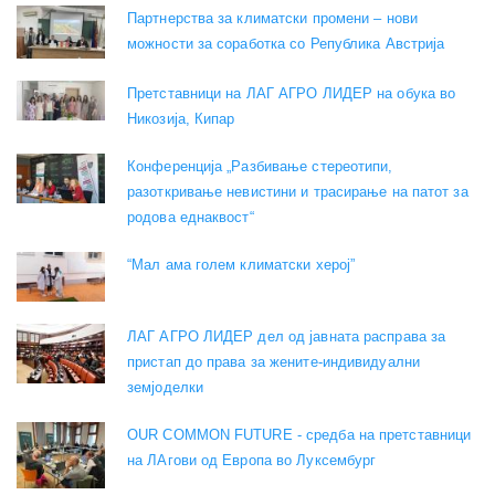
Партнерства за климатски промени – нови
можности за соработка со Република Австрија
Претставници на ЛАГ АГРО ЛИДЕР на обука во
Никозија, Кипар
Конференција „Разбивање стереотипи,
разоткривање невистини и трасирање на патот за
родова еднаквост“
“Мал ама голем климатски херој”
ЛАГ АГРО ЛИДЕР дел од јавната расправа за
пристап до права за жените-индивидуални
земјоделки
OUR COMMON FUTURE - средба на претставници
на ЛАгови од Европа во Луксембург