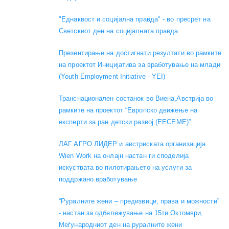
"Еднаквост и социјална правда" - во пресрет на
Светскиот ден на социјалната правда
Презентирање на достигнати резултати во рамките
на проектот Иницијатива за вработување на млади
(Youth Employment Initiative - YEI)
Транснационален состанок во Виена,Австрија во
рамките на проектот “Европско движење на
експерти за ран детски развој (EECEME)”
ЛАГ АГРО ЛИДЕР и австриската организација
Wien Work на онлајн настан ги споделија
искуствата во пилотирањето на услуги за
поддржано вработување
“Руралните жени – предизвици, права и можности”
- настан за одбележување на 15ти Октомври,
Меѓународниот ден на руралните жени