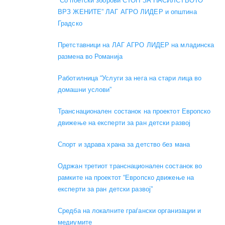
“Со поетски зборови СТОП ЗА НАСИЛСТВОТО
ВРЗ ЖЕНИТЕ” ЛАГ АГРО ЛИДЕР и општина
Градско
Претставници на ЛАГ АГРО ЛИДЕР на младинска
размена во Романија
Работилница “Услуги за нега на стари лица во
домашни услови”
Транснационален состанок на проектот Европско
движење на експерти за ран детски развој
Спорт и здрава храна за детство без мана
Одржан третиот транснационален состанок во
рамките на проектот “Европско движење на
експерти за ран детски развој”
Средба на локалните граѓански организации и
медиумите