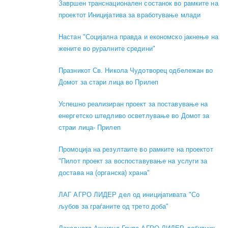
Завршен транснационален состанок во рамките на
проектот Иницијатива за вработување млади
Настан "Социјална правда и економско јакнење на
жените во руралните средини"
Празникот Св. Никола Чудотворец одбележан во
Домот за стари лица во Прилеп
Успешно реализиран проект за поставување на
енергетско штедливо осветлување во Домот за
страи лица- Прилеп
Промоција на резултаите во рамките на проектот
"Пилот проект за воспоставување на услуги за
достава на (органска) храна"
ЛАГ АГРО ЛИДЕР дел од иницијативата "Со
љубов за граѓаните од трето доба"