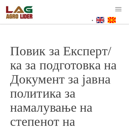
Skip
to
Toggl
main
naviga
content
Повик за Експерт/
ка за подготовка на
Документ за јавна
политика за
намалување на
степенот на