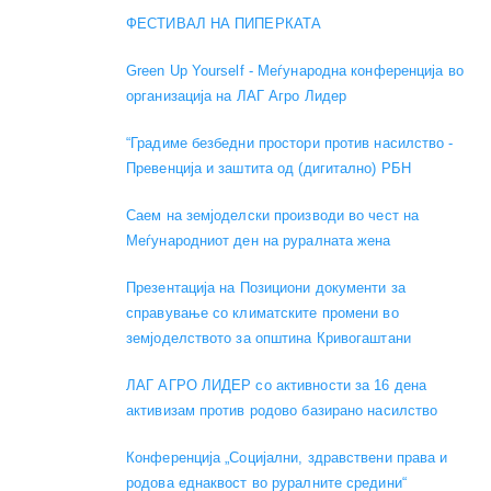
ФЕСТИВАЛ НА ПИПЕРКАТА
Green Up Yourself - Меѓународна конференција во
организација на ЛАГ Агро Лидер
“Градиме безбедни простори против насилство -
Превенција и заштита од (дигитално) РБН
Саем на земјоделски производи во чест на
Меѓународниот ден на руралната жена
Презентација на Позициони документи за
справување со климатските промени во
земјоделството за општина Кривогаштани
ЛАГ АГРО ЛИДЕР со активности за 16 дена
активизам против родово базирано насилство
Конференција „Социјални, здравствени права и
родова еднаквост во руралните средини“