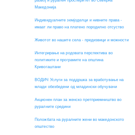
развој и рурален просперитет во Северна
Македонија
Индивидуалните земјоделци и нивните права -
имаат ли право на платено породилно отсуство
Животот во нашите села - предизвици и можности
Интегрирање на родовата перспектива во
политиките и програмите на општина
Кривогаштани
ВОДИЧ Услуги за поддршка за вработување на
млади обезбедени од младински обучувачи
Акционен план за женско претприемништво во
руралните средини
Положбата на руралните жени во македонското
општество