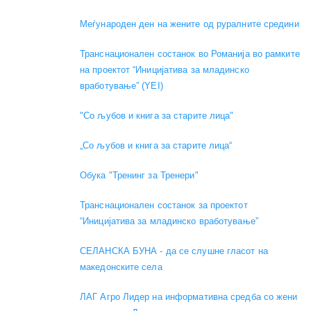
Меѓународен ден на жените од руралните средини
Транснационален состанок во Романија во рамките
на проектот “Иницијатива за младинско
вработување” (YEI)
"Со љубов и книга за старите лица"
„Со љубов и книга за старите лица“
Обука "Тренинг за Тренери"
Транснационален состанок за проектот
“Иницијатива за младинско вработување”
СЕЛАНСКА БУНА - да се слушне гласот на
македонските села
ЛАГ Агро Лидер на информативна средба со жени