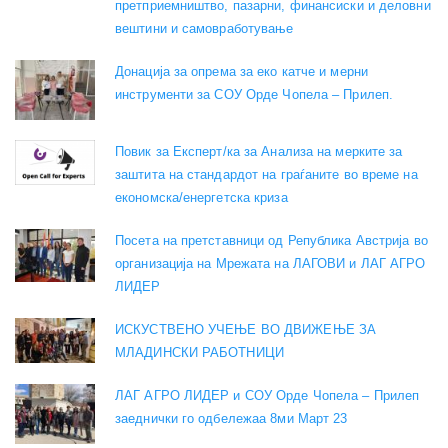
претприемништво, пазарни, финансиски и деловни
вештини и самовработување
Донација за опрема за еко катче и мерни
инструменти за СОУ Орде Чопела – Прилеп.
Повик за Експерт/ка за Анализа на мерките за
заштита на стандардот на граѓаните во време на
економска/енергетска криза
Посета на претставници од Република Австрија во
организација на Мрежата на ЛАГОВИ и ЛАГ АГРО
ЛИДЕР
ИСКУСТВЕНО УЧЕЊЕ ВО ДВИЖЕЊЕ ЗА
МЛАДИНСКИ РАБОТНИЦИ
ЛАГ АГРО ЛИДЕР и СОУ Орде Чопела – Прилеп
заеднички го одбележаа 8ми Март 23