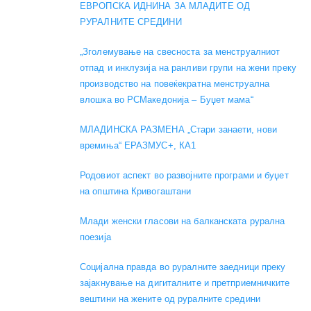
ЕВРОПСКА ИДНИНА ЗА МЛАДИТЕ ОД
РУРАЛНИТЕ СРЕДИНИ
„Зголемување на свесноста за менструалниот
отпад и инклузија на ранливи групи на жени преку
производство на повеќекратна менструална
влошка во РСМакедонија – Буџет мама“
МЛАДИНСКА РАЗМЕНА „Стари занаети, нови
времиња“ ЕРАЗМУС+, КА1
Родовиот аспект во развојните програми и буџет
на општина Кривогаштани
Mлади женски гласови на балканската рурална
поезија
Социјална правда во руралните заедници преку
зајакнување на дигиталните и претприемничките
вештини на жените од руралните средини