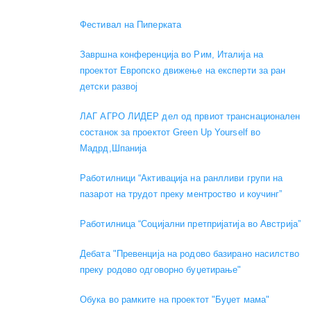
Фестивал на Пиперката
Завршна конференција во Рим, Италија на
проектот Европско движење на експерти за ран
детски развој
ЛАГ АГРО ЛИДЕР дел од првиот транснационален
состанок за проектот Green Up Yourself во
Мадрд,Шпанија
Работилници “Активација на ранлливи групи на
пазарот на трудот преку ментроство и коучинг”
Работилница “Социјални претпријатија во Австрија”
Дебата "Превенција на родово базирано насилство
преку родово одговорно буџетирање"
Обука во рамките на проектот "Буџет мама"