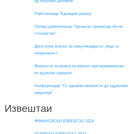
од општина Долнени
Работилница “Кариерен развој”
Онлајн работилница "Органско производство во
сточарство"
Дигитални алатки за комуникација со лица со
попреченост
Можности за развој на женско претприемништво
во рурални средини
Конференција "Со еднакви можности до одржливи
заедници"
Извештаи
ФИНАНСИСКИ ИЗВЕШТАЈ 2024
ГОДИШЕН ИЗВЕШТАЈ 2023