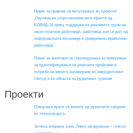
Повик за правник за вклучување во проектот
„Одговор на социо-економските ефекти од
КОВИД-19 преку поддршка на ранливите групи на
ниско-платени работници, работници кои се дел од
неформалната економија и привремено вработени
работници”
Повик за анкетари за спроведување истражување
за идентификување на реалните проблеми и
потреби на жените ангажирани во земјоделскиот
сектор и во областа на руралниот туризам
Проекти
Отворање врати за жените од руралните средини
во технологијата
Зелена алармна зона „Тивко загадување – гласно