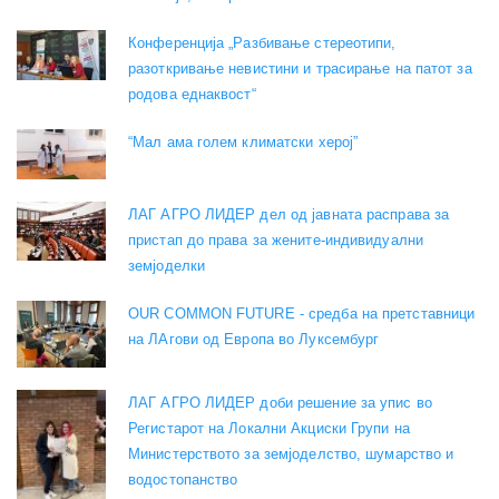
Конференција „Разбивање стереотипи,
разоткривање невистини и трасирање на патот за
родова еднаквост“
“Мал ама голем климатски херој”
ЛАГ АГРО ЛИДЕР дел од јавната расправа за
пристап до права за жените-индивидуални
земјоделки
OUR COMMON FUTURE - средба на претставници
на ЛАгови од Европа во Луксембург
ЛАГ АГРО ЛИДЕР доби решение за упис во
Регистарот на Локални Акциски Групи на
Министерството за земјоделство, шумарство и
водостопанство