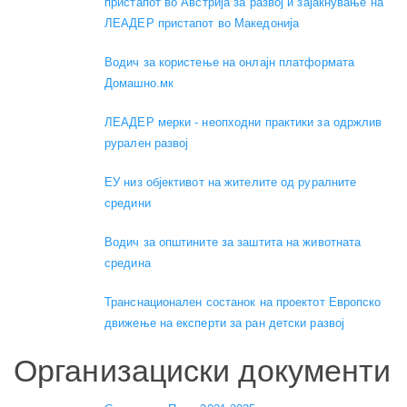
пристапот во Австрија за развој и зајакнување на
ЛЕАДЕР пристапот во Македонија
Водич за користење на онлајн платформата
Домашно.мк
ЛЕАДЕР мерки - неопходни практики за одржлив
рурален развој
ЕУ низ објективот на жителите од руралните
средини
Водич за општините за заштита на животната
средина
Транснационален состанок на проектот Европско
движење на експерти за ран детски развој
Организациски документи