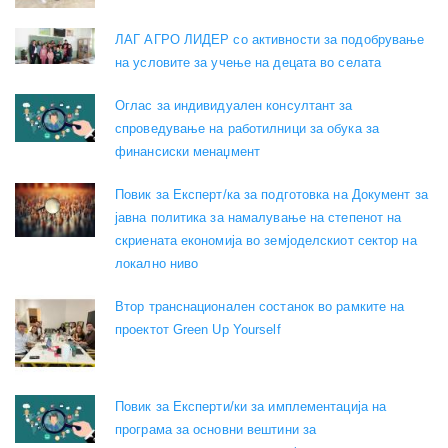
ЛАГ АГРО ЛИДЕР со активности за подобрување
на условите за учење на децата во селата
Оглас за индивидуален консултант за
спроведување на работилници за обука за
финансиски менаџмент
Повик за Експерт/ка за подготовка на Документ за
јавна политика за намалување на степенот на
скриената економија во земјоделскиот сектор на
локално ниво
Втор транснационален состанок во рамките на
проектот Green Up Yourself
Повик за Експерти/ки за имплементација на
програма за основни вештини за