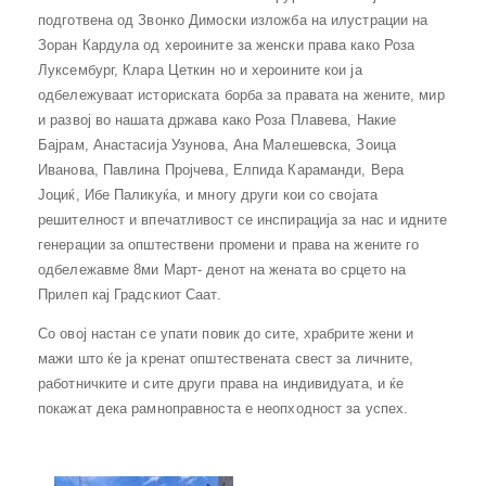
подготвена од Звонко Димоски изложба на илустрации на
Зоран Кардула од хероините за женски права како Роза
Луксембург, Клара Цеткин но и хероините кои ја
одбележуваат историската борба за правата на жените, мир
и развој во нашата држава како Роза Плавева, Накие
Бајрам, Анастасија Узунова, Ана Малешевска, Зоица
Иванова, Павлина Пројчева, Елпида Караманди, Вера
Јоциќ, Ибе Паликуќа, и многу други кои со својата
решителност и впечатливост се инспирација за нас и идните
генерации за општествени промени и права на жените го
одбележавме 8ми Март- денот на жената во срцето на
Прилеп кај Градскиот Саат.
Со овој настан се упати повик до сите, храбрите жени и
мажи што ќе ја кренат општествената свест за личните,
работничките и сите други права на индивидуата, и ќе
покажат дека рамноправноста е неопходност за успех.