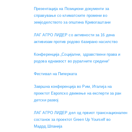
Презентација на Позициони документи за
справување со климатските промени во
земјоделството за општина Кривогаштани
ЛАГ АГРО ЛИДЕР со активности за 16 дена
активизам против родово базирано насилство
Конференција „Социјални, здравствени права и
родова еднаквост во руралните средини“
Фестивал на Пиперката
Завршна конференција во Рим, Италија на
проектот Европско движење на експерти за ран
детски развој
ЛАГ АГРО ЛИДЕР дел од првиот транснационален
состанок за проектот Green Up Yourself во
Мадрд,Шпанија