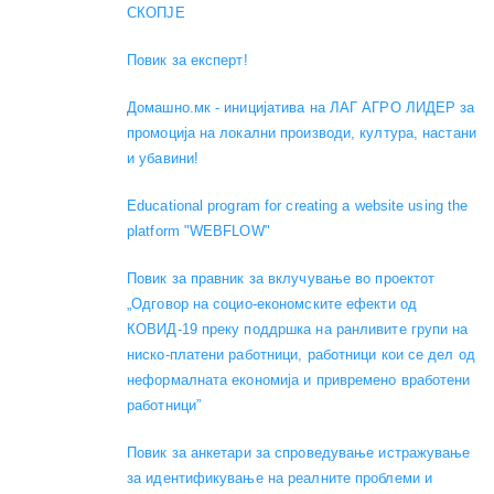
СКОПЈЕ
Повик за експерт!
Домашно.мк - иницијатива на ЛАГ АГРО ЛИДЕР за
промоција на локални производи, култура, настани
и убавини!
Educational program for creating a website using the
platform "WEBFLOW"
Повик за правник за вклучување во проектот
„Одговор на социо-економските ефекти од
КОВИД-19 преку поддршка на ранливите групи на
ниско-платени работници, работници кои се дел од
неформалната економија и привремено вработени
работници”
Повик за анкетари за спроведување истражување
за идентификување на реалните проблеми и