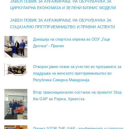
ЈАВЕН ПОВИК ЗА АНГАЖИРАЊЕ НА ОБУЧУВАЧ/КА ЗА
ЦИРКУЛАРНА ЕКОНОМИЈА И ЗЕЛЕНИ БИЗНИС МОДЕЛИ
ЈАВЕН ПОВИК ЗА АНГАЖИРАЊЕ НА ОБУЧУВАЧ/КА ЗА
СОЦИЈАЛНО ПРЕТПРИЕМНИШТВО И ПРАВНИ АСПЕКТИ
Донација на спортска опрема во ООУ „Гоце
Делчев“ - Прилеп
Отворен јавен повик за учество во програмата за
поддршка на женското претприемништво во
Република Северна Македонија
Втор транснационален состанок на проектот Stop
the GAP во Ријека, Хрватска
Проект STOP THE GAP - конференција и спортски