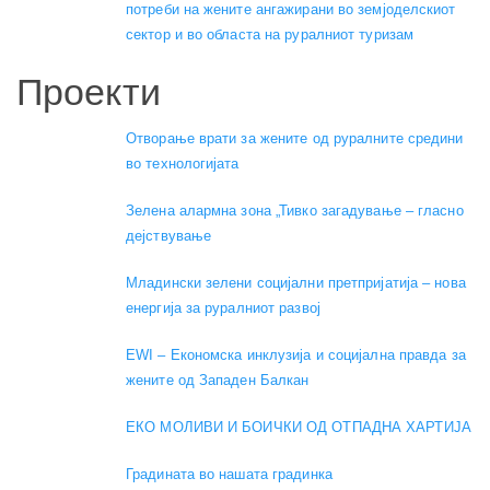
потреби на жените ангажирани во земјоделскиот
сектор и во областа на руралниот туризам
Проекти
Отворање врати за жените од руралните средини
во технологијата
Зелена алармна зона „Тивко загадување – гласно
дејствување
Младински зелени социјални претпријатија – нова
енергија за руралниот развој
EWI – Економска инклузија и социјална правда за
жените од Западен Балкан
ЕКО МОЛИВИ И БОИЧКИ ОД ОТПАДНА ХАРТИЈА
Градината во нашата градинка