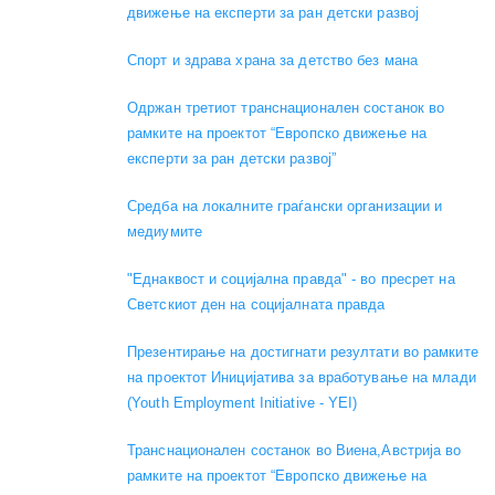
движење на експерти за ран детски развој
Спорт и здрава храна за детство без мана
Одржан третиот транснационален состанок во
рамките на проектот “Европско движење на
експерти за ран детски развој”
Средба на локалните граѓански организации и
медиумите
"Еднаквост и социјална правда" - во пресрет на
Светскиот ден на социјалната правда
Презентирање на достигнати резултати во рамките
на проектот Иницијатива за вработување на млади
(Youth Employment Initiative - YEI)
Транснационален состанок во Виена,Австрија во
рамките на проектот “Европско движење на