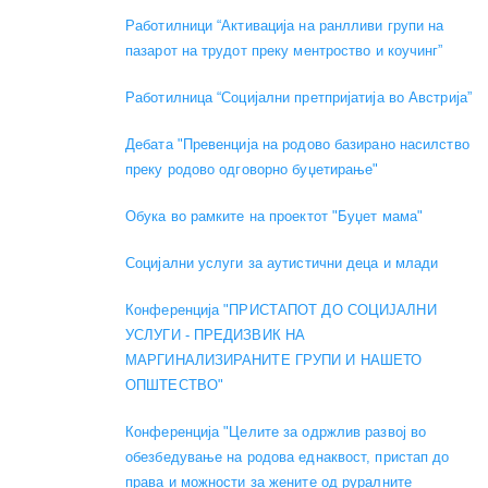
Работилници “Активација на ранлливи групи на
пазарот на трудот преку ментроство и коучинг”
Работилница “Социјални претпријатија во Австрија”
Дебата "Превенција на родово базирано насилство
преку родово одговорно буџетирање"
Обука во рамките на проектот "Буџет мама"
Социјални услуги за аутистични деца и млади
Конференција "ПРИСТАПОТ ДО СОЦИЈАЛНИ
УСЛУГИ - ПРЕДИЗВИК НА
МАРГИНАЛИЗИРАНИТЕ ГРУПИ И НАШЕТО
ОПШТЕСТВО"
Конференција "Целите за одржлив развој во
обезбедување на родова еднаквост, пристап до
права и можности за жените од руралните