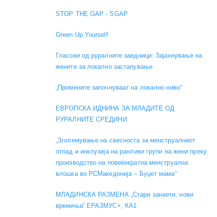
STOP THE GAP - SGAP
Green Up Yourself
Гласови од руралните заедници: Зајакнување на
жените за локално застапување
„Промените започнуваат на локално ниво“
ЕВРОПСКА ИДНИНА ЗА МЛАДИТЕ ОД
РУРАЛНИТЕ СРЕДИНИ
„Зголемување на свесноста за менструалниот
отпад и инклузија на ранливи групи на жени преку
производство на повеќекратна менструална
влошка во РСМакедонија – Буџет мама“
МЛАДИНСКА РАЗМЕНА „Стари занаети, нови
времиња“ ЕРАЗМУС+, КА1