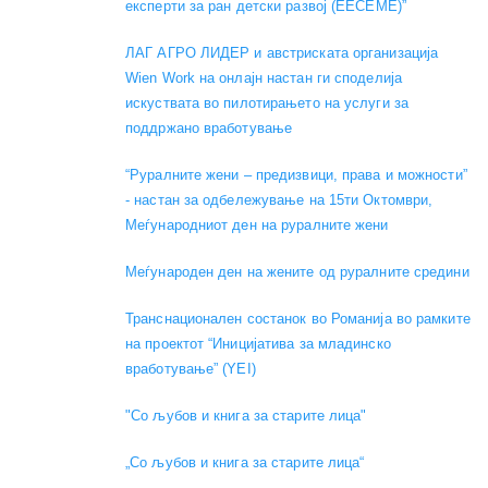
експерти за ран детски развој (EECEME)”
ЛАГ АГРО ЛИДЕР и австриската организација
Wien Work на онлајн настан ги споделија
искуствата во пилотирањето на услуги за
поддржано вработување
“Руралните жени – предизвици, права и можности”
- настан за одбележување на 15ти Октомври,
Меѓународниот ден на руралните жени
Меѓународен ден на жените од руралните средини
Транснационален состанок во Романија во рамките
на проектот “Иницијатива за младинско
вработување” (YEI)
"Со љубов и книга за старите лица"
„Со љубов и книга за старите лица“