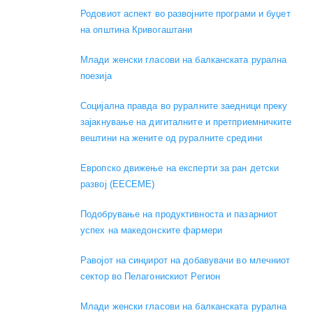
Родовиот аспект во развојните програми и буџет
на општина Кривогаштани
Mлади женски гласови на балканската рурална
поезија
Социјална правда во руралните заедници преку
зајакнување на дигиталните и претприемничките
вештини на жените од руралните средини
Европско движење на експерти за ран детски
развој (EECEME)
Подобрување на продуктивноста и пазарниот
успех на македонските фармери
Равојот на синџирот на добавувачи во млечниот
сектор во Пелагонискиот Регион
Mлади женски гласови на балканската рурална