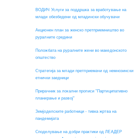
ВОДИЧ Услуги за поддршка за вработување на
млади обезбедени од младински обучувачи
Акционен план за женско претприемништво во
руралните средини
Положбата на руралните жени во македонското
општество
Стратегија за млади претприемачи од немнозински
етнички заедници
Прирачник за локални прописи "Партиципативно
планирање и развој"
Земјоделските работници - тивка жртва на
пандемијата
Споделување на добри практики од ЛЕАДЕР