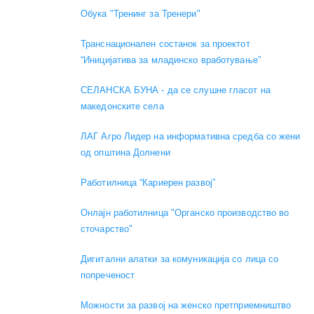
Обука "Тренинг за Тренери"
Транснационален состанок за проектот
“Иницијатива за младинско вработување”
СЕЛАНСКА БУНА - да се слушне гласот на
македонските села
ЛАГ Агро Лидер на информативна средба со жени
од општина Долнени
Работилница “Кариерен развој”
Онлајн работилница "Органско производство во
сточарство"
Дигитални алатки за комуникација со лица со
попреченост
Можности за развој на женско претприемништво