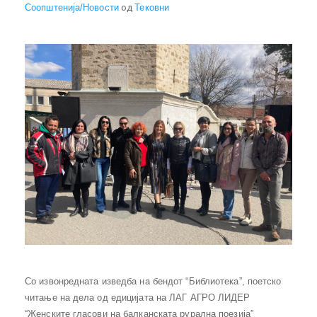
Соопштенија/Новости
од
Тековни
Со извонредната изведба на бендот “Библиотека”, поетско
читање на дела од едицијата на ЛАГ АГРО ЛИДЕР
“Женските гласови на балканската рурална поезија”