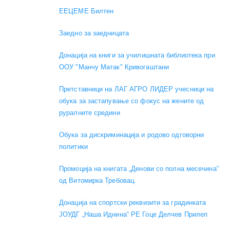
EEЦЕМЕ Билтен
Заедно за заедницата
Донација на книги за училишната библиотека при
ООУ "Манчу Матак" Кривогаштани
Претставници на ЛАГ АГРО ЛИДЕР учесници на
обука за застапување со фокус на жените од
руралните средини
Обука за дискриминација и родово одговорни
политики
Промоција на книгата „Денови со полна месечина“
од Витомирка Требовац.
Донација на спортски реквизити за градинката
ЈОУДГ „Наша Иднина“ РЕ Гоце Делчев Прилеп