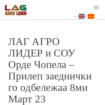
Skip
to
Toggl
main
naviga
content
ЛАГ АГРО
ЛИДЕР и СОУ
Орде Чопела –
Прилеп заеднички
го одбележаа 8ми
Март 23