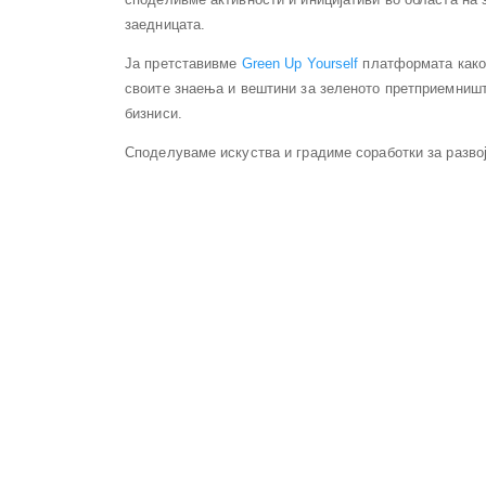
заедницата.
Ја претставивме
Green Up Yourself
платформата како 
своите знаења и вештини за зеленото претприемништв
бизниси.
Споделуваме искуства и градиме соработки за развој