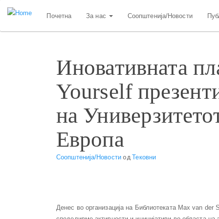
Skip
Почетна
За нас
Соопштенија/Новости
Пуб
to
main
content
Иновативната пл
Yourself презент
на Универзитетот
Европа
Соопштенија/Новости
од
Тековни
Денес во организација на Библиотеката Max van der 
споделивме активности и иницијативи во областа на