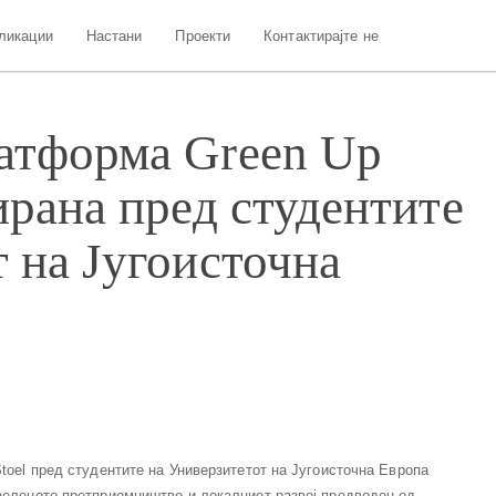
ликации
Настани
Проекти
Контактирајте не
атформа Green Up
ирана пред студентите
 на Југоисточна
Stoel пред студентите на Универзитетот на Југоисточна Европа
 зеленото претприемништво и локалниот развој предводен од