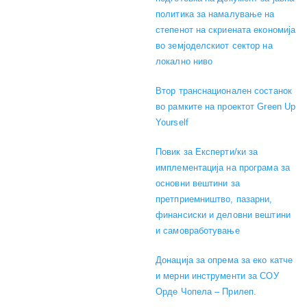
политика за намалување на
степенот на скриената економија
во земјоделскиот сектор на
локално ниво
Втор транснационален состанок
во рамките на проектот Green Up
Yourself
Повик за Експерти/ки за
имплементација на програма за
основни вештини за
претприемништво, пазарни,
финансиски и деловни вештини
и самовработување
Донација за опрема за еко катче
и мерни инструменти за СОУ
Орде Чопела – Прилеп.