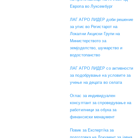
Европа во Луксембург
ЛАГ АГРО ЛИДЕР доби решение
за упис во Регистарот на
Локални Акциски Групи на
Министерството за
земјоделство, шумарство и
водостопанство
ЛАГ АГРО ЛИДЕР со активности
за подобрување на условите за
учење на децата во селата
Оглас за индивидуален
консултант за спроведување на
работилници за обука за
финансиски менаџмент
Повик за Експерт/ка за
подготовка на Документ за јавна