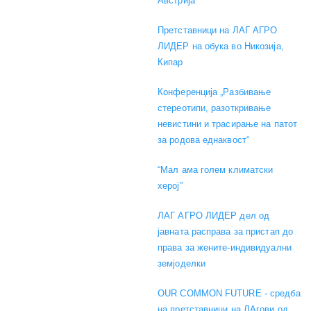
Австрија
Претставници на ЛАГ АГРО
ЛИДЕР на обука во Никозија,
Кипар
Конференција „Разбивање
стереотипи, разоткривање
невистини и трасирање на патот
за родова еднаквост“
“Мал ама голем климатски
херој”
ЛАГ АГРО ЛИДЕР дел од
јавната расправа за пристап до
права за жените-индивидуални
земјоделки
OUR COMMON FUTURE - средба
на претставници на ЛАгови од