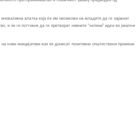
иновативна алатка која ќе им овозможи на младите да ги зајакнат
о, и ќе ги поттикне да ги претворат нивните “зелени” идеи во реални
 на нови иницијативи кои ќе донесат позитивни општествени промени.