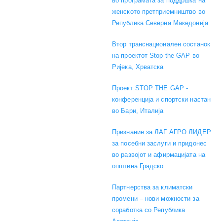
во програмата за поддршка на
женското претприемништво во
Република Северна Македонија
Втор транснационален состанок
на проектот Stop the GAP во
Ријека, Хрватска
Проект STOP THE GAP -
конференција и спортски настан
во Бари, Италија
Признание за ЛАГ АГРО ЛИДЕР
за посебни заслуги и придонес
во развојот и афирмацијата на
општина Градско
Партнерства за климатски
промени – нови можности за
соработка со Република