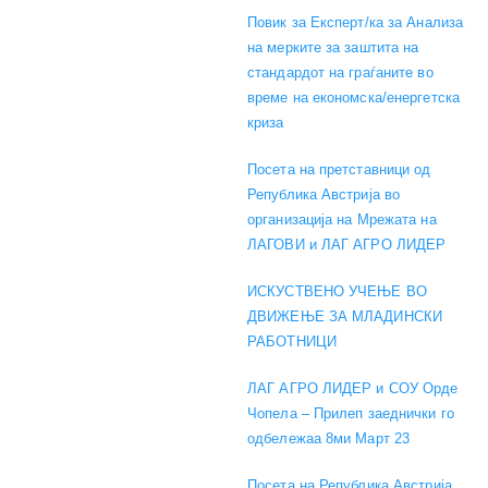
Повик за Експерт/ка за Анализа
на мерките за заштита на
стандардот на граѓаните во
време на економска/енергетска
криза
Посета на претставници од
Република Австрија во
организација на Мрежата на
ЛАГОВИ и ЛАГ АГРО ЛИДЕР
ИСКУСТВЕНО УЧЕЊЕ ВО
ДВИЖЕЊЕ ЗА МЛАДИНСКИ
РАБОТНИЦИ
ЛАГ АГРО ЛИДЕР и СОУ Орде
Чопела – Прилеп заеднички го
одбележаа 8ми Март 23
Посета на Република Австрија