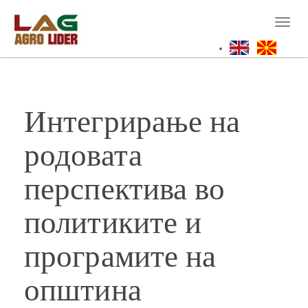
Skip
to
Toggl
main
naviga
content
Интегрирање на
родовата
перспектива во
политиките и
програмите на
општина