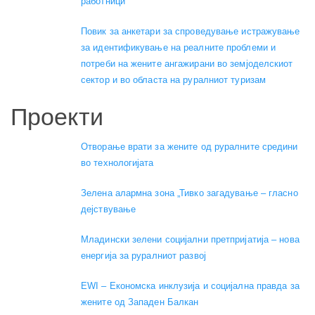
работници”
Повик за анкетари за спроведување истражување
за идентификување на реалните проблеми и
потреби на жените ангажирани во земјоделскиот
сектор и во областа на руралниот туризам
Проекти
Отворање врати за жените од руралните средини
во технологијата
Зелена алармна зона „Тивко загадување – гласно
дејствување
Младински зелени социјални претпријатија – нова
енергија за руралниот развој
EWI – Економска инклузија и социјална правда за
жените од Западен Балкан