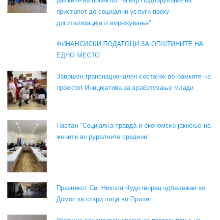
рамките на проектот “eHelp:Подобрување на
пристапот до социјални услуги преку
дигитализација и вмрежување”
ФИНАНСИСКИ ПОДАТОЦИ ЗА ОПШТИНИТЕ НА
ЕДНО МЕСТО
Завршен транснационален состанок во рамките на
проектот Иницијатива за вработување млади
Настан "Социјална правда и економско јакнење на
жените во руралните средини"
Празникот Св. Никола Чудотворец одбележан во
Домот за стари лица во Прилеп