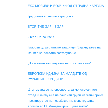
ЕКО МОЛИВИ И БОИЧКИ ОД ОТПАДНА ХАРТИЈА
Градината во нашата градинка
STOP THE GAP - SGAP
Green Up Yourself
Гласови од руралните заедници: Зајакнување на
жените за локално застапување
„Промените започнуваат на локално ниво“
ЕВРОПСКА ИДНИНА ЗА МЛАДИТЕ ОД
РУРАЛНИТЕ СРЕДИНИ
„Зголемување на свесноста за менструалниот
отпад и инклузија на ранливи групи на жени преку
производство на повеќекратна менструална
влошка во РСМакедонија – Буџет мама“