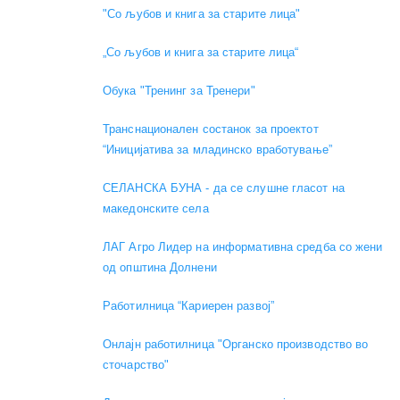
"Со љубов и книга за старите лица"
„Со љубов и книга за старите лица“
Обука "Тренинг за Тренери"
Транснационален состанок за проектот
“Иницијатива за младинско вработување”
СЕЛАНСКА БУНА - да се слушне гласот на
македонските села
ЛАГ Агро Лидер на информативна средба со жени
од општина Долнени
Работилница “Кариерен развој”
Онлајн работилница "Органско производство во
сточарство"