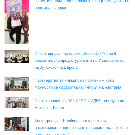
заслуги и придонес во развојот и афирмацијата на
општина Градско
Иновативната платформа Green Up Yourself
презентирана пред студентите на Универзитетот
на Југоисточна Европа
Партнерства за климатски промени – нови
можности за соработка со Република Австрија
Претставници на ЛАГ АГРО ЛИДЕР на обука во
Никозија, Кипар
Конференција „Разбивање стереотипи,
разоткривање невистини и трасирање на патот за
родова еднаквост“