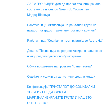
ЛАГ АГРО ЛИДЕР дел од првиот транснационален
состанок за проектот Green Up Yourself во
Мадрд,Шпанија
Работилници “Активација на ранлливи групи на
пазарот на трудот преку ментроство и коучинг”
Работилница “Социјални претпријатија во Австрија”
Дебата "Превенција на родово базирано насилство
преку родово одговорно буџетирање"
Обука во рамките на проектот "Буџет мама"
Социјални услуги за аутистични деца и млади
Конференција "ПРИСТАПОТ ДО СОЦИЈАЛНИ
УСЛУГИ - ПРЕДИЗВИК НА
МАРГИНАЛИЗИРАНИТЕ ГРУПИ И НАШЕТО
ОПШТЕСТВО"