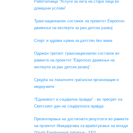
Работилница “Услуги за нега на стари лица во
домашни услови”
Транснационален состанок на проектот Европско
движење на експерти за ран детски развој
Спорт и здрава храна за детство без мана
Одржан третиот транснационален состанок во
рамките на проектот “Европско движење на
експерти за ран детски развој”
Средба на локалните граѓански организации и
медиумите
"Еднаквост и социјална правда" - во пресрет на
Светскиот ден на социјалната правда
Презентирање на достигнати резултати во рамките
на проектот Иницијатива за вработување на млади
(Youth Employment Initiative - YEI)