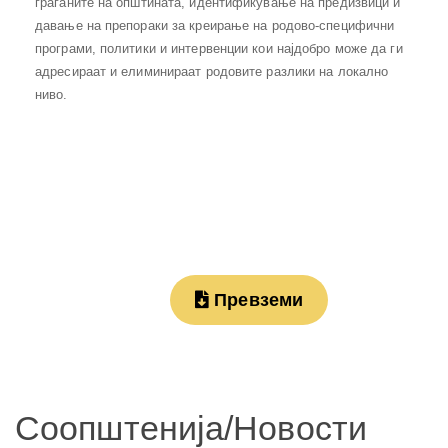
граѓаните на општината, идентификување на предизвици и
давање на препораки за креирање на родово-специфични
програми, политики и интервенции кои најдобро може да ги
адресираат и елиминираат родовите разлики на локално
ниво.
Превземи
Соопштенија/Новости