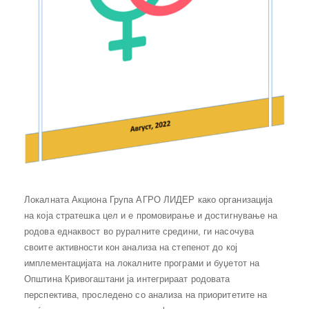
Локалната Акциона Група АГРО ЛИДЕР како организација
на која стратешка цел и е промовирање и достигнување на
родова еднаквост во руралните средини, ги насочува
своите активности кон анализа на степенот до кој
имплементацијата на локалните програми и буџетот на
Општина Кривогаштани ја интегрираат родовата
перспектива, проследено со анализа на приоритетите на