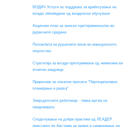
ВОДИЧ Услуги за поддршка за вработување на
млади обезбедени од младински обучувачи
Акционен план за женско претприемништво во
руралните средини
Положбата на руралните жени во македонското
општество
Стратегија за млади претприемачи од немнозински
етнички заедници
Прирачник за локални прописи "Партиципативно
планирање и развој"
Земјоделските работници - тивка жртва на
пандемијата
Споделување на добри практики од ЛЕАДЕР
пристапот во Австрија за развој и зајакнување на