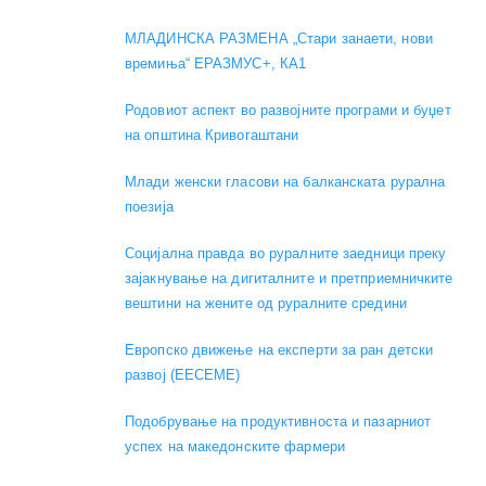
МЛАДИНСКА РАЗМЕНА „Стари занаети, нови
времиња“ ЕРАЗМУС+, КА1
Родовиот аспект во развојните програми и буџет
на општина Кривогаштани
Mлади женски гласови на балканската рурална
поезија
Социјална правда во руралните заедници преку
зајакнување на дигиталните и претприемничките
вештини на жените од руралните средини
Европско движење на експерти за ран детски
развој (EECEME)
Подобрување на продуктивноста и пазарниот
успех на македонските фармери