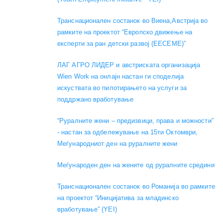
Транснационален состанок во Виена,Австрија во
рамките на проектот “Европско движење на
експерти за ран детски развој (EECEME)”
ЛАГ АГРО ЛИДЕР и австриската организација
Wien Work на онлајн настан ги споделија
искуствата во пилотирањето на услуги за
поддржано вработување
“Руралните жени – предизвици, права и можности”
- настан за одбележување на 15ти Октомври,
Меѓународниот ден на руралните жени
Меѓународен ден на жените од руралните средини
Транснационален состанок во Романија во рамките
на проектот “Иницијатива за младинско
вработување” (YEI)