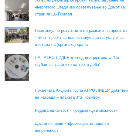
Успешно реализиран проект за поставување на
енергетско штедливо осветлување во Домот за
страи лица- Прилеп
Промоција на резултаите во рамките на проектот
"Пилот проект за воспоставување на услуги за
достава на (органска) храна"
ЛАГ АГРО ЛИДЕР дел од иницијативата "Со
љубов за граѓаните од трето доба"
Локалната Акциона Група АГРО ЛИДЕР добитник
на награда – плакета 3ти Ноември
Родова еднаквост - Предизвици и можности
Достапни јавни информации за лица со
попреченост