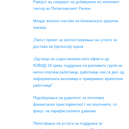
Равојот на синџирот на добавувачи во млечниот
сектор во Пелагонискиот Регион
Mлади женски гласови на балканската рурална
поезија
„Пилот проект за воспоставување на услуги за
достава на (органска) храна
„Одговор на социо-економските ефекти од
КОВИД-19 преку поддршка на ранливите групи на
ниско-платени работници, работници кои се дел од
неформалната економија и привремено вработени
работници”
Подобрување на дијалогот за поголема
финансиска транспарентност на општините, со
фокус на парафискалните давачки
Пилотирање на услуги за поддршка за