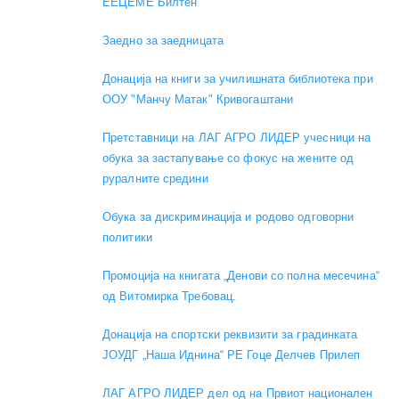
EEЦЕМЕ Билтен
Заедно за заедницата
Донација на книги за училишната библиотека при
ООУ "Манчу Матак" Кривогаштани
Претставници на ЛАГ АГРО ЛИДЕР учесници на
обука за застапување со фокус на жените од
руралните средини
Обука за дискриминација и родово одговорни
политики
Промоција на книгата „Денови со полна месечина“
од Витомирка Требовац.
Донација на спортски реквизити за градинката
ЈОУДГ „Наша Иднина“ РЕ Гоце Делчев Прилеп
ЛАГ АГРО ЛИДЕР дел од на Првиот национален