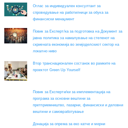
Оглас за индивидуален консултант за
спроведување на работилници за обука за
финансиски менаџмент
Повик за Експерт/ка за подготовка на Документ за
јавна политика за намалување на степенот на
скриената економија во земјоделскиот сектор на
локално ниво
Втор транснационален состанок во рамките на
проектот Green Up Yourself
Повик за Експерти/ки за имплементација на
програма за основни вештини за
претприемништво, пазарни, финансиски и деловни
вештини и самовработување
Донација за опрема за еко катче и мерни