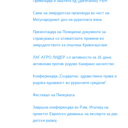
Превенција и заштита од (дигитално) РБН
Саем на земјоделски производи во чест на
Меѓународниот ден на руралната жена
Презентација на Позициони документи за
справување со климатските промени во
земјоделството за општина Кривогаштани
ЛАГ АГРО ЛИДЕР со активности за 16 дена
активизам против родово базирано насилство
Конференција „Социјални, здравствени права и
родова еднаквост во руралните средини“
Фестивал на Пиперката
Завршна конференција во Рим, Италија на
проектот Европско движење на експерти за ран
детски развој