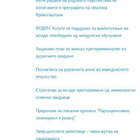
Интегрирање на родовата перспектива во
политиките и програмите на општина
Кривогаштани
ВОДИЧ Услуги за поддршка за вработување на
млади обезбедени од младински обучувачи
Акционен план за женско претприемништво во
руралните средини
Положбата на руралните жени во македонското
општество
Стратегија за млади претприемачи од немнозински
етнички заедници
Прирачник за локални прописи "Партиципативно
планирање и развој"
Земјоделските работници - тивка жртва на
пандемијата