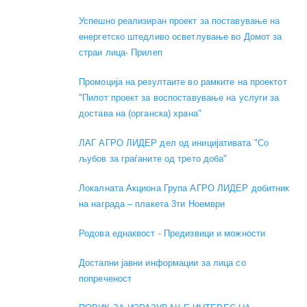
Успешно реализиран проект за поставување на
енергетско штедливо осветлување во Домот за
страи лица- Прилеп
Промоција на резултаите во рамките на проектот
"Пилот проект за воспоставување на услуги за
достава на (органска) храна"
ЛАГ АГРО ЛИДЕР дел од иницијативата "Со
љубов за граѓаните од трето доба"
Локалната Акциона Група АГРО ЛИДЕР добитник
на награда – плакета 3ти Ноември
Родова еднаквост - Предизвици и можности
Достапни јавни информации за лица со
попреченост