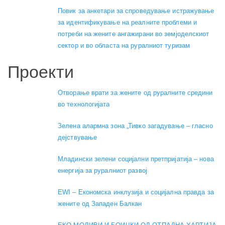
Повик за анкетари за спроведување истражување
за идентификување на реалните проблеми и
потреби на жените ангажирани во земјоделскиот
сектор и во областа на руралниот туризам
Проекти
Отворање врати за жените од руралните средини
во технологијата
Зелена алармна зона „Тивко загадување – гласно
дејствување
Младински зелени социјални претпријатија – нова
енергија за руралниот развој
EWI – Економска инклузија и социјална правда за
жените од Западен Балкан