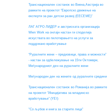
Транснационален состанок во Виена,Австрија во
рамките на проектот “Европско движење на
експерти за ран детски развој (EECEME)”
ЛАГ АГРО ЛИДЕР и австриската организација
Wien Work на онлајн настан ги споделија
искуствата во пилотирањето на услуги за
поддржано вработување
“Руралните жени – предизвици, права и можности”
- настан за одбележување на 15ти Октомври,
Меѓународниот ден на руралните жени
Меѓународен ден на жените од руралните средини
Транснационален состанок во Романија во рамките
на проектот “Иницијатива за младинско
вработување” (YEI)
"Со љубов и книга за старите лица"