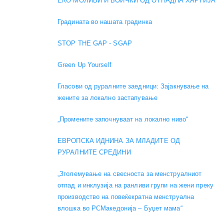
ЕКО МОЛИВИ И БОИЧКИ ОД ОТПАДНА ХАРТИЈА
Градината во нашата градинка
STOP THE GAP - SGAP
Green Up Yourself
Гласови од руралните заедници: Зајакнување на
жените за локално застапување
„Промените започнуваат на локално ниво“
ЕВРОПСКА ИДНИНА ЗА МЛАДИТЕ ОД
РУРАЛНИТЕ СРЕДИНИ
„Зголемување на свесноста за менструалниот
отпад и инклузија на ранливи групи на жени преку
производство на повеќекратна менструална
влошка во РСМакедонија – Буџет мама“