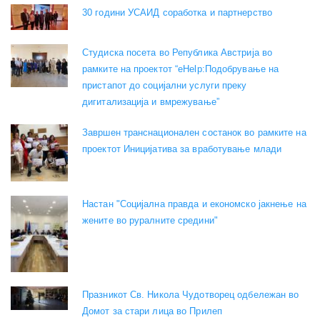
30 години УСАИД соработка и партнерство
Студиска посета во Република Австрија во
рамките на проектот “eHelp:Подобрување на
пристапот до социјални услуги преку
дигитализација и вмрежување”
Завршен транснационален состанок во рамките на
проектот Иницијатива за вработување млади
Настан "Социјална правда и економско јакнење на
жените во руралните средини"
Празникот Св. Никола Чудотворец одбележан во
Домот за стари лица во Прилеп