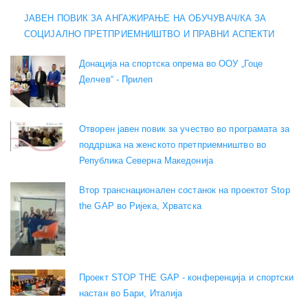
ЈАВЕН ПОВИК ЗА АНГАЖИРАЊЕ НА ОБУЧУВАЧ/КА ЗА
СОЦИЈАЛНО ПРЕТПРИЕМНИШТВО И ПРАВНИ АСПЕКТИ
Донација на спортска опрема во ООУ „Гоце
Делчев“ - Прилеп
Отворен јавен повик за учество во програмата за
поддршка на женското претприемништво во
Република Северна Македонија
Втор транснационален состанок на проектот Stop
the GAP во Ријека, Хрватска
Проект STOP THE GAP - конференција и спортски
настан во Бари, Италија