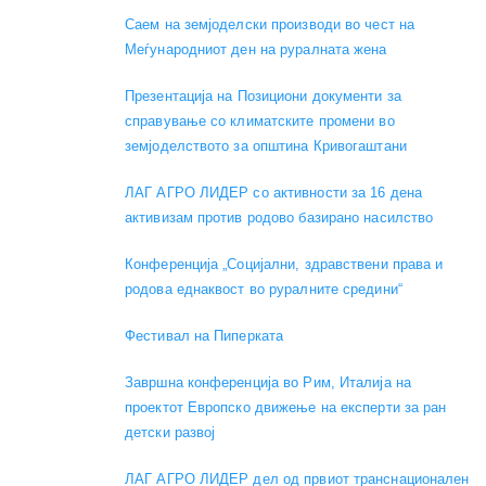
Саем на земјоделски производи во чест на
Меѓународниот ден на руралната жена
Презентација на Позициони документи за
справување со климатските промени во
земјоделството за општина Кривогаштани
ЛАГ АГРО ЛИДЕР со активности за 16 дена
активизам против родово базирано насилство
Конференција „Социјални, здравствени права и
родова еднаквост во руралните средини“
Фестивал на Пиперката
Завршна конференција во Рим, Италија на
проектот Европско движење на експерти за ран
детски развој
ЛАГ АГРО ЛИДЕР дел од првиот транснационален