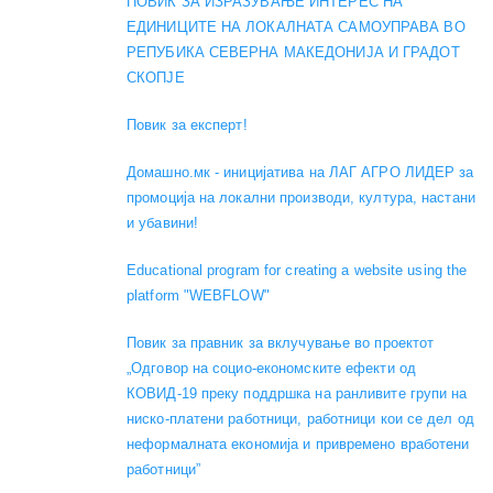
ПОВИК ЗА ИЗРАЗУВАЊЕ ИНТЕРЕС НА
ЕДИНИЦИТЕ НА ЛОКАЛНАТА САМОУПРАВА ВО
РЕПУБИКА СЕВЕРНА МАКЕДОНИЈА И ГРАДОТ
СКОПЈЕ
Повик за експерт!
Домашно.мк - иницијатива на ЛАГ АГРО ЛИДЕР за
промоција на локални производи, култура, настани
и убавини!
Educational program for creating a website using the
platform "WEBFLOW"
Повик за правник за вклучување во проектот
„Одговор на социо-економските ефекти од
КОВИД-19 преку поддршка на ранливите групи на
ниско-платени работници, работници кои се дел од
неформалната економија и привремено вработени
работници”