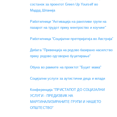
состанок за проектот Green Up Yourself во
Мадрд,Шпанија
Работилници “Активација на ранлливи групи на
пазарот на трудот преку ментроство и коучинг”
Работилница “Социјални претпријатија во Австрија”
Дебата "Превенција на родово базирано насилство
преку родово одговорно буџетирање"
Обука во рамките на проектот "Буџет мама"
Социјални услуги за аутистични деца и млади
Конференција "ПРИСТАПОТ ДО СОЦИЈАЛНИ
УСЛУГИ - ПРЕДИЗВИК НА
МАРГИНАЛИЗИРАНИТЕ ГРУПИ И НАШЕТО
ОПШТЕСТВО"