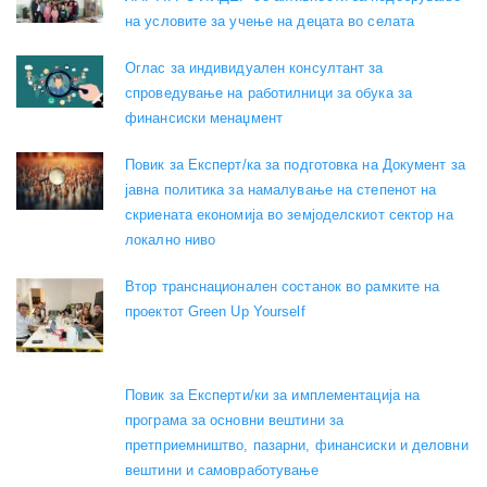
на условите за учење на децата во селата
Оглас за индивидуален консултант за
спроведување на работилници за обука за
финансиски менаџмент
Повик за Експерт/ка за подготовка на Документ за
јавна политика за намалување на степенот на
скриената економија во земјоделскиот сектор на
локално ниво
Втор транснационален состанок во рамките на
проектот Green Up Yourself
Повик за Експерти/ки за имплементација на
програма за основни вештини за
претприемништво, пазарни, финансиски и деловни
вештини и самовработување