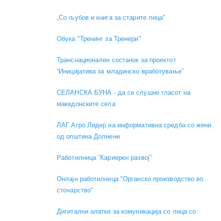
„Со љубов и книга за старите лица“
Обука "Тренинг за Тренери"
Транснационален состанок за проектот
“Иницијатива за младинско вработување”
СЕЛАНСКА БУНА - да се слушне гласот на
македонските села
ЛАГ Агро Лидер на информативна средба со жени
од општина Долнени
Работилница “Кариерен развој”
Онлајн работилница "Органско производство во
сточарство"
Дигитални алатки за комуникација со лица со