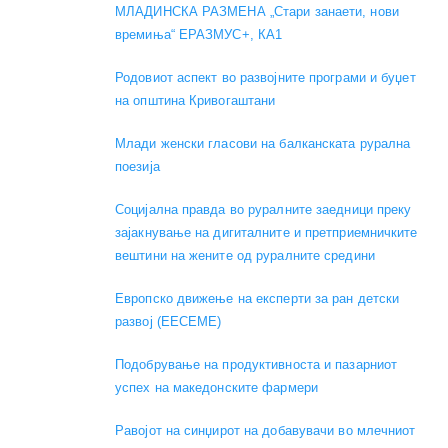
МЛАДИНСКА РАЗМЕНА „Стари занаети, нови
времиња“ ЕРАЗМУС+, КА1
Родовиот аспект во развојните програми и буџет
на општина Кривогаштани
Mлади женски гласови на балканската рурална
поезија
Социјална правда во руралните заедници преку
зајакнување на дигиталните и претприемничките
вештини на жените од руралните средини
Европско движење на експерти за ран детски
развој (EECEME)
Подобрување на продуктивноста и пазарниот
успех на македонските фармери
Равојот на синџирот на добавувачи во млечниот