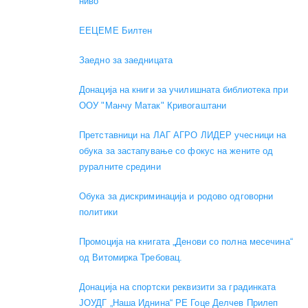
ниво
EEЦЕМЕ Билтен
Заедно за заедницата
Донација на книги за училишната библиотека при
ООУ "Манчу Матак" Кривогаштани
Претставници на ЛАГ АГРО ЛИДЕР учесници на
обука за застапување со фокус на жените од
руралните средини
Обука за дискриминација и родово одговорни
политики
Промоција на книгата „Денови со полна месечина“
од Витомирка Требовац.
Донација на спортски реквизити за градинката
ЈОУДГ „Наша Иднина“ РЕ Гоце Делчев Прилеп