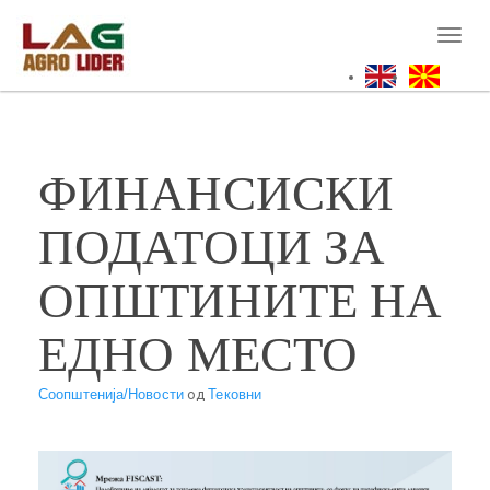
Skip
to
Toggl
main
naviga
content
ФИНАНСИСКИ
ПОДАТОЦИ ЗА
ОПШТИНИТЕ НА
ЕДНО МЕСТО
Соопштенија/Новости
од
Тековни