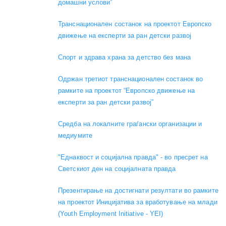
домашни услови”
Транснационален состанок на проектот Европско
движење на експерти за ран детски развој
Спорт и здрава храна за детство без мана
Одржан третиот транснационален состанок во
рамките на проектот “Европско движење на
експерти за ран детски развој”
Средба на локалните граѓански организации и
медиумите
"Еднаквост и социјална правда" - во пресрет на
Светскиот ден на социјалната правда
Презентирање на достигнати резултати во рамките
на проектот Иницијатива за вработување на млади
(Youth Employment Initiative - YEI)