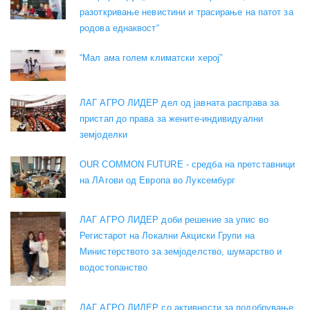
разоткривање невистини и трасирање на патот за
родова еднаквост“
“Мал ама голем климатски херој”
ЛАГ АГРО ЛИДЕР дел од јавната расправа за
пристап до права за жените-индивидуални
земјоделки
OUR COMMON FUTURE - средба на претставници
на ЛАгови од Европа во Луксембург
ЛАГ АГРО ЛИДЕР доби решение за упис во
Регистарот на Локални Акциски Групи на
Министерството за земјоделство, шумарство и
водостопанство
ЛАГ АГРО ЛИДЕР со активности за подобрување