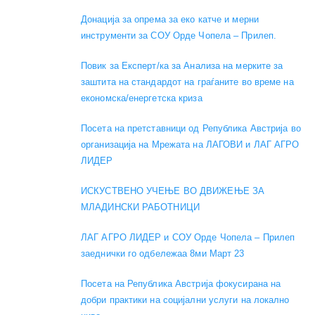
Донација за опрема за еко катче и мерни
инструменти за СОУ Орде Чопела – Прилеп.
Повик за Експерт/ка за Анализа на мерките за
заштита на стандардот на граѓаните во време на
економска/енергетска криза
Посета на претставници од Република Австрија во
организација на Мрежата на ЛАГОВИ и ЛАГ АГРО
ЛИДЕР
ИСКУСТВЕНО УЧЕЊЕ ВО ДВИЖЕЊЕ ЗА
МЛАДИНСКИ РАБОТНИЦИ
ЛАГ АГРО ЛИДЕР и СОУ Орде Чопела – Прилеп
заеднички го одбележаа 8ми Март 23
Посета на Република Австрија фокусирана на
добри практики на социјални услуги на локално