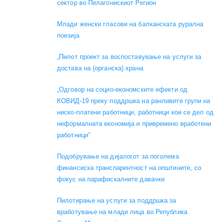
сектор во Пелагонискиот Регион
Mлади женски гласови на балканската рурална
поезија
„Пилот проект за воспоставување на услуги за
достава на (органска) храна
„Одговор на социо-економските ефекти од
КОВИД-19 преку поддршка на ранливите групи на
ниско-платени работници, работници кои се дел од
неформалната економија и привремено вработени
работници”
Подобрување на дијалогот за поголема
финансиска транспарентност на општините, со
фокус на парафискалните давачки
Пилотирање на услуги за поддршка за
вработување на млади лица во Република