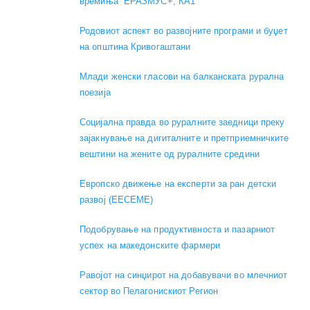
времиња“ ЕРАЗМУС+, КА1
Родовиот аспект во развојните програми и буџет
на општина Кривогаштани
Mлади женски гласови на балканската рурална
поезија
Социјална правда во руралните заедници преку
зајакнување на дигиталните и претприемничките
вештини на жените од руралните средини
Европско движење на експерти за ран детски
развој (EECEME)
Подобрување на продуктивноста и пазарниот
успех на македонските фармери
Равојот на синџирот на добавувачи во млечниот
сектор во Пелагонискиот Регион