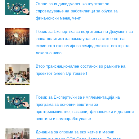
Оглас за индивидуален консултант за
спроведување на работилници за обука за
финансиски менаџмент
Повик за Експерт/ка за подготовка на Документ за
јавна политика за намалување на степенот на
скриената економија во земјоделскиот сектор на
локално ниво
Втор транснационален состанок во рамките на
проектот Green Up Yourself
Повик за Експерти/ки за имплементација на
програма за основни вештини за
претприемништво, пазарни, финансиски и деловни
вештини и самовработување
Донација за опрема за еко катче и мерни