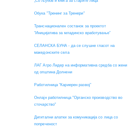
„Со љубов и книга за старите лица“
Обука "Тренинг за Тренери"
Транснационален состанок за проектот
“Иницијатива за младинско вработување”
СЕЛАНСКА БУНА - да се слушне гласот на
македонските села
ЛАГ Агро Лидер на информативна средба со жени
од општина Долнени
Работилница “Кариерен развој”
Онлајн работилница "Органско производство во
сточарство"
Дигитални алатки за комуникација со лица со
попреченост