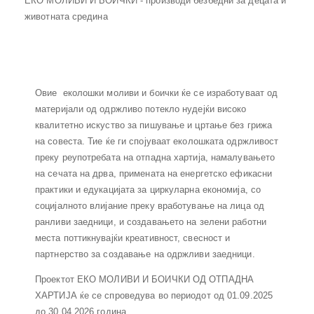
ЕКО МОЛИВИ И БОИЧКИ - производи безбедни за децата и
животната средина
Овие еколошки моливи и боички ќе се изработуваат од
материјали од одржливо потекло нудејќи високо
квалитетно искуство за пишување и цртање без грижа
на совеста. Тие ќе ги спојуваат еколошката одржливост
преку реупотребата на отпадна хартија, намалувањето
на сечата на дрва, примената на енергетско ефикасни
практики и едукацијата за циркуларна економија, со
социјалното влијание преку вработување на лица од
ранливи заедници, и создавањето на зелени работни
места поттикнувајќи креативност, свесност и
партнерство за создавање на одржливи заедници.
Проектот ЕКО МОЛИВИ И БОИЧКИ ОД ОТПАДНА
ХАРТИЈА ќе се спроведува во периодот од 01.09.2025
до 30.04.2026 година