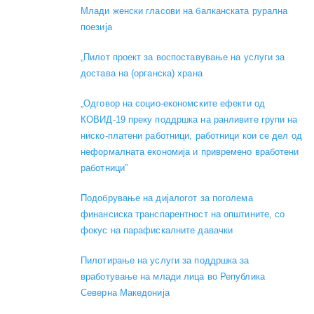
Mлади женски гласови на балканската рурална
поезија
„Пилот проект за воспоставување на услуги за
достава на (органска) храна
„Одговор на социо-економските ефекти од
КОВИД-19 преку поддршка на ранливите групи на
ниско-платени работници, работници кои се дел од
неформалната економија и привремено вработени
работници”
Подобрување на дијалогот за поголема
финансиска транспарентност на општините, со
фокус на парафискалните давачки
Пилотирање на услуги за поддршка за
вработување на млади лица во Република
Северна Македонија