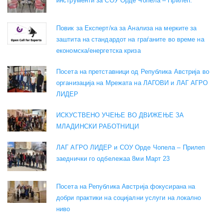
инструменти за СОУ Орде Чопела – Прилеп.
Повик за Експерт/ка за Анализа на мерките за
заштита на стандардот на граѓаните во време на
економска/енергетска криза
Посета на претставници од Република Австрија во
организација на Мрежата на ЛАГОВИ и ЛАГ АГРО
ЛИДЕР
ИСКУСТВЕНО УЧЕЊЕ ВО ДВИЖЕЊЕ ЗА
МЛАДИНСКИ РАБОТНИЦИ
ЛАГ АГРО ЛИДЕР и СОУ Орде Чопела – Прилеп
заеднички го одбележаа 8ми Март 23
Посета на Република Австрија фокусирана на
добри практики на социјални услуги на локално
ниво