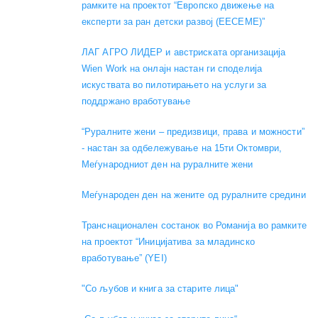
рамките на проектот “Европско движење на
експерти за ран детски развој (EECEME)”
ЛАГ АГРО ЛИДЕР и австриската организација
Wien Work на онлајн настан ги споделија
искуствата во пилотирањето на услуги за
поддржано вработување
“Руралните жени – предизвици, права и можности”
- настан за одбележување на 15ти Октомври,
Меѓународниот ден на руралните жени
Меѓународен ден на жените од руралните средини
Транснационален состанок во Романија во рамките
на проектот “Иницијатива за младинско
вработување” (YEI)
"Со љубов и книга за старите лица"