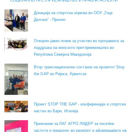
СОЦИЈАЛНО ПРЕТПРИЕМНИШТВО И ПРАВНИ АСПЕКТИ
Донација на спортска опрема во ООУ „Гоце
Делчев“ - Прилеп
Отворен јавен повик за учество во програмата за
поддршка на женското претприемништво во
Република Северна Македонија
Втор транснационален состанок на проектот Stop
the GAP во Ријека, Хрватска
Проект STOP THE GAP - конференција и спортски
настан во Бари, Италија
Признание за ЛАГ АГРО ЛИДЕР за посебни
заслуги и придонес во развојот и афирмацијата на