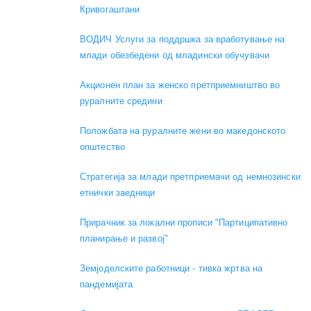
Кривогаштани
ВОДИЧ Услуги за поддршка за вработување на
млади обезбедени од младински обучувачи
Акционен план за женско претприемништво во
руралните средини
Положбата на руралните жени во македонското
општество
Стратегија за млади претприемачи од немнозински
етнички заедници
Прирачник за локални прописи "Партиципативно
планирање и развој"
Земјоделските работници - тивка жртва на
пандемијата