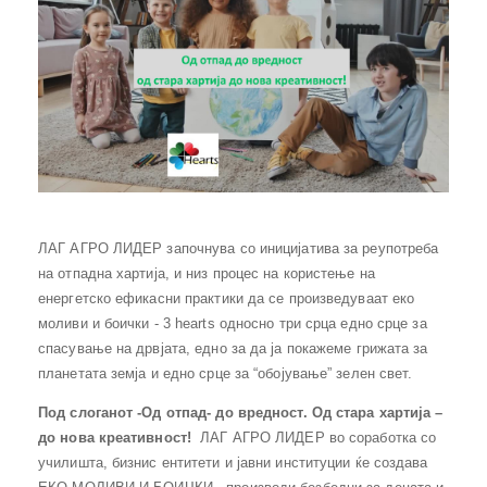
ЛАГ АГРО ЛИДЕР започнува со иницијатива за реупотреба
на отпадна хартија, и низ процес на користење на
енергетско ефикасни практики да се произведуваат еко
моливи и боички - 3 hearts односно три срца едно срце за
спасување на дрвјата, едно за да ја покажеме грижата за
планетата земја и едно срце за “обојување” зелен свет.
Под слоганот -Од отпад- до вредност. Од стара хартија –
до нова креативност!
ЛАГ АГРО ЛИДЕР во соработка со
училишта, бизнис ентитети и јавни институции ќе создава