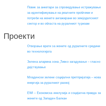
Повик за анкетари за спроведување истражување
за идентификување на реалните проблеми и
потреби на жените ангажирани во земјоделскиот
сектор и во областа на руралниот туризам
Проекти
Отворање врати за жените од руралните средини
во технологијата
Зелена алармна зона „Тивко загадување – гласно
дејствување
Младински зелени социјални претпријатија – нова
енергија за руралниот развој
EWI – Економска инклузија и социјална правда за
жените од Западен Балкан