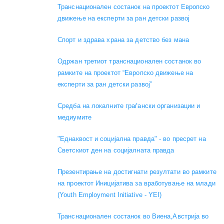
Транснационален состанок на проектот Европско
движење на експерти за ран детски развој
Спорт и здрава храна за детство без мана
Одржан третиот транснационален состанок во
рамките на проектот “Европско движење на
експерти за ран детски развој”
Средба на локалните граѓански организации и
медиумите
"Еднаквост и социјална правда" - во пресрет на
Светскиот ден на социјалната правда
Презентирање на достигнати резултати во рамките
на проектот Иницијатива за вработување на млади
(Youth Employment Initiative - YEI)
Транснационален состанок во Виена,Австрија во