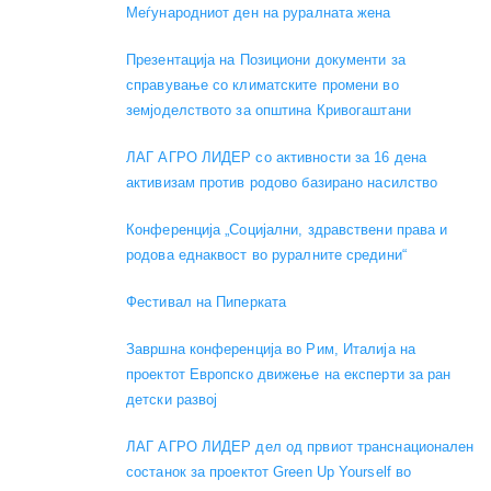
Меѓународниот ден на руралната жена
Презентација на Позициони документи за
справување со климатските промени во
земјоделството за општина Кривогаштани
ЛАГ АГРО ЛИДЕР со активности за 16 дена
активизам против родово базирано насилство
Конференција „Социјални, здравствени права и
родова еднаквост во руралните средини“
Фестивал на Пиперката
Завршна конференција во Рим, Италија на
проектот Европско движење на експерти за ран
детски развој
ЛАГ АГРО ЛИДЕР дел од првиот транснационален
состанок за проектот Green Up Yourself во