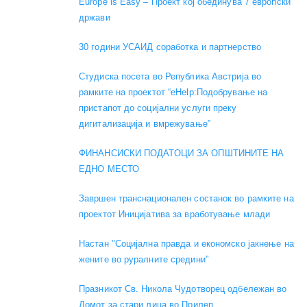
Europe is Easy – Проект кој обединува 7 европски
држави
30 години УСАИД соработка и партнерство
Студиска посета во Република Австрија во
рамките на проектот “eHelp:Подобрување на
пристапот до социјални услуги преку
дигитализација и вмрежување”
ФИНАНСИСКИ ПОДАТОЦИ ЗА ОПШТИНИТЕ НА
ЕДНО МЕСТО
Завршен транснационален состанок во рамките на
проектот Иницијатива за вработување млади
Настан "Социјална правда и економско јакнење на
жените во руралните средини"
Празникот Св. Никола Чудотворец одбележан во
Домот за стари лица во Прилеп