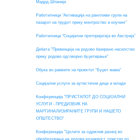
Мадрд,Шпанија
Работилници “Активација на ранлливи групи на
пазарот на трудот преку ментроство и коучинг”
Работилница “Социјални претпријатија во Австрија”
Дебата "Превенција на родово базирано насилство
преку родово одговорно буџетирање"
Обука во рамките на проектот "Буџет мама"
Социјални услуги за аутистични деца и млади
Конференција "ПРИСТАПОТ ДО СОЦИЈАЛНИ
УСЛУГИ - ПРЕДИЗВИК НА
МАРГИНАЛИЗИРАНИТЕ ГРУПИ И НАШЕТО
ОПШТЕСТВО"
Конференција "Целите за одржлив развој во
обезбедување на родова еднаквост, пристап до