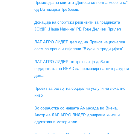
Промоција на книгата „Денови со полна месечина“
од Витомирка Требовац.
Донација на спортски реквизити за градинката
ЈОУДГ „Наша Иднина“ РЕ Гоце Делчев Прилеп
ЛАГ АГРО ЛИДЕР дел од на Првиот национален
саем за храна и пијалоци “Вкуси ја традицијата”
ЛАГ АГРО ЛИДЕР по трет пат ја добива
поддршката на READ за промоција на литературни
дела
Проект за развој на социјални услуги на локално
ниво
Во соработка со нашата Амбасада во Виена,
Австрија ЛАГ АГРО ЛИДЕР донираше книги и
едукативни материјали