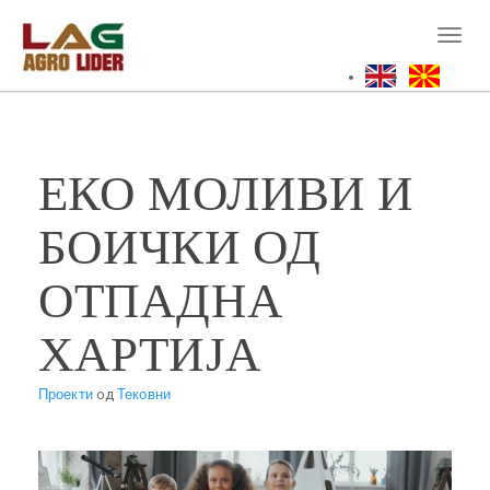
Skip
to
Toggl
main
naviga
content
ЕКО МОЛИВИ И
БОИЧКИ ОД
ОТПАДНА
ХАРТИЈА
Проекти
од
Тековни