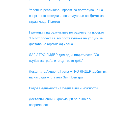
Успешно реализиран проект за поставување на
енергетско штедливо осветлување во Домот за
страи лица- Прилеп
Промоција на резултаите во рамките на проектот
"Пилот проект за воспоставување на услуги за
достава на (органска) храна"
ЛАГ АГРО ЛИДЕР дел од иницијативата "Со
љубов за граѓаните од трето доба"
Локалната Акциона Група АГРО ЛИДЕР добитник
на награда – плакета 3ти Ноември
Родова еднаквост - Предизвици и можности
Достапни јавни информации за лица со
попреченост