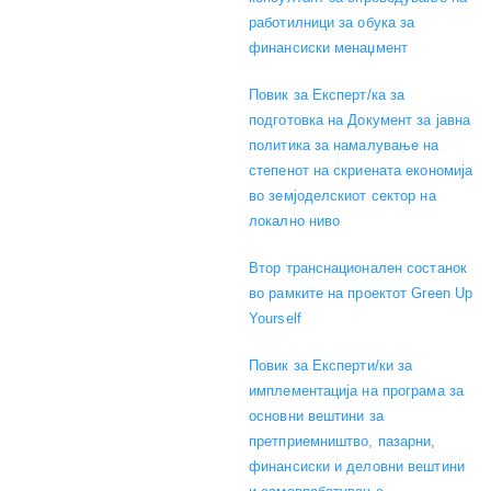
работилници за обука за
финансиски менаџмент
Повик за Експерт/ка за
подготовка на Документ за јавна
политика за намалување на
степенот на скриената економија
во земјоделскиот сектор на
локално ниво
Втор транснационален состанок
во рамките на проектот Green Up
Yourself
Повик за Експерти/ки за
имплементација на програма за
основни вештини за
претприемништво, пазарни,
финансиски и деловни вештини