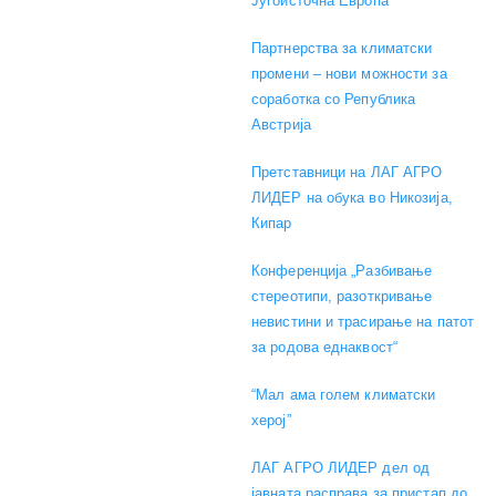
Југоисточна Европа
Партнерства за климатски
промени – нови можности за
соработка со Република
Австрија
Претставници на ЛАГ АГРО
ЛИДЕР на обука во Никозија,
Кипар
Конференција „Разбивање
стереотипи, разоткривање
невистини и трасирање на патот
за родова еднаквост“
“Мал ама голем климатски
херој”
ЛАГ АГРО ЛИДЕР дел од
јавната расправа за пристап до