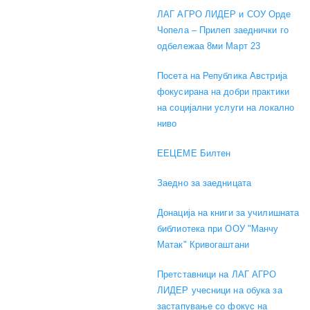
ЛАГ АГРО ЛИДЕР и СОУ Орде
Чопела – Прилеп заеднички го
одбележаа 8ми Март 23
Посета на Република Австрија
фокусирана на добри практики
на социјални услуги на локално
ниво
EEЦЕМЕ Билтен
Заедно за заедницата
Донација на книги за училишната
библиотека при ООУ "Манчу
Матак" Кривогаштани
Претставници на ЛАГ АГРО
ЛИДЕР учесници на обука за
застапување со фокус на