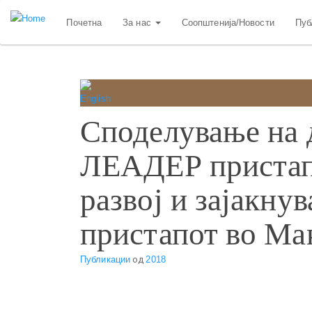
Skip
Почетна
За нас
Соопштенија/Новости
Пуб
to
main
content
Споделување на 
ЛЕАДЕР пристапо
развој и зајакн
пристапот во Ма
Публикации
од
2018