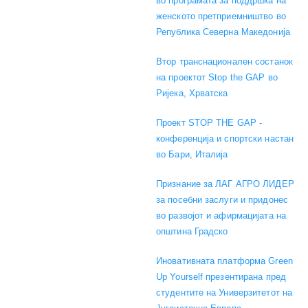
во програмата за поддршка на
женското претприемништво во
Република Северна Македонија
Втор транснационален состанок
на проектот Stop the GAP во
Ријека, Хрватска
Проект STOP THE GAP -
конференција и спортски настан
во Бари, Италија
Признание за ЛАГ АГРО ЛИДЕР
за посебни заслуги и придонес
во развојот и афирмацијата на
општина Градско
Иновативната платформа Green
Up Yourself презентирана пред
студентите на Универзитетот на