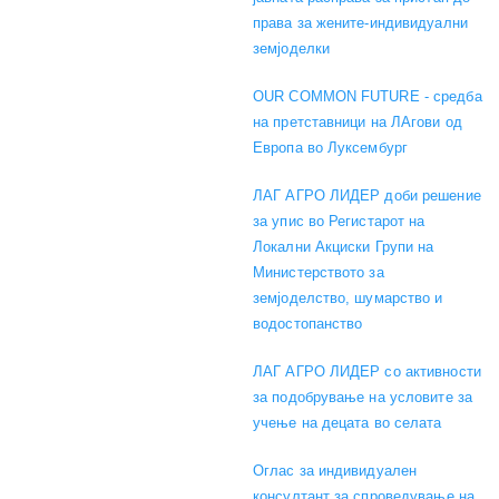
права за жените-индивидуални
земјоделки
OUR COMMON FUTURE - средба
на претставници на ЛАгови од
Европа во Луксембург
ЛАГ АГРО ЛИДЕР доби решение
за упис во Регистарот на
Локални Акциски Групи на
Министерството за
земјоделство, шумарство и
водостопанство
ЛАГ АГРО ЛИДЕР со активности
за подобрување на условите за
учење на децата во селата
Оглас за индивидуален
консултант за спроведување на