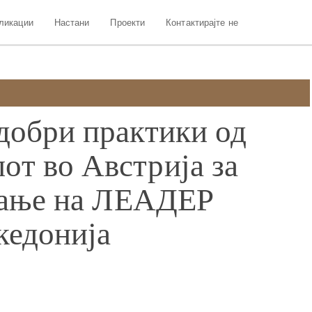
ликации
Настани
Проекти
Контактирајте не
добри практики од
т во Австрија за
ување на ЛЕАДЕР
кедонија