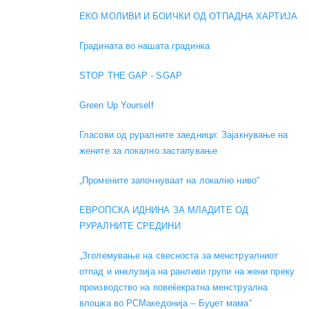
ЕКО МОЛИВИ И БОИЧКИ ОД ОТПАДНА ХАРТИЈА
Градината во нашата градинка
STOP THE GAP - SGAP
Green Up Yourself
Гласови од руралните заедници: Зајакнување на
жените за локално застапување
„Промените започнуваат на локално ниво“
ЕВРОПСКА ИДНИНА ЗА МЛАДИТЕ ОД
РУРАЛНИТЕ СРЕДИНИ
„Зголемување на свесноста за менструалниот
отпад и инклузија на ранливи групи на жени преку
производство на повеќекратна менструална
влошка во РСМакедонија – Буџет мама“