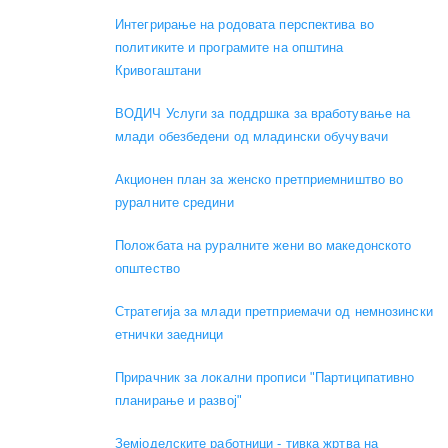
Интегрирање на родовата перспектива во
политиките и програмите на општина
Кривогаштани
ВОДИЧ Услуги за поддршка за вработување на
млади обезбедени од младински обучувачи
Акционен план за женско претприемништво во
руралните средини
Положбата на руралните жени во македонското
општество
Стратегија за млади претприемачи од немнозински
етнички заедници
Прирачник за локални прописи "Партиципативно
планирање и развој"
Земјоделските работници - тивка жртва на