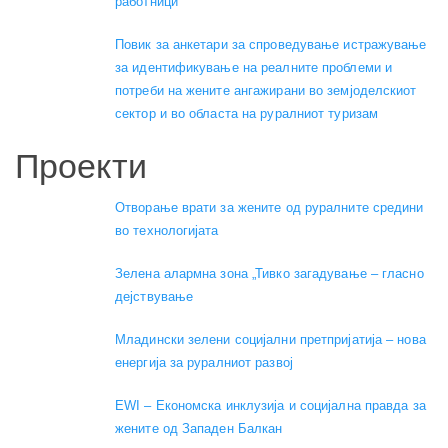
работници”
Повик за анкетари за спроведување истражување
за идентификување на реалните проблеми и
потреби на жените ангажирани во земјоделскиот
сектор и во областа на руралниот туризам
Проекти
Отворање врати за жените од руралните средини
во технологијата
Зелена алармна зона „Тивко загадување – гласно
дејствување
Младински зелени социјални претпријатија – нова
енергија за руралниот развој
EWI – Економска инклузија и социјална правда за
жените од Западен Балкан