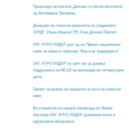
Промоција на книгата „Денови со полна месечина“
од Витомирка Требовац.
Донација на спортски реквизити за градинката
ЈОУДГ „Наша Иднина“ РЕ Гоце Делчев Прилеп
ЛАГ АГРО ЛИДЕР дел од на Првиот национален
саем за храна и пијалоци “Вкуси ја традицијата”
ЛАГ АГРО ЛИДЕР по трет пат ја добива
поддршката на READ за промоција на литературни
дела
Проект за развој на социјални услуги на локално
ниво
Во соработка со нашата Амбасада во Виена,
Австрија ЛАГ АГРО ЛИДЕР донираше книги и
едукативни материјали