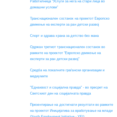
Работилница “Услуги за нега на стари лица во
домашни услови”
Транснационален состанок на проектот Европско
движење на експерти за ран детски развој
Спорт и здрава храна за детство без мана
Одржан третиот транснационален состанок во
рамките на проектот “Европско движење на
експерти за ран детски развој”
Средба на локалните граѓански организации и
медиумите
"Еднаквост и социјална правда" - во пресрет на
Светскиот ден на социјалната правда
Презентирање на достигнати резултати во рамките
на проектот Иницијатива за вработување на млади
(Youth Employment Initiative - YEI)