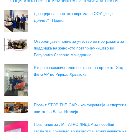
СОЦИЈАЛНО ПРЕТПРИЕМНИШТВО И ПРАВНИ АСПЕКТИ
Донација на спортска опрема во ООУ „Гоце
Делчев“ - Прилеп
Отворен јавен повик за учество во програмата за
поддршка на женското претприемништво во
Република Северна Македонија
Втор транснационален состанок на проектот Stop
the GAP во Ријека, Хрватска
Проект STOP THE GAP - конференција и спортски
настан во Бари, Италија
Признание за ЛАГ АГРО ЛИДЕР за посебни
заслуги и придонес во развојот и афирмацијата на