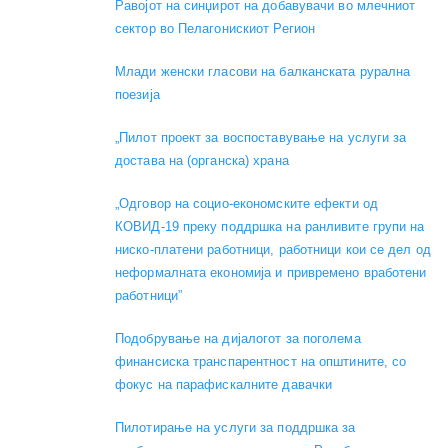
Равојот на синџирот на добавувачи во млечниот
сектор во Пелагонискиот Регион
Mлади женски гласови на балканската рурална
поезија
„Пилот проект за воспоставување на услуги за
достава на (органска) храна
„Одговор на социо-економските ефекти од
КОВИД-19 преку поддршка на ранливите групи на
ниско-платени работници, работници кои се дел од
неформалната економија и привремено вработени
работници”
Подобрување на дијалогот за поголема
финансиска транспарентност на општините, со
фокус на парафискалните давачки
Пилотирање на услуги за поддршка за