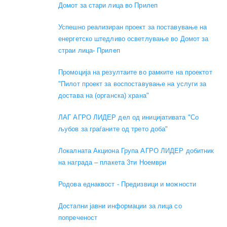
Домот за стари лица во Прилеп
Успешно реализиран проект за поставување на
енергетско штедливо осветлување во Домот за
страи лица- Прилеп
Промоција на резултаите во рамките на проектот
"Пилот проект за воспоставување на услуги за
достава на (органска) храна"
ЛАГ АГРО ЛИДЕР дел од иницијативата "Со
љубов за граѓаните од трето доба"
Локалната Акциона Група АГРО ЛИДЕР добитник
на награда – плакета 3ти Ноември
Родова еднаквост - Предизвици и можности
Достапни јавни информации за лица со
попреченост