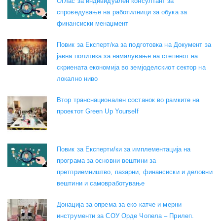
Оглас за индивидуален консултант за
спроведување на работилници за обука за
финансиски менаџмент
Повик за Експерт/ка за подготовка на Документ за
јавна политика за намалување на степенот на
скриената економија во земјоделскиот сектор на
локално ниво
Втор транснационален состанок во рамките на
проектот Green Up Yourself
Повик за Експерти/ки за имплементација на
програма за основни вештини за
претприемништво, пазарни, финансиски и деловни
вештини и самовработување
Донација за опрема за еко катче и мерни
инструменти за СОУ Орде Чопела – Прилеп.