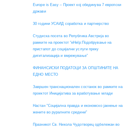
Europe is Easy – Проект кој обединува 7 европски
држави
30 години УСАИД соработка и партнерство
Студиска посета во Република Австрија во
рамките на проектот “eHelp:Подобрување на
пристапот до социјални услуги преку
дигитализација и вмрежување”
ФИНАНСИСКИ ПОДАТОЦИ ЗА ОПШТИНИТЕ НА
ЕДНО МЕСТО
Завршен транснационален состанок во рамките на
проектот Иницијатива за вработување млади
Настан "Социјална правда и економско јакнење на
жените во руралните средини"
Празникот Св. Никола Чудотворец одбележан во