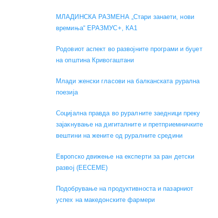
МЛАДИНСКА РАЗМЕНА „Стари занаети, нови
времиња“ ЕРАЗМУС+, КА1
Родовиот аспект во развојните програми и буџет
на општина Кривогаштани
Mлади женски гласови на балканската рурална
поезија
Социјална правда во руралните заедници преку
зајакнување на дигиталните и претприемничките
вештини на жените од руралните средини
Европско движење на експерти за ран детски
развој (EECEME)
Подобрување на продуктивноста и пазарниот
успех на македонските фармери