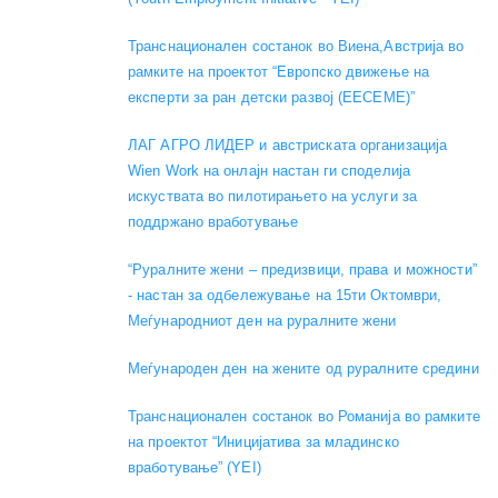
Транснационален состанок во Виена,Австрија во
рамките на проектот “Европско движење на
експерти за ран детски развој (EECEME)”
ЛАГ АГРО ЛИДЕР и австриската организација
Wien Work на онлајн настан ги споделија
искуствата во пилотирањето на услуги за
поддржано вработување
“Руралните жени – предизвици, права и можности”
- настан за одбележување на 15ти Октомври,
Меѓународниот ден на руралните жени
Меѓународен ден на жените од руралните средини
Транснационален состанок во Романија во рамките
на проектот “Иницијатива за младинско
вработување” (YEI)