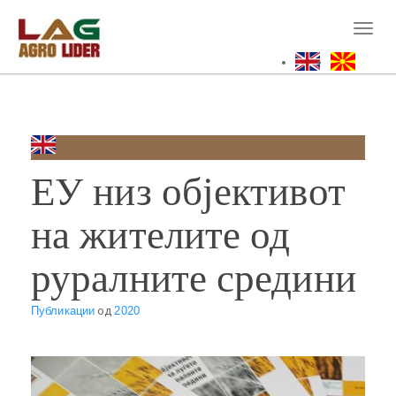
Skip
to
Toggl
main
naviga
content
ЕУ низ објективот
на жителите од
руралните средини
Публикации
од
2020