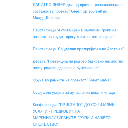
ЛАГ АГРО ЛИДЕР дел од првиот транснационален
состанок за проектот Green Up Yourself во
Мадрд,Шпанија
Работилници “Активација на ранлливи групи на
пазарот на трудот преку ментроство и коучинг”
Работилница “Социјални претпријатија во Австрија”
Дебата "Превенција на родово базирано насилство
преку родово одговорно буџетирање"
Обука во рамките на проектот "Буџет мама"
Социјални услуги за аутистични деца и млади
Конференција "ПРИСТАПОТ ДО СОЦИЈАЛНИ
УСЛУГИ - ПРЕДИЗВИК НА
МАРГИНАЛИЗИРАНИТЕ ГРУПИ И НАШЕТО
ОПШТЕСТВО"