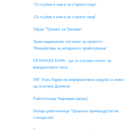
"Со љубов и книга за старите лица"
„Со љубов и книга за старите лица“
Обука "Тренинг за Тренери"
Транснационален состанок за проектот
“Иницијатива за младинско вработување”
СЕЛАНСКА БУНА - да се слушне гласот на
македонските села
ЛАГ Агро Лидер на информативна средба со жени
од општина Долнени
Работилница “Кариерен развој”
Онлајн работилница "Органско производство во
сточарство"