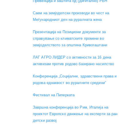
Превенција и заштита од (дигитално) РБН
Саем на земјоделски производи во чест на
Меѓународниот ден на руралната жена
Презентација на Позициони документи за
справување со климатските промени во
земјоделството за општина Кривогаштани
ЛАГ АГРО ЛИДЕР со активности за 16 дена
активизам против родово базирано насилство
Конференција „Социјални, здравствени права и
родова еднаквост во руралните средини“
Фестивал на Пиперката
Завршна конференција во Рим, Италија на
проектот Европско движење на експерти за ран
детски развој