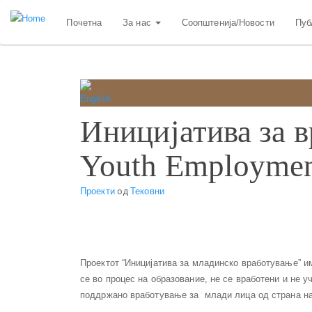
Skip
Почетна
За нас
Соопштенија/Новости
Пуб
to
main
content
Иницијатива за в
Youth Employment
Проекти
од
Тековни
Проектот “Иницијатива за младинско вработување” и
се во процес на образование, не се вработени и не 
поддржано вработување за млади лица од страна на 