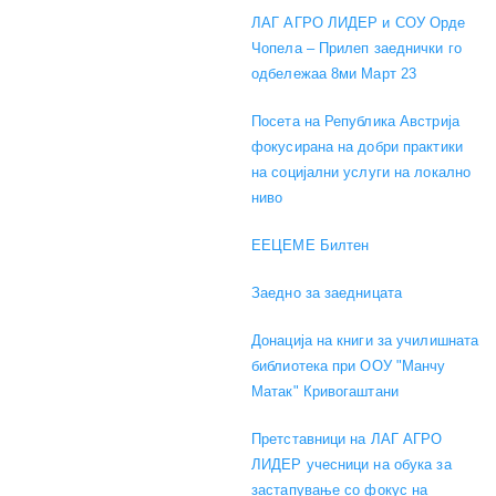
ЛАГ АГРО ЛИДЕР и СОУ Орде
Чопела – Прилеп заеднички го
одбележаа 8ми Март 23
Посета на Република Австрија
фокусирана на добри практики
на социјални услуги на локално
ниво
EEЦЕМЕ Билтен
Заедно за заедницата
Донација на книги за училишната
библиотека при ООУ "Манчу
Матак" Кривогаштани
Претставници на ЛАГ АГРО
ЛИДЕР учесници на обука за
застапување со фокус на