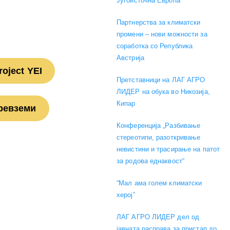
Југоисточна Европа
Партнерства за климатски
промени – нови можности за
соработка со Република
Австрија
oject YEI
Претставници на ЛАГ АГРО
ЛИДЕР на обука во Никозија,
Кипар
ревземи
Конференција „Разбивање
стереотипи, разоткривање
невистини и трасирање на патот
за родова еднаквост“
“Мал ама голем климатски
херој”
ЛАГ АГРО ЛИДЕР дел од
јавната расправа за пристап до