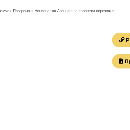
азмус+ Програма и Национална Агенција за европски образовни
Pr
П