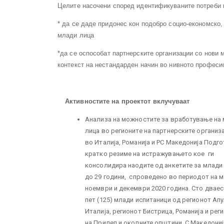
Целите насочени според идентификуваните потреби н
* да се даде придонес кон подобро социо-економско
млади лица
*да се оспособат партнерските организации со нови 
контекст на нестандарден начин во нивното профес
Активностите на проектот вклучуваат
Анализа на можностите за вработување на
лица во регионите на партнерските организ
во Италија, Романија и РС Македонија Подг
кратко резиме на истражувањето кое ги
консолидира наодите од анкетите за млади
до 29 години, спроведено во периодот на 
ноември и декември 2020 година. Сто дваес
пет (125) млади испитаници од регионот Апу
Италија, регионот Бистрица, Романија и рег
на Прилеп и околните општини, С.Македониј