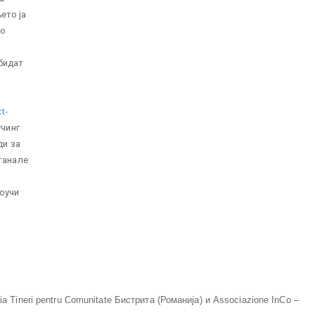
ето ја
но
бидат
t-
учинг
ди за
танале
коучи
 Tineri pentru Comunitate Бистрита (Романија) и Associazione InCo –