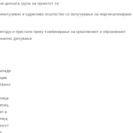
а целната група на проектот се:
, инклузивно и одржливо општество со вклучување на маргинализирани
методи и пристапи преку комбинирање на креативниот и образовниот
ионално делување
 млади
ации
отвено
 лица
месец
ет и
лија,
ионот
а