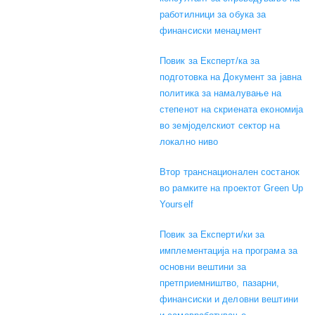
работилници за обука за
финансиски менаџмент
Повик за Експерт/ка за
подготовка на Документ за јавна
политика за намалување на
степенот на скриената економија
во земјоделскиот сектор на
локално ниво
Втор транснационален состанок
во рамките на проектот Green Up
Yourself
Повик за Експерти/ки за
имплементација на програма за
основни вештини за
претприемништво, пазарни,
финансиски и деловни вештини