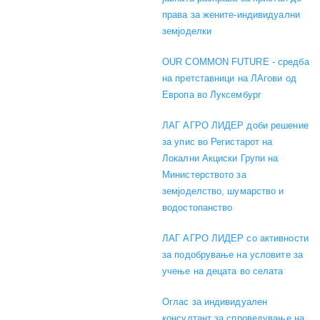
права за жените-индивидуални
земјоделки
OUR COMMON FUTURE - средба
на претставници на ЛАгови од
Европа во Луксембург
ЛАГ АГРО ЛИДЕР доби решение
за упис во Регистарот на
Локални Акциски Групи на
Министерството за
земјоделство, шумарство и
водостопанство
ЛАГ АГРО ЛИДЕР со активности
за подобрување на условите за
учење на децата во селата
Оглас за индивидуален
консултант за спроведување на