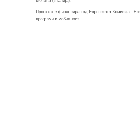
Molfetta (Италија).
Проектот е финансиран од Европската Комисија - Ер
програми и мобилност