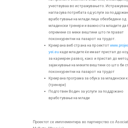
учествуваа во истражувањето. Истражувањ
нагласува потребата од услуги за поддржа
вработување на млади лица обезбедени од
младински тренери и важноста младите да 
опремени со меки вештини што ги прават
поконкурентни на пазарот на трудот.
Креирана веб страна на проектот
www.projec
yei.eu
каде младите ќе имаат пристап до ко
за кариерен развој, како и пристап до мето
зајакнување на меките вештини со што би с
поконкурентни на пазарот на трудот
Креиранa програма за обука за младински 
(тренери)
Подготвен Водич за услуги за поддржано
вработување на млади
Проектот се имплементира во партнерство со Asociatia