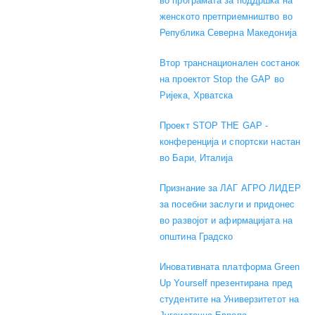
во програмата за поддршка на
женското претприемништво во
Република Северна Македонија
Втор транснационален состанок
на проектот Stop the GAP во
Ријека, Хрватска
Проект STOP THE GAP -
конференција и спортски настан
во Бари, Италија
Признание за ЛАГ АГРО ЛИДЕР
за посебни заслуги и придонес
во развојот и афирмацијата на
општина Градско
Иновативната платформа Green
Up Yourself презентирана пред
студентите на Универзитетот на