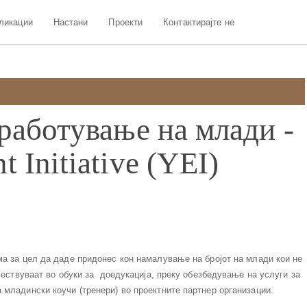
ликации
Настани
Проекти
Контактирајте не
работување на млади -
 Initiative (YEI)
ма за цел да даде придонес кон намалување на бројот на млади кои не
учествуваат во обуки за доедукација, преку обезбедување на услуги за
младински коучи (тренери) во проектните партнер организации.