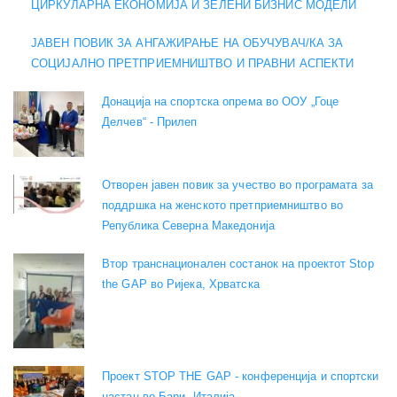
ЦИРКУЛАРНА ЕКОНОМИЈА И ЗЕЛЕНИ БИЗНИС МОДЕЛИ
ЈАВЕН ПОВИК ЗА АНГАЖИРАЊЕ НА ОБУЧУВАЧ/КА ЗА
СОЦИЈАЛНО ПРЕТПРИЕМНИШТВО И ПРАВНИ АСПЕКТИ
Донација на спортска опрема во ООУ „Гоце
Делчев“ - Прилеп
Отворен јавен повик за учество во програмата за
поддршка на женското претприемништво во
Република Северна Македонија
Втор транснационален состанок на проектот Stop
the GAP во Ријека, Хрватска
Проект STOP THE GAP - конференција и спортски
настан во Бари, Италија