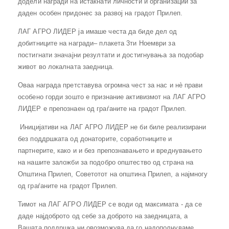
додели награди на истакнати личности и организации за
даден особен придонес за развој на градот Прилеп.
ЛАГ АГРО ЛИДЕР ја имаше честа да биде дел од
добитниците на награди– плакета 3ти Ноември за
постигнати значајни резултати и достигнувања за подобар
живот во локалната заедница.
Оваа награда претставува огромна чест за нас и нè прави
особено горди зошто е признание активизмот на ЛАГ АГРО
ЛИДЕР е препознаен од граѓаните на градот Прилеп.
Иницијативи на ЛАГ АГРО ЛИДЕР не би биле реализирани
без поддршката од донаторите, соработниците и
партнерите, како и и без препознавањето и вреднувањето
на нашите заложби за подобро општество од страна на
Општина Прилеп, Советотот на општина Прилеп, а најмногу
од граѓаните на градот Прилеп.
Тимот на ЛАГ АГРО ЛИДЕР се води од максимата - да се
даде најдоброто од себе за доброто на заедницата, а
Вашата поддршка ни овозможува да го надополнуваме