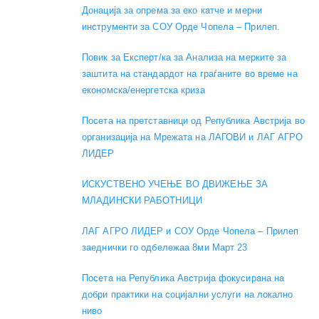
Донација за опрема за еко катче и мерни
инструменти за СОУ Орде Чопела – Прилеп.
Повик за Експерт/ка за Анализа на мерките за
заштита на стандардот на граѓаните во време на
економска/енергетска криза
Посета на претставници од Република Австрија во
организација на Мрежата на ЛАГОВИ и ЛАГ АГРО
ЛИДЕР
ИСКУСТВЕНО УЧЕЊЕ ВО ДВИЖЕЊЕ ЗА
МЛАДИНСКИ РАБОТНИЦИ
ЛАГ АГРО ЛИДЕР и СОУ Орде Чопела – Прилеп
заеднички го одбележаа 8ми Март 23
Посета на Република Австрија фокусирана на
добри практики на социјални услуги на локално
ниво