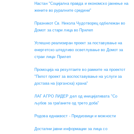
Настан "Социјална правда и економско јакнење на
жените во руралните средини"
Празникот Св. Никола Чудотворец одбележан во
Домот за стари лица во Прилеп
Успешно реализиран проект за поставување на
енергетско штедливо осветлување во Домот за
страи лица- Прилеп
Промоција на резултаите во рамките на проектот
"Пилот проект за воспоставување на услуги за
достава на (органска) храна"
ЛАГ АГРО ЛИДЕР дел од иницијативата "Со
љубов за граѓаните од трето доба"
Родова еднаквост - Предизвици и можности
Достапни јавни информации за лица со