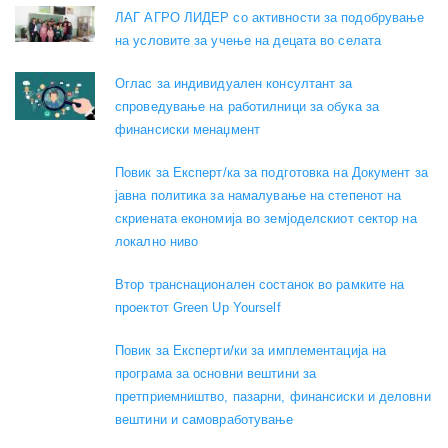
ЛАГ АГРО ЛИДЕР со активности за подобрување
на условите за учење на децата во селата
Оглас за индивидуален консултант за
спроведување на работилници за обука за
финансиски менаџмент
Повик за Експерт/ка за подготовка на Документ за
јавна политика за намалување на степенот на
скриената економија во земјоделскиот сектор на
локално ниво
Втор транснационален состанок во рамките на
проектот Green Up Yourself
Повик за Експерти/ки за имплементација на
програма за основни вештини за
претприемништво, пазарни, финансиски и деловни
вештини и самовработување