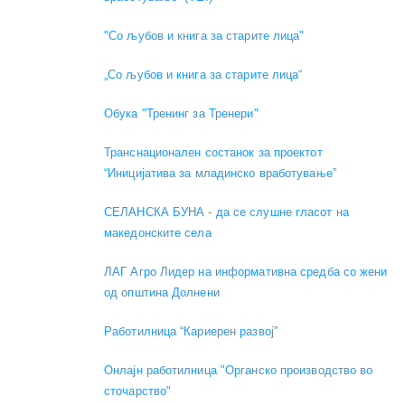
"Со љубов и книга за старите лица"
„Со љубов и книга за старите лица“
Обука "Тренинг за Тренери"
Транснационален состанок за проектот
“Иницијатива за младинско вработување”
СЕЛАНСКА БУНА - да се слушне гласот на
македонските села
ЛАГ Агро Лидер на информативна средба со жени
од општина Долнени
Работилница “Кариерен развој”
Онлајн работилница "Органско производство во
сточарство"