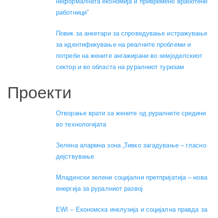
неформалната економија и привремено вработени
работници”
Повик за анкетари за спроведување истражување
за идентификување на реалните проблеми и
потреби на жените ангажирани во земјоделскиот
сектор и во областа на руралниот туризам
Проекти
Отворање врати за жените од руралните средини
во технологијата
Зелена алармна зона „Тивко загадување – гласно
дејствување
Младински зелени социјални претпријатија – нова
енергија за руралниот развој
EWI – Економска инклузија и социјална правда за