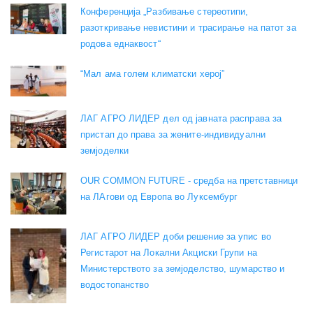
Конференција „Разбивање стереотипи,
разоткривање невистини и трасирање на патот за
родова еднаквост“
“Мал ама голем климатски херој”
ЛАГ АГРО ЛИДЕР дел од јавната расправа за
пристап до права за жените-индивидуални
земјоделки
OUR COMMON FUTURE - средба на претставници
на ЛАгови од Европа во Луксембург
ЛАГ АГРО ЛИДЕР доби решение за упис во
Регистарот на Локални Акциски Групи на
Министерството за земјоделство, шумарство и
водостопанство