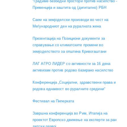
“Градиме безбедни простори против насилство -
Превенција и заштита од (дигитално) РБН
Саем на земјоделски производи во чест на
Меѓународниот ден на руралната жена
Презентација на Позициони документи за
справување со климатските промени во
земјоделството за општина Кривогаштани
ЛАГ АГРО ЛИДЕР со активности за 16 дена
активизам против родово базирано насилство
Конференција „Социјални, здравствени права и
родова еднаквост во руралните средини“
Фестивал на Пиперката
Завршна конференција во Рим, Италија на
проектот Европско движење на експерти за ран
детски развој