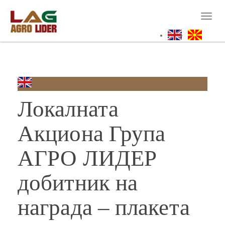
Skip
to
Toggl
main
naviga
content
Локалната
Акциона Група
АГРО ЛИДЕР
добитник на
награда – плакета