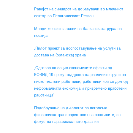
Равојот на синџирот на добавувачи во млечниот
сектор во Пелагонискиот Регион
Mлади женски гласови на балканската рурална
поезија
„Пилот проект за воспоставување на услуги за
достава на (органска) храна
„Одговор на социо-економските ефекти од
КОВИД-19 преку поддршка на ранливите групи на
ниско-платени работници, работници кои се дел од
неформалната економија и привремено вработени
работници”
Подобрување на дијалогот за поголема
финансиска транспарентност на општините, со
фокус на парафискалните давачки