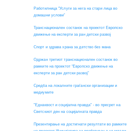
Работилница “Услуги за нега на стари лица во
домашни услови”
Транснационален состанок на проектот Европско
движење на експерти за ран детски развој
Спорт и здрава храна за детство без мана
Одржан третиот транснационален состанок во
рамките на проектот “Европско движење на
експерти за ран детски развој”
Средба на локалните граѓански организации и
медиумите
"Еднаквост и социјална правда" - во пресрет на
Светскиот ден на социјалната правда
Презентирање на достигнати резултати во рамките
на проектот Иницијатива за вработување на млади