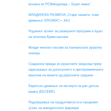
влошка во РСМакедонија – Буџет мама“
МЛАДИНСКА РАЗМЕНА „Стари занаети, нови
времиња“ ЕРАЗМУС+, КА1
Родовиот аспект во развојните програми и буџет
на општина Кривогаштани
Mлади женски гласови на балканската рурална
поезија
Социјална правда во руралните заедници преку
зајакнување на дигиталните и претприемничките
вештини на жените од руралните средини
Европско движење на експерти за ран детски
развој (EECEME)
Подобрување на продуктивноста и пазарниот
успех на македонските фармери