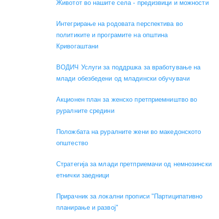
Животот во нашите села - предизвици и можности
Интегрирање на родовата перспектива во
политиките и програмите на општина
Кривогаштани
ВОДИЧ Услуги за поддршка за вработување на
млади обезбедени од младински обучувачи
Акционен план за женско претприемништво во
руралните средини
Положбата на руралните жени во македонското
општество
Стратегија за млади претприемачи од немнозински
етнички заедници
Прирачник за локални прописи "Партиципативно
планирање и развој"