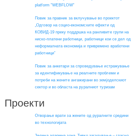
platform "WEBFLOW"
Повик за правник за вклучување во проектот
„Одговор на социо-економските ефекти од
КОВИД-19 преку поддршка на ранливите групи на
ниско-платени работници, работници кои се дел од
неформалната економија и привремено вработени
работници”
Повик за анкетари за спроведување истражување
за идентификување на реалните проблеми и
потреби на жените ангажирани во земјоделскиот
сектор и во областа на руралниот туризам
Проекти
Отворање врати за жените од руралните средини
во технологијата
Зелена алармна зона „Тивко загадување – гласно