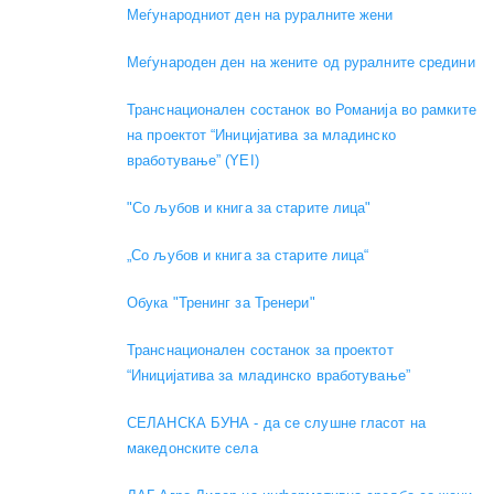
Меѓународниот ден на руралните жени
Меѓународен ден на жените од руралните средини
Транснационален состанок во Романија во рамките
на проектот “Иницијатива за младинско
вработување” (YEI)
"Со љубов и книга за старите лица"
„Со љубов и книга за старите лица“
Обука "Тренинг за Тренери"
Транснационален состанок за проектот
“Иницијатива за младинско вработување”
СЕЛАНСКА БУНА - да се слушне гласот на
македонските села