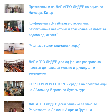
Претставници на ЛАГ АГРО ЛИДЕР на обука во
Никозија, Кипар
Конференција „Разбивање стереотипи,
разоткривање невистини и трасирање на патот за
родова еднаквост“
“Мал ама голем климатски херој”
ЛАГ АГРО ЛИДЕР дел од јавната расправа за
пристап до права за жените-индивидуални
земјоделки
OUR COMMON FUTURE - средба на претставници
на ЛАгови од Европа во Луксембург
ЛАГ АГРО ЛИДЕР доби решение за упис во
Регистарот на Локални Акциски Групи на