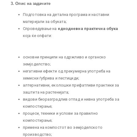
3. Опис на задачите
Подготовка на детална програма и наставни
материјали за обуката;
Спроведување на
еднодневна практична обука
која ќе опфати:
основни принципи на одржливо и органско
земјоделство;
негативни ефекти од прекумерна употреба на
хемиски ѓубрива и пестициди;
алтернативни, еколошки прифатливи практики за
заштита на растенијата;
видови биоразградлив отпад и нивна употреба за
компостирање;
процеси, техники и услови за правилно
компостирање;
примена на компостот во земјоделското
производство;