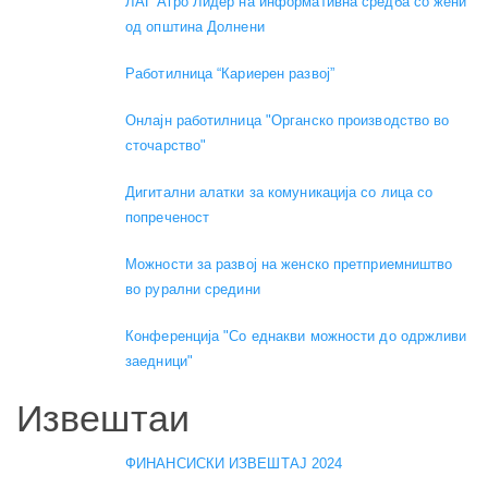
ЛАГ Агро Лидер на информативна средба со жени
од општина Долнени
Работилница “Кариерен развој”
Онлајн работилница "Органско производство во
сточарство"
Дигитални алатки за комуникација со лица со
попреченост
Можности за развој на женско претприемништво
во рурални средини
Конференција "Со еднакви можности до одржливи
заедници"
Извештаи
ФИНАНСИСКИ ИЗВЕШТАЈ 2024