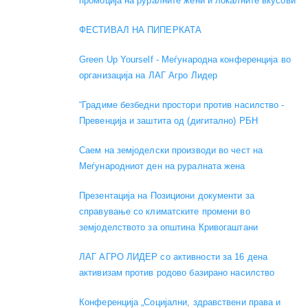
промоција на руралните жени и локалните вкусови
ФЕСТИВАЛ НА ПИПЕРКАТА
Green Up Yourself - Меѓународна конференција во
организација на ЛАГ Агро Лидер
“Градиме безбедни простори против насилство -
Превенција и заштита од (дигитално) РБН
Саем на земјоделски производи во чест на
Меѓународниот ден на руралната жена
Презентација на Позициони документи за
справување со климатските промени во
земјоделството за општина Кривогаштани
ЛАГ АГРО ЛИДЕР со активности за 16 дена
активизам против родово базирано насилство
Конференција „Социјални, здравствени права и