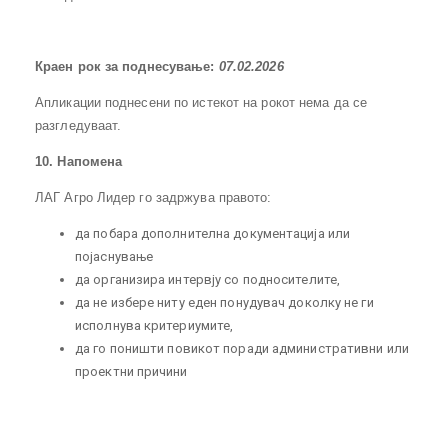
Краен рок за поднесување:
07.02.202
6
Апликации поднесени по истекот на рокот нема да се
разгледуваат.
10
. Напомена
ЛАГ Агро Лидер го задржува правото:
да побара дополнителна документација или
појаснување
да организира интервју со подносителите,
да не избере ниту еден понудувач доколку не ги
исполнува критериумите,
да го поништи повикот поради административни или
проектни причини