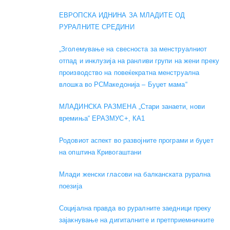
ЕВРОПСКА ИДНИНА ЗА МЛАДИТЕ ОД
РУРАЛНИТЕ СРЕДИНИ
„Зголемување на свесноста за менструалниот
отпад и инклузија на ранливи групи на жени преку
производство на повеќекратна менструална
влошка во РСМакедонија – Буџет мама“
МЛАДИНСКА РАЗМЕНА „Стари занаети, нови
времиња“ ЕРАЗМУС+, КА1
Родовиот аспект во развојните програми и буџет
на општина Кривогаштани
Mлади женски гласови на балканската рурална
поезија
Социјална правда во руралните заедници преку
зајакнување на дигиталните и претприемничките