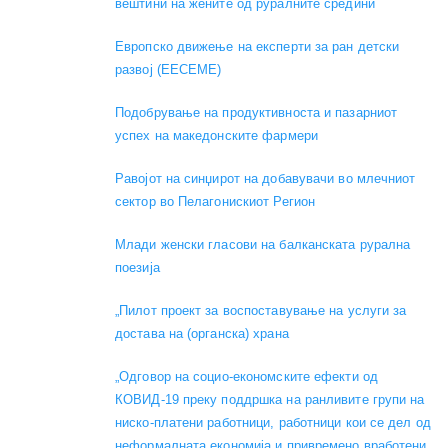
вештини на жените од руралните средини
Европско движење на експерти за ран детски
развој (EECEME)
Подобрување на продуктивноста и пазарниот
успех на македонските фармери
Равојот на синџирот на добавувачи во млечниот
сектор во Пелагонискиот Регион
Mлади женски гласови на балканската рурална
поезија
„Пилот проект за воспоставување на услуги за
достава на (органска) храна
„Одговор на социо-економските ефекти од
КОВИД-19 преку поддршка на ранливите групи на
ниско-платени работници, работници кои се дел од
неформалната економија и привремено вработени