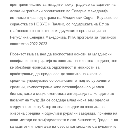
претприемништво за младите преку градење капацитети на
локални граѓански организации во Северна Македонија’
имплементиран од страна на Младински Сојуз – Крушево во
соработка со НОВУС и Паблик, со поддршката на ЕУ за
граѓанското општество и медиумските организации во
Република Северна Македонија, ИПА програма за граѓанско
општество 2022-2023.
Проектот има за цел да воспостави основи за младински
социјални претпријатија за заштита на животна средина, кое
ќе обезбеди економска одржливост и можности за
вработување, да придонесе до заштита на животна
средина, управување со органскиот отпад во руралните
средини, компостирање како потенцијален социјален
бизнис, како и социо-економска интеграција на младите во
пазарот на труд; Да се создаде младинска земјоделска
задруга како инкубатор за зелени идеи за заштита на
животна средина и одржливи рурални заедници, примена на
нови методи во земјоделството и еко-бизнисите; Градење на
капацитети и подигање на свеста кај младите од руралните