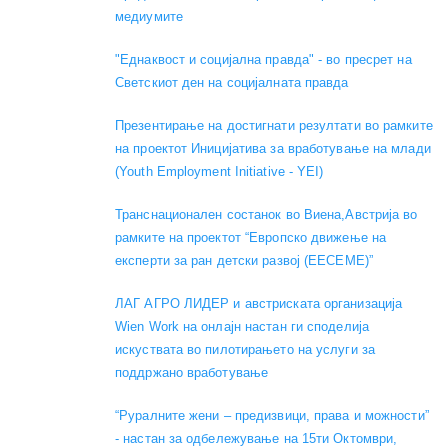
медиумите
"Еднаквост и социјална правда" - во пресрет на
Светскиот ден на социјалната правда
Презентирање на достигнати резултати во рамките
на проектот Иницијатива за вработување на млади
(Youth Employment Initiative - YEI)
Транснационален состанок во Виена,Австрија во
рамките на проектот “Европско движење на
експерти за ран детски развој (EECEME)”
ЛАГ АГРО ЛИДЕР и австриската организација
Wien Work на онлајн настан ги споделија
искуствата во пилотирањето на услуги за
поддржано вработување
“Руралните жени – предизвици, права и можности”
- настан за одбележување на 15ти Октомври,