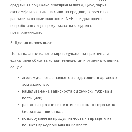
средини за социјално претприемништво, циркуларна
економија и заштита на животна средина, особено на
ранливи категории како жени, NEETs и долгорочно
невработени лица, преку развој на социјално
претприемништво.
2. Цел на ангажманот
Целта на ангажманот е спроведување на практична и
едукативна обука за млади земјоделци и рурална младина,
со цел:
зголемување на знаењето за одржливо и органско
земјоделство;
намалување на зависноста од хемиски ѓубрива и
пестициди;
развој на практични вештини за компостирање на
биоразградлив отпад;
подобрување на продуктивноста и здравјето на
почвата преку примена на компост