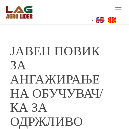
Skip
to
Toggl
main
naviga
content
ЈАВЕН ПОВИК
ЗА
АНГАЖИРАЊЕ
НА ОБУЧУВАЧ/
КА ЗА
ОДРЖЛИВО