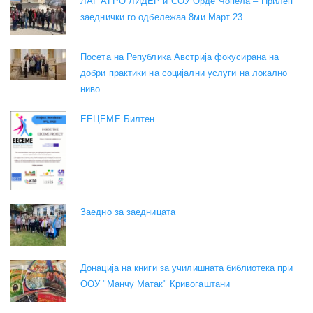
ЛАГ АГРО ЛИДЕР и СОУ Орде Чопела – Прилеп
заеднички го одбележаа 8ми Март 23
Посета на Република Австрија фокусирана на
добри практики на социјални услуги на локално
ниво
EEЦЕМЕ Билтен
Заедно за заедницата
Донација на книги за училишната библиотека при
ООУ "Манчу Матак" Кривогаштани