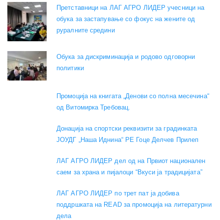
Претставници на ЛАГ АГРО ЛИДЕР учесници на
обука за застапување со фокус на жените од
руралните средини
Обука за дискриминација и родово одговорни
политики
Промоција на книгата „Денови со полна месечина“
од Витомирка Требовац.
Донација на спортски реквизити за градинката
ЈОУДГ „Наша Иднина“ РЕ Гоце Делчев Прилеп
ЛАГ АГРО ЛИДЕР дел од на Првиот национален
саем за храна и пијалоци “Вкуси ја традицијата”
ЛАГ АГРО ЛИДЕР по трет пат ја добива
поддршката на READ за промоција на литературни
дела