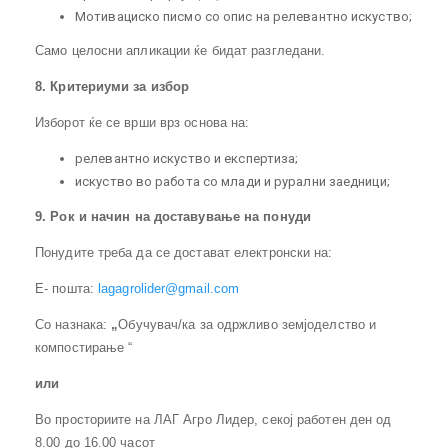
Мотивациско писмо со опис на релевантно искуство;
Само целосни апликации ќе бидат разгледани.
8. Критериуми за избор
Изборот ќе се врши врз основа на:
релевантно искуство и експертиза;
искуство во работа со млади и рурални заедници;
9
. Рок и начин на доставување на понуди
Понудите треба да се достават електронски на:
Е- пошта:
lagagrolider@gmail.com
Со назнака:
„
Обучувач/ка за одржливо земјоделство и
компостирање “
или
Во просториите на ЛАГ Агро Лидер, секој работен ден од
8.00 до 16.00 часот