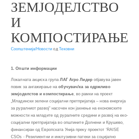
ЗЕМЈОДЕЛСТВО
И
КОМПОСТИРАЊЕ
Соопштенија/Новости
од
Тековни
1. Општи информации
Локалната акциска група
ЛАГ Агро Лидер
објавува јавен
повик за ангажирање на
обучувач/ка за
одржливо
земјоделстов и компостирање
, во рамки на проект
„Младински зелени социјални претпријатија – нова енергија
за руралниот развој“ насочен кон јакнење на економските
можности на младите од руралните средини и развој на еко-
социјални претпријатија во општините Долнени и Крушево,
финансиран од Европската Унија преку проектот ‘RAISE
CSOs - Резилиентни и инклузивни патеки за социјално