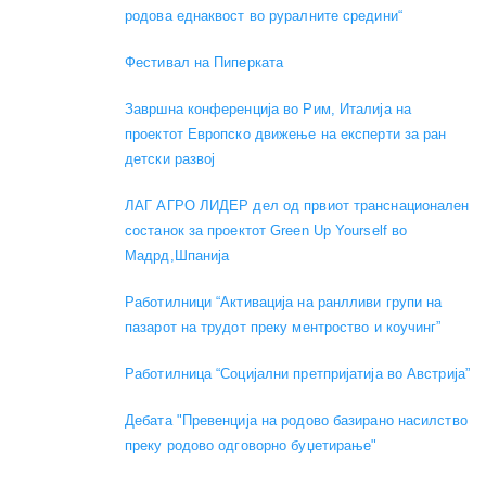
родова еднаквост во руралните средини“
Фестивал на Пиперката
Завршна конференција во Рим, Италија на
проектот Европско движење на експерти за ран
детски развој
ЛАГ АГРО ЛИДЕР дел од првиот транснационален
состанок за проектот Green Up Yourself во
Мадрд,Шпанија
Работилници “Активација на ранлливи групи на
пазарот на трудот преку ментроство и коучинг”
Работилница “Социјални претпријатија во Австрија”
Дебата "Превенција на родово базирано насилство
преку родово одговорно буџетирање"