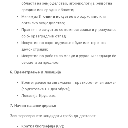
областа на земјоделство, агроекологија, животна
средина или сродни области;
Минимум
3 години искуство
во одржливо или
органско земјоделство;
Практично искуство со компостирање и управување
со биоразградлив отпад;
Искуство во спроведување обуки или теренски
демонстрации;
Искуство во работа со млади и рурални заедници ќе
се смета за предност
6. Времетраење и локација
Времетраење на ангажманот: краткорочен ангажман
(подготовка + 1 ден обука);
Локација: Крушево;
7. Начин на аплицирање
Заинтересираните кандидати треба да достават:
Кратка биографија (CV);