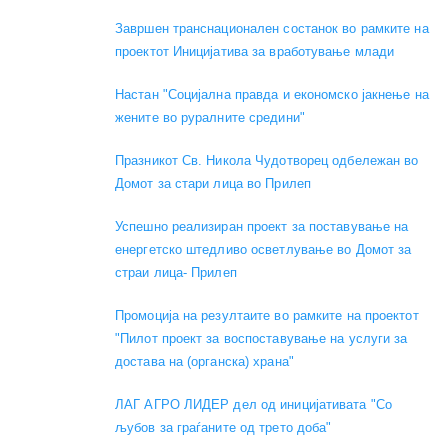
Завршен транснационален состанок во рамките на
проектот Иницијатива за вработување млади
Настан "Социјална правда и економско јакнење на
жените во руралните средини"
Празникот Св. Никола Чудотворец одбележан во
Домот за стари лица во Прилеп
Успешно реализиран проект за поставување на
енергетско штедливо осветлување во Домот за
страи лица- Прилеп
Промоција на резултаите во рамките на проектот
"Пилот проект за воспоставување на услуги за
достава на (органска) храна"
ЛАГ АГРО ЛИДЕР дел од иницијативата "Со
љубов за граѓаните од трето доба"