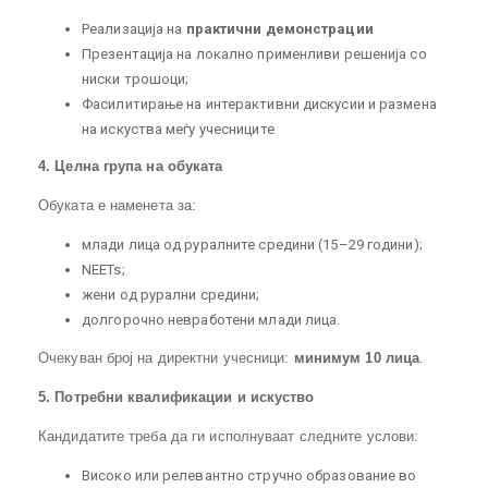
Реализација на
практични демонстрации
Презентација на локално применливи решенија со
ниски трошоци;
Фасилитирање на интерактивни дискусии и размена
на искуства меѓу учесниците
4. Целна група на обуката
Обуката е наменета за:
млади лица од руралните средини (15–29 години);
NEETs;
жени од рурални средини;
долгорочно невработени млади лица.
Очекуван број на директни учесници:
минимум 10 лица
.
5. Потребни квалификации и искуство
Кандидатите треба да ги исполнуваат следните услови:
Високо или релевантно стручно образование во