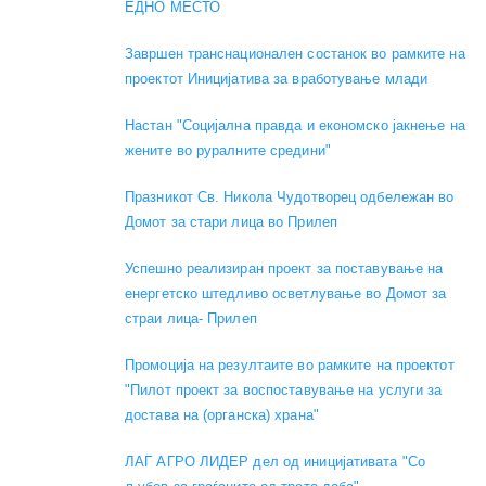
ЕДНО МЕСТО
Завршен транснационален состанок во рамките на
проектот Иницијатива за вработување млади
Настан "Социјална правда и економско јакнење на
жените во руралните средини"
Празникот Св. Никола Чудотворец одбележан во
Домот за стари лица во Прилеп
Успешно реализиран проект за поставување на
енергетско штедливо осветлување во Домот за
страи лица- Прилеп
Промоција на резултаите во рамките на проектот
"Пилот проект за воспоставување на услуги за
достава на (органска) храна"
ЛАГ АГРО ЛИДЕР дел од иницијативата "Со