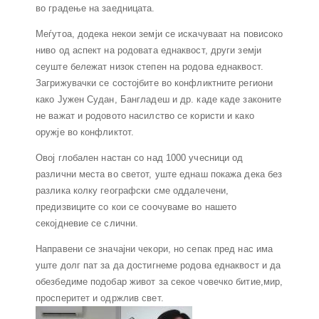
во градење на заедницата.
Меѓутоа, додека некои земји се искачуваат на повисоко
ниво од аспект на родовата еднаквост, други земји
сеуште бележат низок степен на родова еднаквост.
Загрижувачки се состојбите во конфликтните региони
како Јужен Судан, Бангладеш и др. каде каде законите
не важат и родовото насилство се користи и како
оружје во конфликтот.
Овој глобален настан со над 1000 учесници од
различни места во светот, уште еднаш покажа дека без
разлика колку географски сме оддалечени,
предизвиците со кои се соочуваме во нашето
секојдневие се слични.
Направени се значајни чекори, но сепак пред нас има
уште долг пат за да достигнеме родова еднаквост и да
обезбедиме подобар живот за секое човечко битие,мир,
просперитет и одржлив свет.