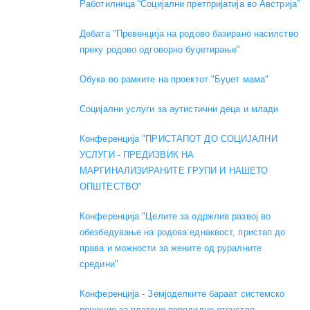
Работилница “Социјални претпријатија во Австрија”
Дебата "Превенција на родово базирано насилство
преку родово одговорно буџетирање"
Обука во рамките на проектот "Буџет мама"
Социјални услуги за аутистични деца и млади
Конференција "ПРИСТАПОТ ДО СОЦИЈАЛНИ
УСЛУГИ - ПРЕДИЗВИК НА
МАРГИНАЛИЗИРАНИТЕ ГРУПИ И НАШЕТО
ОПШТЕСТВО"
Конференција "Целите за одржлив развој во
обезбедување на родова еднаквост, пристап до
права и можности за жените од руралните
средини"
Конференција - Земјоделките бараат системско
решение за платено породилно отсуство