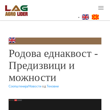
Skip
to
Toggl
main
naviga
content
Родова еднаквост -
Предизвици и
можности
Соопштенија/Новости
од
Тековни