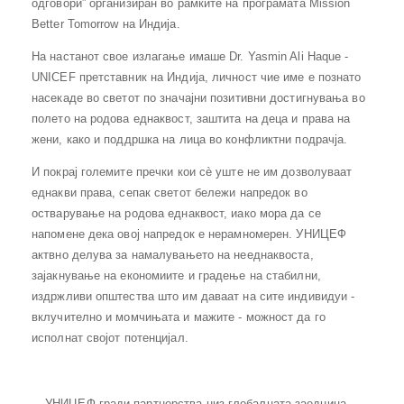
одговори” организиран во рамките на програмата Mission
Better Tomorrow на Индија.
На настанот свое излагање имаше Dr. Yasmin Ali Haque -
UNICEF претставник на Индија, личност чие име е познато
насекаде во светот по значајни позитивни достигнувања во
полето на родова еднаквост, заштита на деца и права на
жени, кaко и поддршка на лица во конфликтни подрачја.
И покрај големите пречки кои сè уште не им дозволуваат
еднакви права, сепак светот бележи напредок во
остварување на родова еднаквост, иако мора да се
напомене дека овој напредок е нерамномерен. УНИЦЕФ
актвно делува за намалувањето на нееднаквоста,
зајакнување на економиите и градење на стабилни,
издржливи општества што им даваат на сите индивидуи -
вклучително и момчињата и мажите - можност да го
исполнат својот потенцијал.
УНИЦЕФ гради партнерства низ глобалната заедница