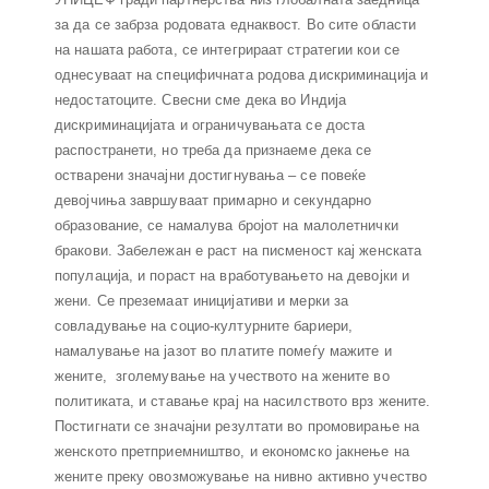
за да се забрза родовата еднаквост. Во сите области
на нашата работа, се интегрираат стратегии кои се
однесуваат на специфичната родова дискриминација и
недостатоците. Свесни сме дека во Индија
дискриминацијата и ограничувањата се доста
распостранети, но треба да признаеме дека се
остварени значајни достигнувања – се повеќе
девојчиња завршуваат примарно и секундарно
образование, се намалува бројот на малолетнички
бракови. Забележан е раст на писменост кај женската
популација, и пораст на вработувањето на девојки и
жени. Се преземаат иницијативи и мерки за
совладување на социо-културните бариери,
намалување на јазот во платите помеѓу мажите и
жените, зголемување на учеството на жените во
политиката, и ставање крај на насилството врз жените.
Постигнати се значајни резултати во промовирање на
женското претприемништво, и економско јакнење на
жените преку овозможување на нивно активно учество