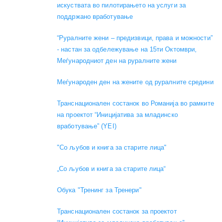
искуствата во пилотирањето на услуги за
поддржано вработување
“Руралните жени – предизвици, права и можности”
- настан за одбележување на 15ти Октомври,
Меѓународниот ден на руралните жени
Меѓународен ден на жените од руралните средини
Транснационален состанок во Романија во рамките
на проектот “Иницијатива за младинско
вработување” (YEI)
"Со љубов и книга за старите лица"
„Со љубов и книга за старите лица“
Обука "Тренинг за Тренери"
Транснационален состанок за проектот