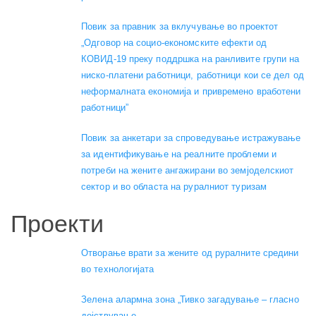
Повик за правник за вклучување во проектот
„Одговор на социо-економските ефекти од
КОВИД-19 преку поддршка на ранливите групи на
ниско-платени работници, работници кои се дел од
неформалната економија и привремено вработени
работници”
Повик за анкетари за спроведување истражување
за идентификување на реалните проблеми и
потреби на жените ангажирани во земјоделскиот
сектор и во областа на руралниот туризам
Проекти
Отворање врати за жените од руралните средини
во технологијата
Зелена алармна зона „Тивко загадување – гласно
дејствување