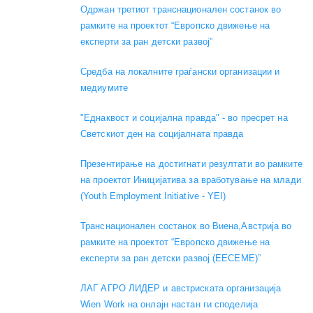
Одржан третиот транснационален состанок во
рамките на проектот “Европско движење на
експерти за ран детски развој”
Средба на локалните граѓански организации и
медиумите
"Еднаквост и социјална правда" - во пресрет на
Светскиот ден на социјалната правда
Презентирање на достигнати резултати во рамките
на проектот Иницијатива за вработување на млади
(Youth Employment Initiative - YEI)
Транснационален состанок во Виена,Австрија во
рамките на проектот “Европско движење на
експерти за ран детски развој (EECEME)”
ЛАГ АГРО ЛИДЕР и австриската организација
Wien Work на онлајн настан ги споделија