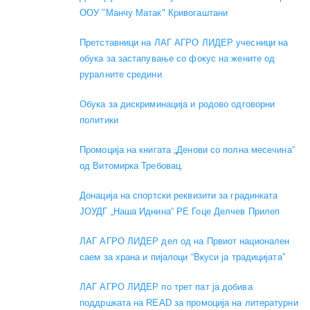
ООУ "Манчу Матак" Кривогаштани
Претставници на ЛАГ АГРО ЛИДЕР учесници на
обука за застапување со фокус на жените од
руралните средини
Обука за дискриминација и родово одговорни
политики
Промоција на книгата „Денови со полна месечина“
од Витомирка Требовац.
Донација на спортски реквизити за градинката
ЈОУДГ „Наша Иднина“ РЕ Гоце Делчев Прилеп
ЛАГ АГРО ЛИДЕР дел од на Првиот национален
саем за храна и пијалоци “Вкуси ја традицијата”
ЛАГ АГРО ЛИДЕР по трет пат ја добива
поддршката на READ за промоција на литературни