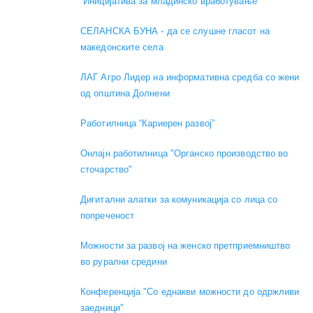
“Иницијатива за младинско вработување”
СЕЛАНСКА БУНА - да се слушне гласот на
македонските села
ЛАГ Агро Лидер на информативна средба со жени
од општина Долнени
Работилница “Кариерен развој”
Онлајн работилница "Органско производство во
сточарство"
Дигитални алатки за комуникација со лица со
попреченост
Можности за развој на женско претприемништво
во рурални средини
Конференција "Со еднакви можности до одржливи
заедници"