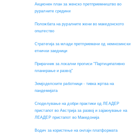
Акционен план за женско претприемништво во
руралните средини
Положбата на руралните жени во македонското
општество
Стратегија за млади претприемачи од немнозински
етнички заедници
Прирачник за локални прописи "Партиципативно
планирање и развој"
Земјоделските работници - тивка жртва на
пандемијата
Споделување на добри практики од ЛЕАДЕР
пристапот во Австрија за развој и зајакнување на
ЛЕАДЕР пристапот во Македонија
Водич за користење на онлајн платформата