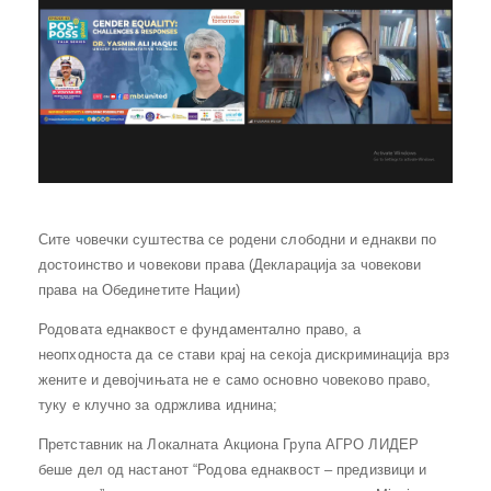
Сите човечки суштества се родени слободни и еднакви по
достоинство и човекови права (Декларација за човекови
права на Обединетите Нации)
Родовата еднаквост е фундаментално право, а
неопходноста да се ​​стави крај на секоја дискриминација врз
жените и девојчињата не е само основно човеково право,
туку е клучно за одржлива иднина;
Претставник на Локалната Акциона Група АГРО ЛИДЕР
беше дел од настанот “Родова еднаквост – предизвици и