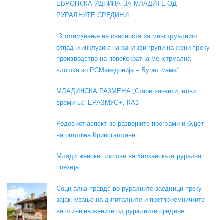
ЕВРОПСКА ИДНИНА ЗА МЛАДИТЕ ОД
РУРАЛНИТЕ СРЕДИНИ
„Зголемување на свесноста за менструалниот
отпад и инклузија на ранливи групи на жени преку
производство на повеќекратна менструална
влошка во РСМакедонија – Буџет мама“
МЛАДИНСКА РАЗМЕНА „Стари занаети, нови
времиња“ ЕРАЗМУС+, КА1
Родовиот аспект во развојните програми и буџет
на општина Кривогаштани
Mлади женски гласови на балканската рурална
поезија
Социјална правда во руралните заедници преку
зајакнување на дигиталните и претприемничките
вештини на жените од руралните средини