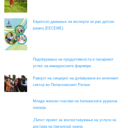
Европско движење на експерти за ран детски
развој (EECEME)
Подобрување на продуктивноста и пазарниот
успех на македонските фармери
Равојот на синџирот на добавувачи во млечниот
сектор во Пелагонискиот Регион
Mлади женски гласови на балканската рурална
поезија
„Пилот проект за воспоставување на услуги за
достава на (органска) храна