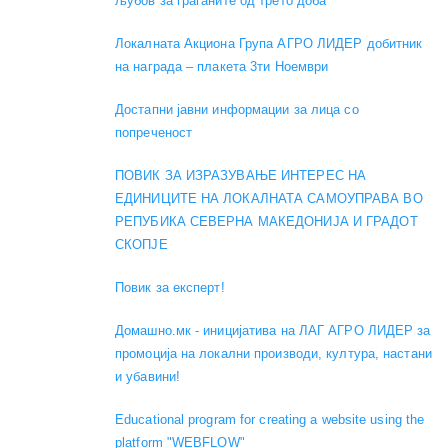
љубов за граѓаните од трето доба"
Локалната Акциона Група АГРО ЛИДЕР добитник
на награда – плакета 3ти Ноември
Достапни јавни информации за лица со
попреченост
ПОВИК ЗА ИЗРАЗУВАЊЕ ИНТЕРЕС НА
ЕДИНИЦИТЕ НА ЛОКАЛНАТА САМОУПРАВА ВО
РЕПУБИКА СЕВЕРНА МАКЕДОНИЈА И ГРАДОТ
СКОПЈЕ
Повик за експерт!
Домашно.мк - иницијатива на ЛАГ АГРО ЛИДЕР за
промоција на локални производи, култура, настани
и убавини!
Educational program for creating a website using the
platform "WEBFLOW"