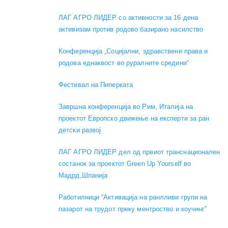
ЛАГ АГРО ЛИДЕР со активности за 16 дена
активизам против родово базирано насилство
Конференција „Социјални, здравствени права и
родова еднаквост во руралните средини“
Фестивал на Пиперката
Завршна конференција во Рим, Италија на
проектот Европско движење на експерти за ран
детски развој
ЛАГ АГРО ЛИДЕР дел од првиот транснационален
состанок за проектот Green Up Yourself во
Мадрд,Шпанија
Работилници “Активација на ранлливи групи на
пазарот на трудот преку ментроство и коучинг”