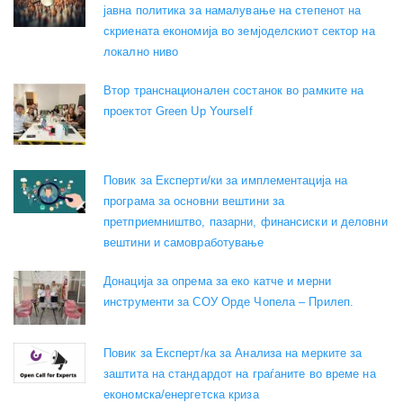
јавна политика за намалување на степенот на
скриената економија во земјоделскиот сектор на
локално ниво
Втор транснационален состанок во рамките на
проектот Green Up Yourself
Повик за Експерти/ки за имплементација на
програма за основни вештини за
претприемништво, пазарни, финансиски и деловни
вештини и самовработување
Донација за опрема за еко катче и мерни
инструменти за СОУ Орде Чопела – Прилеп.
Повик за Експерт/ка за Анализа на мерките за
заштита на стандардот на граѓаните во време на
економска/енергетска криза