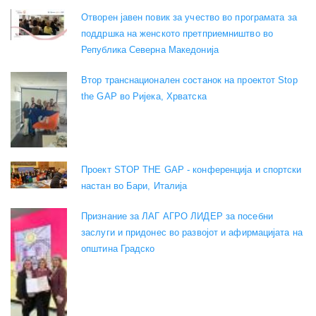
Отворен јавен повик за учество во програмата за
поддршка на женското претприемништво во
Република Северна Македонија
Втор транснационален состанок на проектот Stop
the GAP во Ријека, Хрватска
Проект STOP THE GAP - конференција и спортски
настан во Бари, Италија
Признание за ЛАГ АГРО ЛИДЕР за посебни
заслуги и придонес во развојот и афирмацијата на
општина Градско