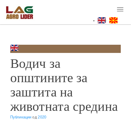
Skip
to
Toggl
main
naviga
content
Водич за
општините за
заштита на
животната средина
Публикации
од
2020