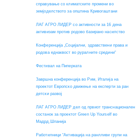
справување со климатските промени во
земјоделството за општина Кривогаштани
ЛАГ АГРО ЛИДЕР со активности за 16 дена
активизам против родово базирано насилство
Конференција „Социјални, здравствени права и
родова еднаквост во руралните средини“
Фестивал на Пиперката
Завршна конференција во Рим, Италија на
проектот Европско движење на експерти за ран
детски развој
ЛАГ АГРО ЛИДЕР дел од првиот транснационален
состанок за проектот Green Up Yourself во
Мадрд,Шпанија
Работилници “Активација на ранлливи групи на