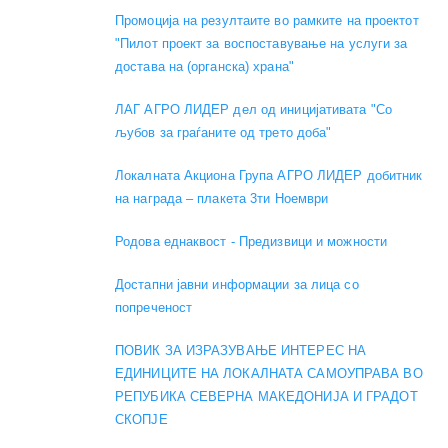
Промоција на резултаите во рамките на проектот
"Пилот проект за воспоставување на услуги за
достава на (органска) храна"
ЛАГ АГРО ЛИДЕР дел од иницијативата "Со
љубов за граѓаните од трето доба"
Локалната Акциона Група АГРО ЛИДЕР добитник
на награда – плакета 3ти Ноември
Родова еднаквост - Предизвици и можности
Достапни јавни информации за лица со
попреченост
ПОВИК ЗА ИЗРАЗУВАЊЕ ИНТЕРЕС НА
ЕДИНИЦИТЕ НА ЛОКАЛНАТА САМОУПРАВА ВО
РЕПУБИКА СЕВЕРНА МАКЕДОНИЈА И ГРАДОТ
СКОПЈЕ