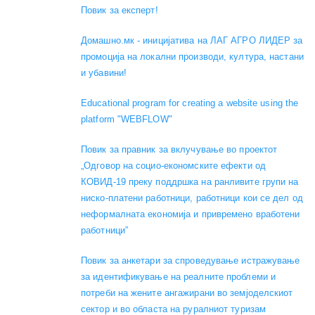
Повик за експерт!
Домашно.мк - иницијатива на ЛАГ АГРО ЛИДЕР за
промоција на локални производи, култура, настани
и убавини!
Educational program for creating a website using the
platform "WEBFLOW"
Повик за правник за вклучување во проектот
„Одговор на социо-економските ефекти од
КОВИД-19 преку поддршка на ранливите групи на
ниско-платени работници, работници кои се дел од
неформалната економија и привремено вработени
работници”
Повик за анкетари за спроведување истражување
за идентификување на реалните проблеми и
потреби на жените ангажирани во земјоделскиот
сектор и во областа на руралниот туризам