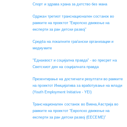
Спорт и здрава храна за детство без мана
Одржан третиот транснационален состанок во
рамките на проектот “Европско движење на
експерти за ран детски развој”
Средба на локалните граѓански организации и
медиумите
"Еднаквост и социјална правда" - во пресрет на
Светскиот ден на социјалната правда
Презентирање на достигнати резултати во рамките
на проектот Иницијатива за вработување на млади
(Youth Employment Initiative - YEI)
Транснационален состанок во Виена,Австрија во
рамките на проектот “Европско движење на
експерти за ран детски развој (EECEME)”