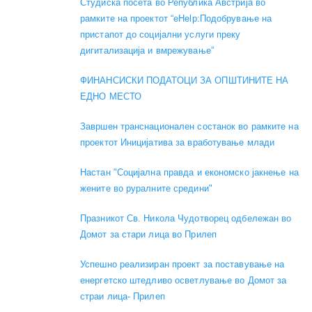
Студиска посета во Република Австрија во
рамките на проектот “eHelp:Подобрување на
пристапот до социјални услуги преку
дигитализација и вмрежување”
ФИНАНСИСКИ ПОДАТОЦИ ЗА ОПШТИНИТЕ НА
ЕДНО МЕСТО
Завршен транснационален состанок во рамките на
проектот Иницијатива за вработување млади
Настан "Социјална правда и економско јакнење на
жените во руралните средини"
Празникот Св. Никола Чудотворец одбележан во
Домот за стари лица во Прилеп
Успешно реализиран проект за поставување на
енергетско штедливо осветлување во Домот за
страи лица- Прилеп