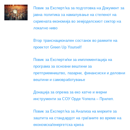
Повик за Експерт/ка за подготовка на Документ за
јавна политика за намалување на степенот на
скриената економија во земјоделскиот сектор на
локално ниво
Втор транснационален состанок во рамките на
проектот Green Up Yourself
Повик за Експерти/ки за имплементација на
програма за основни вештини за
претприемништво, пазарни, финансиски и деловни
вештини и самовработување
Донација за опрема за еко катче и мерни
инструменти за СОУ Орде Чопела – Прилеп.
Повик за Експерт/ка за Анализа на мерките за
заштита на стандардот на граѓаните во време на
економска/енергетска криза