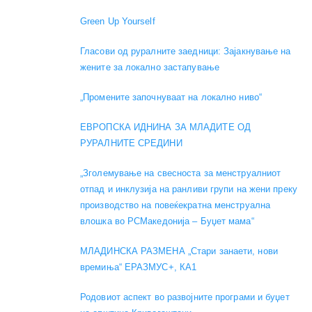
Green Up Yourself
Гласови од руралните заедници: Зајакнување на
жените за локално застапување
„Промените започнуваат на локално ниво“
ЕВРОПСКА ИДНИНА ЗА МЛАДИТЕ ОД
РУРАЛНИТЕ СРЕДИНИ
„Зголемување на свесноста за менструалниот
отпад и инклузија на ранливи групи на жени преку
производство на повеќекратна менструална
влошка во РСМакедонија – Буџет мама“
МЛАДИНСКА РАЗМЕНА „Стари занаети, нови
времиња“ ЕРАЗМУС+, КА1
Родовиот аспект во развојните програми и буџет