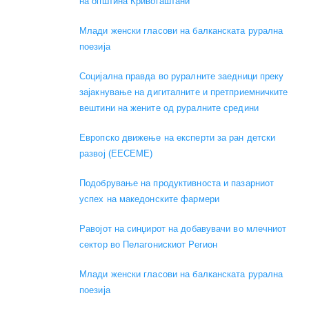
на општина Кривогаштани
Mлади женски гласови на балканската рурална
поезија
Социјална правда во руралните заедници преку
зајакнување на дигиталните и претприемничките
вештини на жените од руралните средини
Европско движење на експерти за ран детски
развој (EECEME)
Подобрување на продуктивноста и пазарниот
успех на македонските фармери
Равојот на синџирот на добавувачи во млечниот
сектор во Пелагонискиот Регион
Mлади женски гласови на балканската рурална
поезија