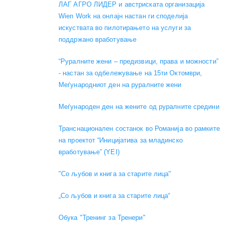
ЛАГ АГРО ЛИДЕР и австриската организација
Wien Work на онлајн настан ги споделија
искуствата во пилотирањето на услуги за
поддржано вработување
“Руралните жени – предизвици, права и можности”
- настан за одбележување на 15ти Октомври,
Меѓународниот ден на руралните жени
Меѓународен ден на жените од руралните средини
Транснационален состанок во Романија во рамките
на проектот “Иницијатива за младинско
вработување” (YEI)
"Со љубов и книга за старите лица"
„Со љубов и книга за старите лица“
Обука "Тренинг за Тренери"