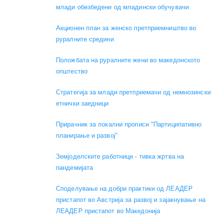
млади обезбедени од младински обучувачи
Акционен план за женско претприемништво во
руралните средини
Положбата на руралните жени во македонското
општество
Стратегија за млади претприемачи од немнозински
етнички заедници
Прирачник за локални прописи "Партиципативно
планирање и развој"
Земјоделските работници - тивка жртва на
пандемијата
Споделување на добри практики од ЛЕАДЕР
пристапот во Австрија за развој и зајакнување на
ЛЕАДЕР пристапот во Македонија