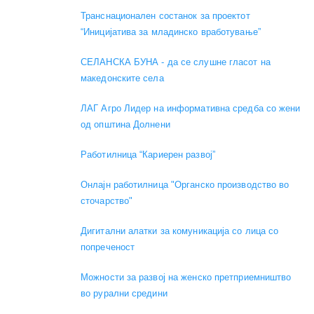
Транснационален состанок за проектот
“Иницијатива за младинско вработување”
СЕЛАНСКА БУНА - да се слушне гласот на
македонските села
ЛАГ Агро Лидер на информативна средба со жени
од општина Долнени
Работилница “Кариерен развој”
Онлајн работилница "Органско производство во
сточарство"
Дигитални алатки за комуникација со лица со
попреченост
Можности за развој на женско претприемништво
во рурални средини