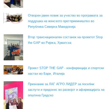
Отворен јавен повик за учество во програмата за
поддршка на женското претприемништво во
Република Северна Македонија
Втор транснационален состанок на проектот Stop
the GAP во Ријека, Хрватска
Проект STOP THE GAP - конференција и спортски
настан во Бари, Италија
Признание за ЛАГ АГРО ЛИДЕР за посебни
заслуги и придонес во развојот и афирмацијата на
општина Градско