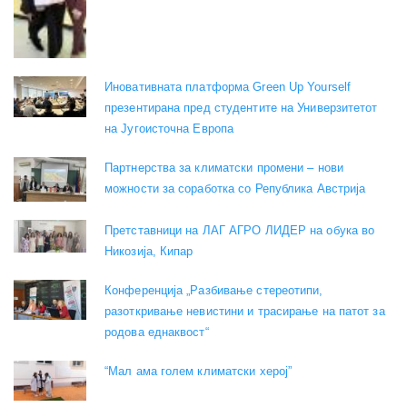
Иновативната платформа Green Up Yourself
презентирана пред студентите на Универзитетот
на Југоисточна Европа
Партнерства за климатски промени – нови
можности за соработка со Република Австрија
Претставници на ЛАГ АГРО ЛИДЕР на обука во
Никозија, Кипар
Конференција „Разбивање стереотипи,
разоткривање невистини и трасирање на патот за
родова еднаквост“
“Мал ама голем климатски херој”